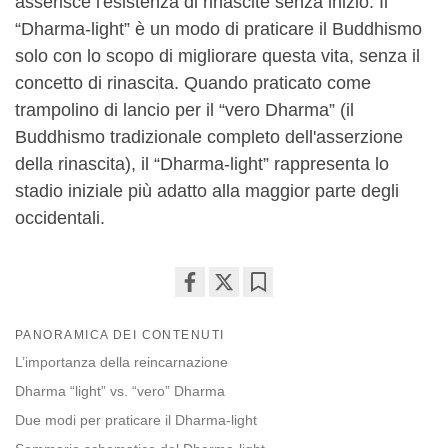
asserisce l'esistenza di rinascite senza inizio. Il
“Dharma-light” è un modo di praticare il Buddhismo
solo con lo scopo di migliorare questa vita, senza il
concetto di rinascita. Quando praticato come
trampolino di lancio per il “vero Dharma” (il
Buddhismo tradizionale completo dell'asserzione
della rinascita), il “Dharma-light” rappresenta lo
stadio iniziale più adatto alla maggior parte degli
occidentali.
Share
Bookmark
on
PANORAMICA DEI CONTENUTI
facebook
L’importanza della reincarnazione
Dharma “light” vs. “vero” Dharma
Due modi per praticare il Dharma-light