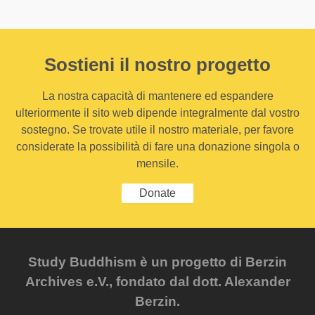
Sostieni il nostro progetto
La nostra capacità di mantenere ed espandere
ulteriormente il sito web dipende integralmente dal vostro
sostegno. Se trovate utile il nostro materiale, per favore
considerate la possibilità di fare una donazione singola o
mensile.
Donate
Study Buddhism è un progetto di Berzin
Archives e.V., fondato dal dott. Alexander
Berzin.