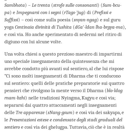
Sambhota
) –
Le trenta
(
strofe sulle consonanti
) (
Sum-bcu-
pa
) e
Impegnarsi con i segni
(
rTags-’jug
) di (
Prefissi e
Suffissi
) – così come sulla poesia (
snyan-ngag
) e sul guru
yoga
Centinaia divinità di Tushita
(
dGa’-ldan lha-brgya-ma
),
e così via. Ho anche sperimentato di sedermi nel ritiro di
digiuno con lui alcune volte.
Una volta chiesi a questo prezioso maestro di impartirmi
uno speciale insegnamento della quintessenza che mi
avrebbe condotto più avanti sul sentiero, al che lui rispose
“Ci sono molti insegnamenti di Dharma che ti conducono
sul sentiero: quelli delle pratiche preparatorie sui quattro
pensieri che rivolgono la mente verso il Dharma (
blo-ldog
rnam-bzhi
) nelle tradizioni Nyingma, Kagyu e così via;
separarsi dai quattro attaccamenti negli insegnamenti
delle
Tre apparenze
(
sNang-gsum
) e così via dei sakyapa, e
le
Presentazioni estese e condensate degli stadi graduali del
sentiero
e così via dei ghelugpa. Tuttavia, ciò che è in realtà