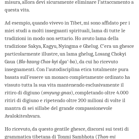
misura, allora devi sicuramente eliminare l’attaccamento a
questa vita.
Ad esempio, quando vivevo in Tibet, mi sono affidato per i
miei studi a molti insegnanti spirituali, lama di tutte le
tradizioni in modo non settario. Ho avuto lama della
tradizione Sakya, Kagyu, Nyingma e Ghelug. C’era un ghesce
particolarmente illustre, un lama ghelug, Losang Chokyi
Gaua (
Blo-bzang Chos-kyi dga’-ba
), da cui ho ricevuto
insegnamenti. Con l’autodisciplina etica totalmente pura
basata sull’essere un monaco completamente ordinato ha
vissuto tutta la sua vita mantenendo esclusivamente il
ritiro di digiuno (
smyung-gnas
), completando oltre 4.000
ritiri di digiuno e ripetendo oltre 200 milioni di volte il
mantra di sei sillabe del grande compassionevole
Avalokiteshvara.
Ho ricevuto, da questo gentile ghesce, discorsi sui testi di
grammatica tibetana di Tonmi Sambhota (
Thon-mi