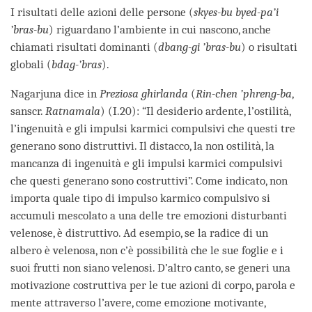
I risultati delle azioni delle persone (
skyes-bu byed-pa’i
’bras-bu
) riguardano l’ambiente in cui nascono, anche
chiamati risultati dominanti (
dbang-gi ’bras-bu
) o risultati
globali (
bdag-’bras
).
Nagarjuna dice in
Preziosa ghirlanda
(
Rin-chen ’phreng-ba
,
sanscr.
Ratnamala
) (I.20): “Il desiderio ardente, l’ostilità,
l’ingenuità e gli impulsi karmici compulsivi che questi tre
generano sono distruttivi. Il distacco, la non ostilità, la
mancanza di ingenuità e gli impulsi karmici compulsivi
che questi generano sono costruttivi”. Come indicato, non
importa quale tipo di impulso karmico compulsivo si
accumuli mescolato a una delle tre emozioni disturbanti
velenose, è distruttivo. Ad esempio, se la radice di un
albero è velenosa, non c’è possibilità che le sue foglie e i
suoi frutti non siano velenosi. D’altro canto, se generi una
motivazione costruttiva per le tue azioni di corpo, parola e
mente attraverso l’avere, come emozione motivante,