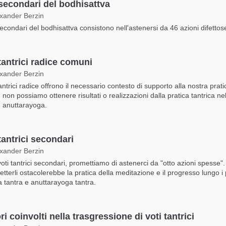
 secondari del bodhisattva
exander Berzin
 secondari del bodhisattva consistono nell'astenersi da 46 azioni difettos
tantrici radice comuni
exander Berzin
tantrici radice offrono il necessario contesto di supporto alla nostra prat
, non possiamo ottenere risultati o realizzazioni dalla pratica tantrica nel
 anuttarayoga.
tantrici secondari
exander Berzin
voti tantrici secondari, promettiamo di astenerci da "otto azioni spesse".
terli ostacolerebbe la pratica della meditazione e il progresso lungo i 
a tantra e anuttarayoga tantra.
ri coinvolti nella trasgressione di voti tantrici