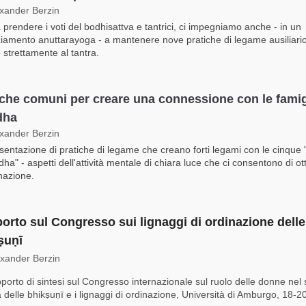
exander Berzin
a prendere i voti del bodhisattva e tantrici, ci impegniamo anche - in un
iamento anuttarayoga - a mantenere nove pratiche di legame ausiliario
 strettamente al tantra.
iche comuni per creare una connessione con le famig
dha
exander Berzin
sentazione di pratiche di legame che creano forti legami con le cinque 
dha" - aspetti dell'attività mentale di chiara luce che ci consentono di o
inazione.
orto sul Congresso sui lignaggi di ordinazione delle
ṣuṇī
exander Berzin
porto di sintesi sul Congresso internazionale sul ruolo delle donne nel 
 delle bhikṣuṇī e i lignaggi di ordinazione, Università di Amburgo, 18-20