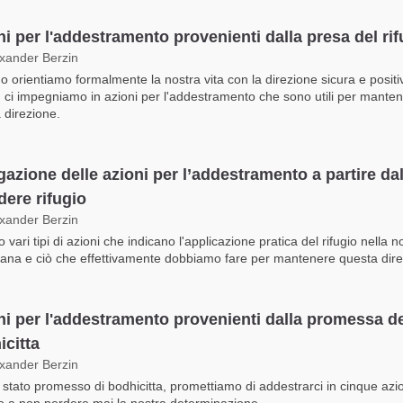
ni per l'addestramento provenienti dalla presa del rif
exander Berzin
 orientiamo formalmente la nostra vita con la direzione sicura e positi
o, ci impegniamo in azioni per l'addestramento che sono utili per mante
 direzione.
gazione delle azioni per l’addestramento a partire da
dere rifugio
exander Berzin
 vari tipi di azioni che indicano l'applicazione pratica del rifugio nella n
iana e ciò che effettivamente dobbiamo fare per mantenere questa dire
ni per l'addestramento provenienti dalla promessa d
icitta
exander Berzin
 stato promesso di bodhicitta, promettiamo di addestrarci in cinque azio
o a non perdere mai la nostra determinazione.