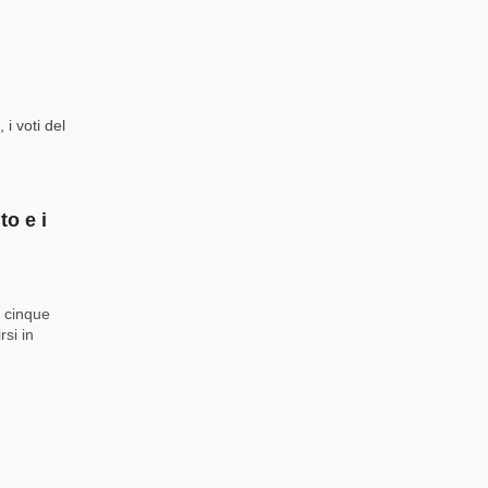
i voti del
to e i
i cinque
rsi in