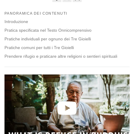
Share
Bookmark
on
PANORAMICA DEI CONTENUTI
facebook
Introduzione
Pratica specificata nel Testo Onnicomprensivo
Pratiche individuali per ognuno dei Tre Gioielli
Pratiche comuni per tutti i Tre Gioielli
Prendere rifugio e praticare altre religioni o sentieri spirituali