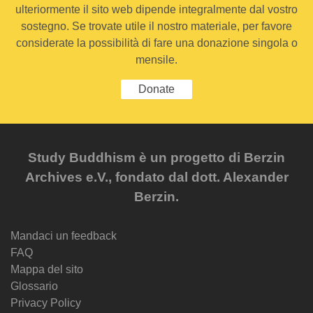
ulteriormente il sito web dipende integralmente dal vostro
sostegno. Se trovate utile il nostro materiale, per favore
considerate la possibilità di fare una donazione singola o
mensile.
Donate
Study Buddhism è un progetto di Berzin
Archives e.V., fondato dal dott. Alexander
Berzin.
Mandaci un feedback
FAQ
Mappa del sito
Glossario
Privacy Policy