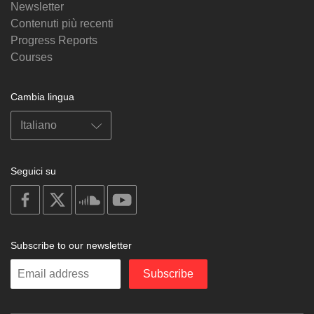
Newsletter
Contenuti più recenti
Progress Reports
Courses
Cambia lingua
Seguici su
on
on
on
on
facebook
X
soundcloud
youtube
Subscribe to our newsletter
Enter
Subscribe
your
email