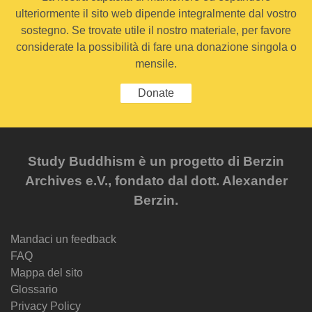
ulteriormente il sito web dipende integralmente dal vostro
sostegno. Se trovate utile il nostro materiale, per favore
considerate la possibilità di fare una donazione singola o
mensile.
Donate
Study Buddhism è un progetto di Berzin
Archives e.V., fondato dal dott. Alexander
Berzin.
Mandaci un feedback
FAQ
Mappa del sito
Glossario
Privacy Policy