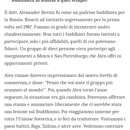
buddhista in Russia a quel tempo?
Il dott. Alexander Berzin fu come un padrino buddhista per
la Russia. Riuscii ad invitarlo segretamente per la prima
volta nel 1987. Fummo in grado di incontrarci molto
clandestinamente. Non tutti i buddhisti furono invitati a
partecipare, solo i più affidabili, quelli di cui potevamo
fidarci. Un gruppo di dieci persone circa partecipò agli
insegnamenti a Mosca e San Pietroburgo, che Alex offrì in
appartamenti privati.
Alex rimase davvero impressionato dal nostro livello di
conoscenza, e disse: “Penso che voi siate il gruppo più
avanzato al mondo!". Poi, quando Alex tornò l'anno
seguente, la situazione era già cambiata. Potevamo affittare
una stanza e annunciare liberamente che ci sarebbe stata
una lezione sul Buddhismo. Poi viaggiammo insieme per
tutta l’Unione Sovietica, e io feci da traduttore. Visitammo i
paesi baltici, Riga, Tallinn, e altre aree. Vedemmo costruire