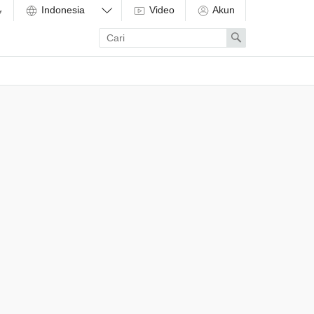
Video
Akun
Enter
Search
search
term