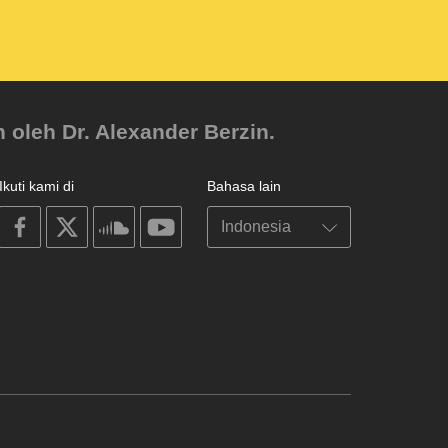
 oleh Dr. Alexander Berzin.
Ikuti kami di
Bahasa lain
on
on
on
on
facebook
X
soundcloud
youtube