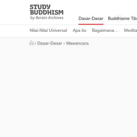
Close
Study
Buddhism
Dasar-Dasar
Buddhisme Tib
Home
Nilai-Nilai Universal
Apa itu
Bagaimana…
Medita
›
Dasar-Dasar
›
Wawancara