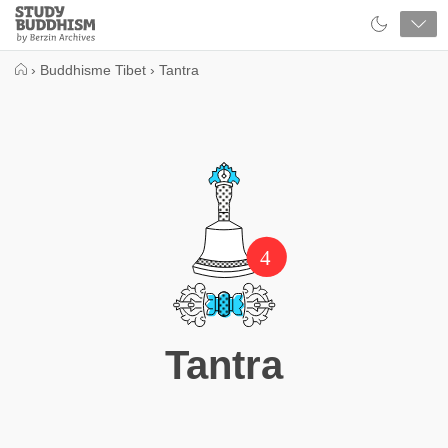
Close
Study
Buddhism
Home
›
Buddhisme Tibet
›
Tantra
4
Tantra