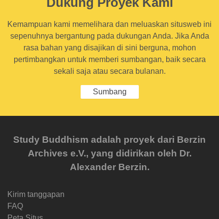
Dukung Proyek Kami
Kemampuan kami memelihara dan meluaskan situsweb ini
sepenuhnya bergantung pada dukungan Anda. Jika Anda
rasa bahan yang disajikan di sini berguna, mohon
pertimbangkan untuk memberi sumbangan, baik secara
sekali saja atau secara bulanan.
Sumbang
Study Buddhism adalah proyek dari Berzin
Archives e.V., yang didirikan oleh Dr.
Alexander Berzin.
Kirim tanggapan
FAQ
Peta Situs