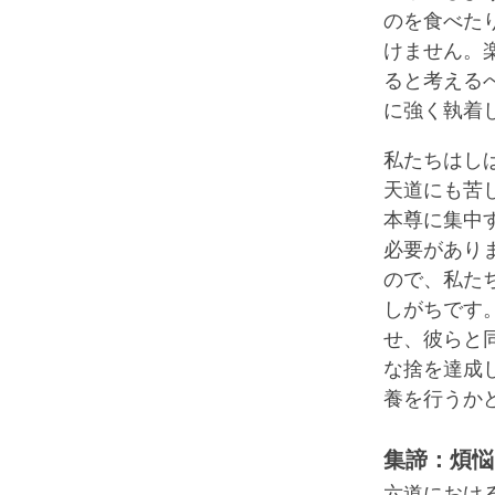
のを食べた
けません。
ると考える
に強く執着
私たちはし
天道にも苦
本尊に集中
必要があり
ので、私た
しがちです
せ、彼らと
な捨を達成
養を行うか
集諦：煩悩
六道におけ