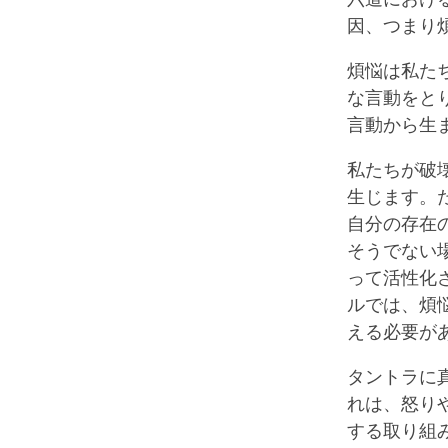
因、つまり
煩悩は私た
な言動をと
言動から生
私たちが破
生じます。
自分の存在
そうでない
って活性化
ルでは、煩
える必要が
タントラに
れは、怒り
する取り組