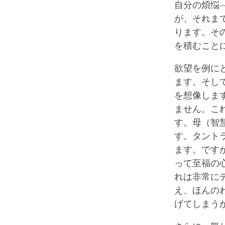
自分の煩悩
が、それま
ります。そ
を積むこと
欲望を例に
ます。そし
を想像しま
ません。こ
す。母（智
す。タント
ます。です
って至福の
れは非常に
え、ほんの
げてしまう