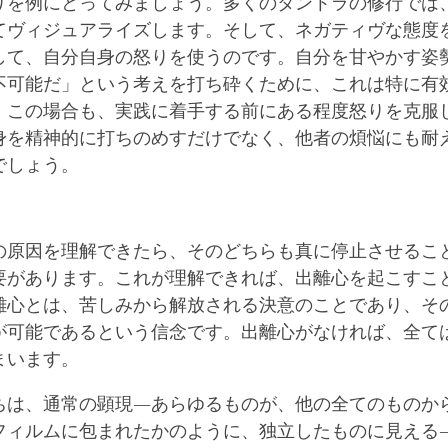
りを例にとってみましょう。多くのタントラの修行では
てヴィジュアライズします。そして、ネガティヴな態度
して、自分自身の怒りを使うのです。自分を甘やかす姿
不可能だ」という考えを打ち砕くために、これは特に有
、この場合も、実践に着手する前にある程度怒りを克服
身を精神的に打ちのめすだけでなく、他者の煩悩にも耐
でしょう。
の原因を理解できたら、そのどちらも真に停止させるこ
要があります。これが理解できれば、出離心を起こすこ
離心とは、苦しみから解放される決意のことであり、そ
が可能であるという信念です。出離心がなければ、全て
まいます。
ちは、通常の顕現―あらゆるものが、他の全てのものか
フィルムに包まれたかのように、独立したものに見える