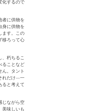
変化するので
他者に供物を
自身に供物を
します。この
ず移ろって心
し、朽ちるこ
べることなど
せん。タント
それだけ―一
あると考えて
感じながら空
、美味しいも