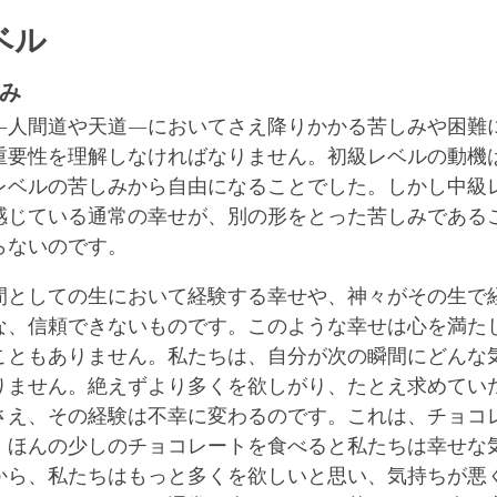
ベル
み
―人間道や天道―においてさえ降りかかる苦しみや困難
重要性を理解しなければなりません。初級レベルの動機
レベルの苦しみから自由になることでした。しかし中級
感じている通常の幸せが、別の形をとった苦しみである
らないのです。
間としての生において経験する幸せや、神々がその生で
な、信頼できないものです。このような幸せは心を満た
こともありません。私たちは、自分が次の瞬間にどんな
りません。絶えずより多くを欲しがり、たとえ求めてい
さえ、その経験は不幸に変わるのです。これは、チョコ
。ほんの少しのチョコレートを食べると私たちは幸せな
から、私たちはもっと多くを欲しいと思い、気持ちが悪