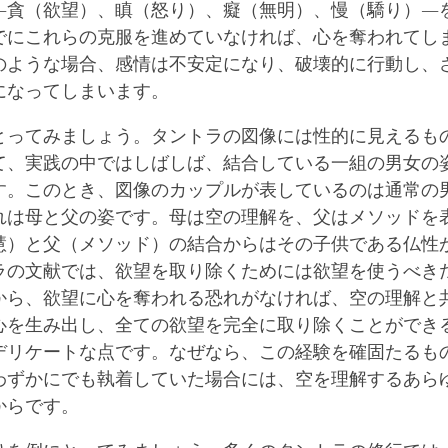
―貪（欲望）、瞋（怒り）、癡（無明）、慢（驕り）―
でにこれらの克服を進めていなければ、心を奪われてし
のような場合、感情は不安定になり、破壊的に行動し、
になってしまいます。
とってみましょう。タントラの図像には性的に見えるも
て、実践の中ではしばしば、結合している一組の男女の
す。このとき、図像のカップルが表しているのは通常の
れは母と父の姿です。母は空の理解を、父はメソッドを
慧）と父（メソッド）の結合からはその子供である仏性
ラの文献では、欲望を取り除くためには欲望を使うべき
から、欲望に心を奪われる恐れがなければ、空の理解と
心を生み出し、全ての欲望を完全に取り除くことができ
デリケートな点です。なぜなら、この経験を確固たるも
わずかにでも執着していた場合には、空を理解するあら
からです。