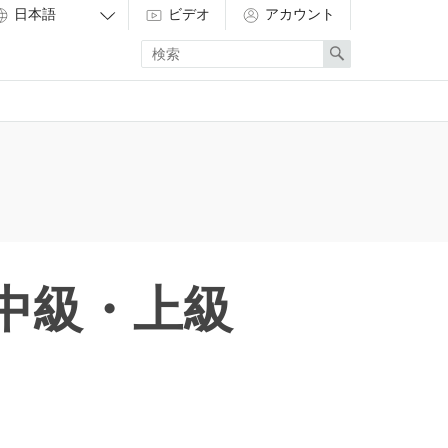
ビデオ
アカウント
Enter
Search
search
term
中級・上級