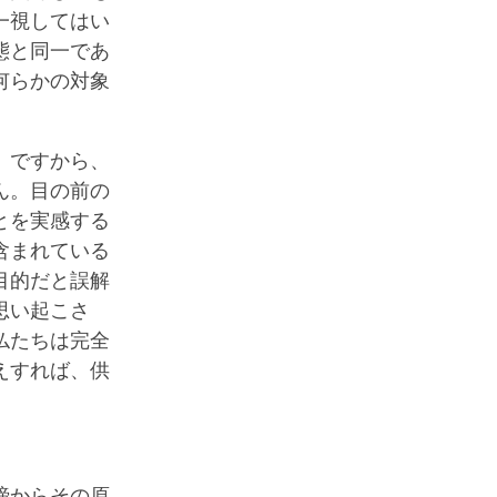
一視してはい
態と同一であ
何らかの対象
。
。ですから、
ん。目の前の
とを実感する
含まれている
目的だと誤解
思い起こさ
仏たちは完全
えすれば、供
諦からその原