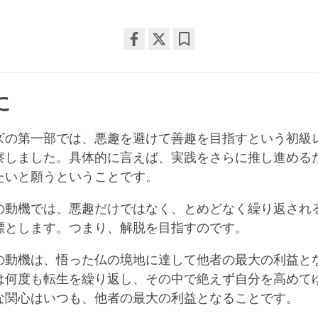
Share
Bookmark
on
facebook
に
ズの第一部では、悪趣を避けて善趣を目指すという初級
察しました。具体的に言えば、実践をさらに推し進める
たいと願うということです。
の動機では、悪趣だけではなく、とめどなく繰り返され
標とします。つまり、解脱を目指すのです。
の動機は、悟った仏の境地に達して他者の最大の利益と
は何度も転生を繰り返し、その中で絶えず自分を高めて
な関心はいつも、他者の最大の利益となることです。