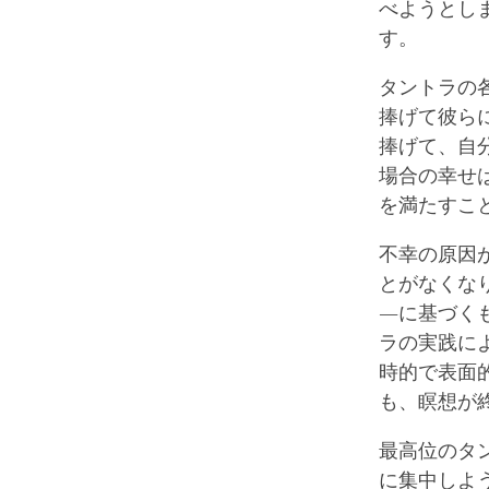
べようとし
す。
タントラの
捧げて彼ら
捧げて、自
場合の幸せ
を満たすこ
不幸の原因
とがなくな
―に基づく
ラの実践に
時的で表面
も、瞑想が
最高位のタ
に集中しよ