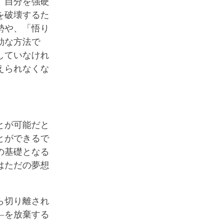
、自分を強硬
を破壊するた
勢や、「悟り
効な方法で
していなけれ
えられなくな
とが可能だと
とができるで
の基礎となる
はただの夢想
ら切り離され
―を放棄する