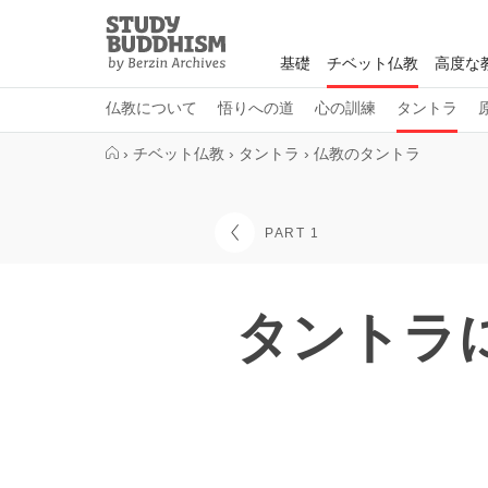
Close
Study
Buddhism
基礎
チベット仏教
高度な
Home
仏教について
悟りへの道
心の訓練
タントラ
›
チベット仏教
›
タントラ
›
仏教のタントラ
PART 1
タントラ