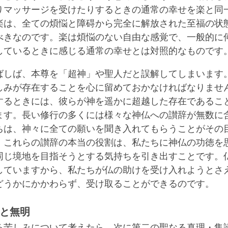
りマッサージを受けたりするときの通常の幸せを楽と同
楽は、全ての煩悩と障碍から完全に解放された至福の状
べきなのです。楽は煩悩のない自由な感覚で、一般的に
しているときに感じる通常の幸せとは対照的なものです
ばしば、本尊を「超神」や聖人だと誤解してしまいます
しみが存在することを心に留めておかなければなりませ
するときには、彼らが神を遥かに超越した存在であるこ
ます。長い修行の多くには様々な神仏への讃辞が無数に
ちは、神々に全ての願いを聞き入れてもらうことがその
。これらの讃辞の本当の役割は、私たちに神仏の功徳を
同じ境地を目指そうとする気持ちを引き出すことです。
していますから、私たちが仏の助けを受け入れようとさ
どうかにかかわらず、受け取ることができるのです。
と無明
る苦しみについて考えたら、次に第二の聖なる真理・集