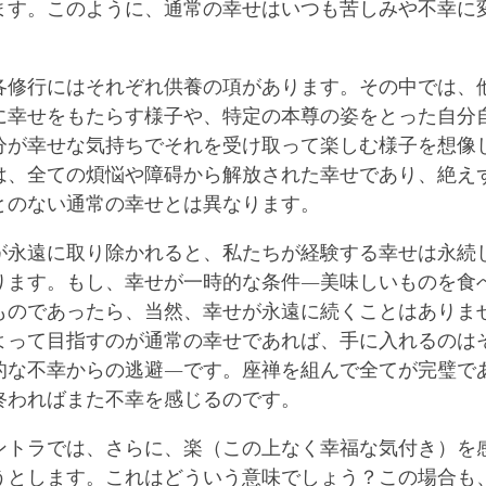
ます。このように、通常の幸せはいつも苦しみや不幸に
各修行にはそれぞれ供養の項があります。その中では、
に幸せをもたらす様子や、特定の本尊の姿をとった自分
分が幸せな気持ちでそれを受け取って楽しむ様子を想像
は、全ての煩悩や障碍から解放された幸せであり、絶え
とのない通常の幸せとは異なります。
が永遠に取り除かれると、私たちが経験する幸せは永続
ります。もし、幸せが一時的な条件―美味しいものを食
ものであったら、当然、幸せが永遠に続くことはありま
よって目指すのが通常の幸せであれば、手に入れるのは
的な不幸からの逃避―です。座禅を組んで全てが完璧で
終わればまた不幸を感じるのです。
ントラでは、さらに、楽（この上なく幸福な気付き）を
うとします。これはどういう意味でしょう？この場合も