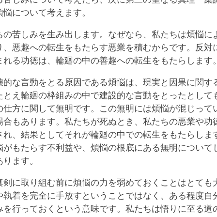
煩悩について考えます。
ちの苦しみを生み出します。なぜなら、私たちは煩悩に
り、悪趣への転生をもたらす悪業を積むからです。反対
まれる功徳は、輪廻の中の善趣への転生をもたらします
壊的な言動をとる原因である煩悩は、現実と因果に関す
たとえ輪廻の枠組みの中で建設的な言動をとったとして
の仕方に関して無明です。この無明には煩悩が混じって
場合もあります。私たちが死ぬとき、私たちの悪業や功
され、結果としてそれが輪廻の中での転生をもたらしま
悩がもたらす不利益や、煩悩の根底にある無明について
あります。
真剣に取り組む前に煩悩の力を弱めておくことはとても
や執着を完全に手放すということではなく、ある程度自
みを行っておくという意味です。私たちは悟りに至る道