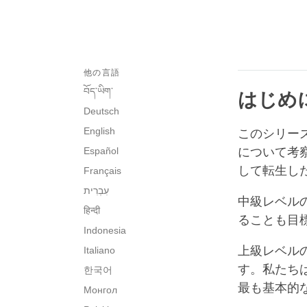
他の言語
བོད་ཡིག་
はじめ
Deutsch
English
このシリー
Español
について考
して転生し
Français
中級レベル
हिन्दी
ることも目
Indonesia
上級レベル
Italiano
す。私たち
한국어
最も基本的
Монгол