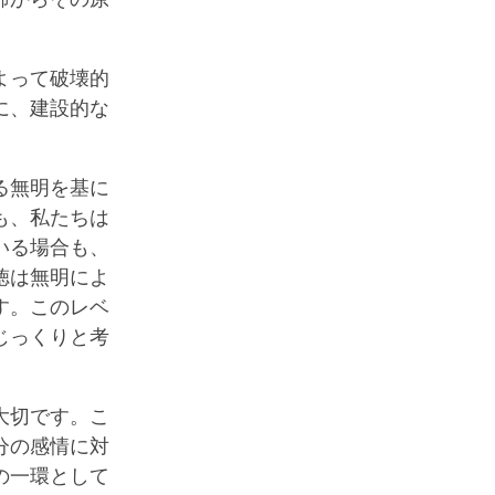
よって破壊的
に、建設的な
。
る無明を基に
も、私たちは
いる場合も、
徳は無明によ
す。このレベ
じっくりと考
大切です。こ
分の感情に対
の一環として