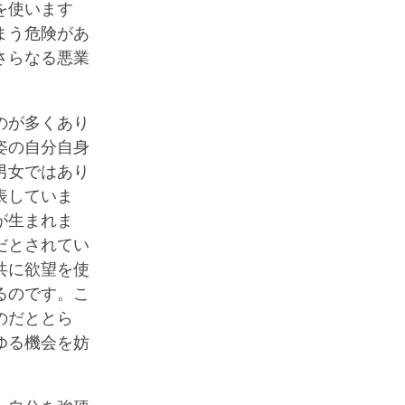
を使います
まう危険があ
さらなる悪業
のが多くあり
姿の自分自身
男女ではあり
表していま
が生まれま
だとされてい
共に欲望を使
るのです。こ
のだととら
ゆる機会を妨