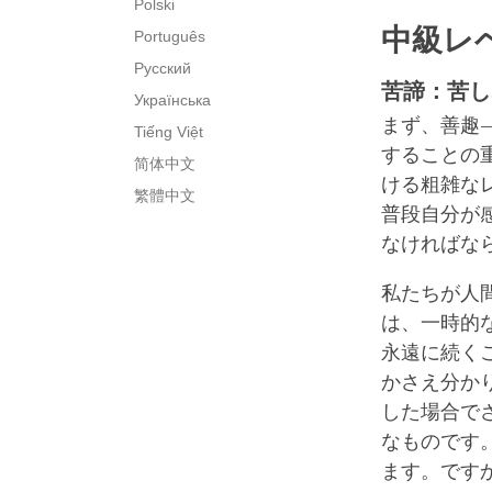
Polski
中級レ
Português
Русский
苦諦：苦し
Українська
まず、善趣
Tiếng Việt
することの
简体中文
ける粗雑な
繁體中文
普段自分が
なければな
私たちが人
は、一時的
永遠に続く
かさえ分か
した場合で
なものです
ます。です