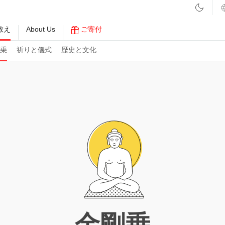
教え
About Us
ご寄付
乗
祈りと儀式
歴史と文化
金剛乗