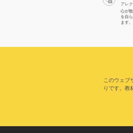
アレク
心が散
を自ら
ます。
このウェブ
りです。教