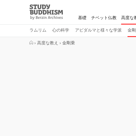
Close
Study
Buddhism
基礎
チベット仏教
高度な
Home
ラムリム
心の科学
アビダルマと様々な学派
金剛
›
高度な教え
›
金剛乗