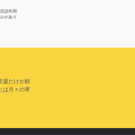
言語作用
ルがあり
支援だけが頼
たは月々の寄