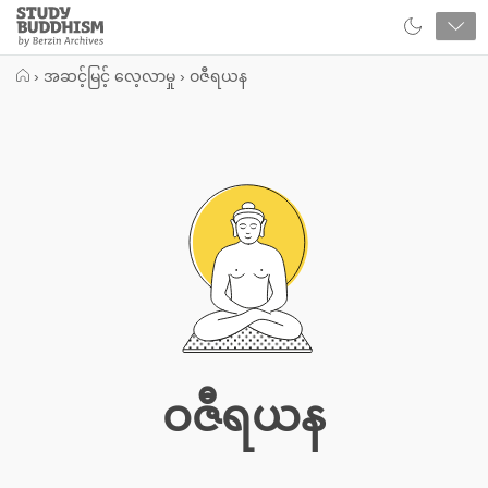
Close
Study
Buddhism
Home
›
အဆင့်မြင့် လေ့လာမှု
›
ဝဇီရယန
ဝဇီရယန