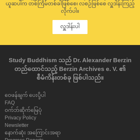
ယူဆပါက တစ်ကြိမ်တစ်ခါဖြစ်စေ၊ လစဉ်ဖြစ်စေ လှူဒါန်းကြည့်
လိုက်ပါ။
လှူဒါန်းပါ
Study Buddhism သည် Dr. Alexander Berzin
တည်ထောင်သည့် Berzin Archives e. V. ၏
စီမံကိန်းတစ်ခု ဖြစ်ပါသည်။
ဝေဖန်ချက် ပေးပို့ပါ
FAQ
ဝက်ဘ်ဆိုက်မြေပုံ
Privacy Policy
Newsletter
နောက်ဆုံး အကြောင်းအရာ