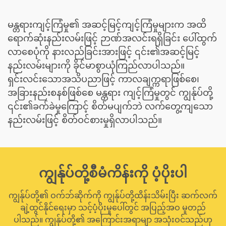
မန္တရားကျင့်ကြံမှု၏ အဆင့်မြင့်ကျင့်ကြံမှုများက အထိ
ရောက်ဆုံးနည်းလမ်းဖြင့် ဉာဏ်အလင်းရရှိခြင်း ပေါ်ထွက်
လာစေပုံကို နားလည်ခြင်းအားဖြင့် ၎င်း၏အဆင့်မြင့်
နည်းလမ်းများကို ခိုင်မာစွာယုံကြည်လာပါသည်။
ရှင်းလင်းသောအသိပညာဖြင့် ကာလချက္ကရာဖြစ်စေ၊
အခြားနည်းစနစ်ဖြစ်စေ မန္တရား ကျင့်ကြံမှုတွင် ကျွန်ုပ်တို့
၎င်း၏ခက်ခဲမှုကြောင့် စိတ်မပျက်ဘဲ လက်တွေ့ကျသော
နည်းလမ်းဖြင့် စိတ်ဝင်စားမှုရှိလာပါသည်။
ကျွန်ုပ်တို့စီမံကိန်းကို ပံ့ပိုးပါ
ကျွန်ုပ်တို့၏ ဝက်ဘ်ဆိုက်ကို ကျွန်ုပ်တို့ထိန်းသိမ်းပြီး ဆက်လက်
ချဲ့ထွင်နိုင်ရေးမှာ သင့်ပံ့ပိုးမှုပေါ်တွင် အပြည့်အဝ မူတည်
ပါသည်။ ကျွန်ုပ်တို့၏ အကြောင်းအရာမျာ အသုံးဝင်သည်ဟု