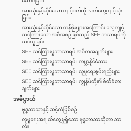
ဆောင်ခြင်း
အားလုံးနှင့်ဆိုင်သော ကျင့်ဝတ်ကို လက်တွေ့ကျင့်သုံး
ခြင်း
အားလုံးနှင့်ဆိုင်သော တန်ဖိုးများအကြောင်း လေ့ကျင့်
သင်ကြားသော အစီအစဉ်ဖြစ်သည့် SEE ဘသာရပ်ကို
သင်ယူခြင်း
SEE သင်ကြားမှုဘာသာရပ် အဓိကအချက်များ
SEE သင်ကြားမှုဘာသာရပ်။ ကမ္ဘာ့နိုင်ငံသား
SEE သင်ကြားမှုဘာသာရပ်။ လူမှုရေးစွမ်းရည်များ
SEE သင်ကြားမှုဘာသာရပ်။ ကျွန်ုပ်တို့၏ စိတ်ခံစား
ချက်များ
အဓိပ္ပာယ်
ဗုဒ္ဓဘာသာနှင့် ဆင့်ကဲဖြစ်စဉ်
လူမှုရေးအရ ထိတွေ့မှုရှိသော ဗုဒ္ဓဘာသာဆိုတာ ဘာ
လဲ။