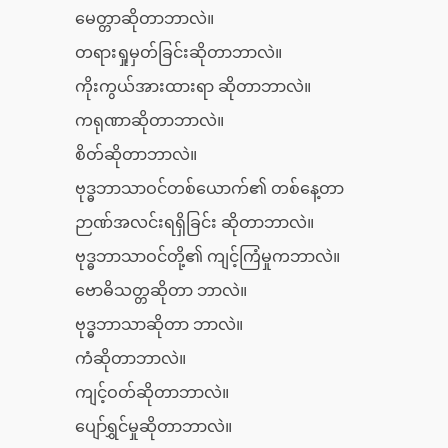
မေတ္တာဆိုတာဘာလဲ။
တရားရှုမှတ်ခြင်းဆိုတာဘာလဲ။
ကိုးကွယ်အားထားရာ ဆိုတာဘာလဲ။
ကရုဏာဆိုတာဘာလဲ။
စိတ်ဆိုတာဘာလဲ။
ဗုဒ္ဓဘာသာဝင်တစ်ယောက်၏ တစ်နေ့တာ
ဉာဏ်အလင်းရရှိခြင်း ဆိုတာဘာလဲ။
ဗုဒ္ဓဘာသာဝင်တို့၏ ကျင့်ကြံမှုကဘာလဲ။
ဗောဓိသတ္တဆိုတာ ဘာလဲ။
ဗုဒ္ဓဘာသာဆိုတာ ဘာလဲ။
ကံဆိုတာဘာလဲ။
ကျင့်ဝတ်ဆိုတာဘာလဲ။
ပျော်ရွှင်မှုဆိုတာဘာလဲ။