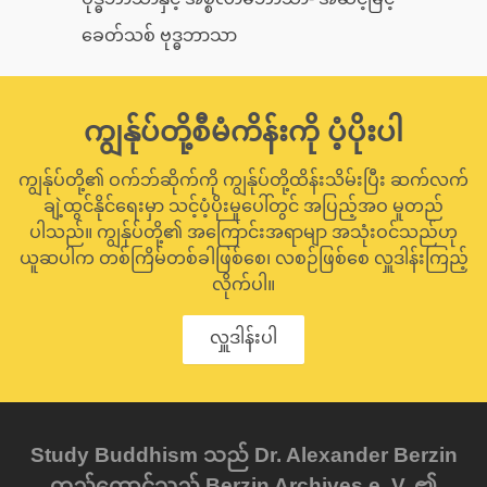
ခေတ်သစ် ဗုဒ္ဓဘာသာ
ကျွန်ုပ်တို့စီမံကိန်းကို ပံ့ပိုးပါ
ကျွန်ုပ်တို့၏ ဝက်ဘ်ဆိုက်ကို ကျွန်ုပ်တို့ထိန်းသိမ်းပြီး ဆက်လက်
ချဲ့ထွင်နိုင်ရေးမှာ သင့်ပံ့ပိုးမှုပေါ်တွင် အပြည့်အဝ မူတည်
ပါသည်။ ကျွန်ုပ်တို့၏ အကြောင်းအရာမျာ အသုံးဝင်သည်ဟု
ယူဆပါက တစ်ကြိမ်တစ်ခါဖြစ်စေ၊ လစဉ်ဖြစ်စေ လှူဒါန်းကြည့်
လိုက်ပါ။
လှူဒါန်းပါ
Study Buddhism သည် Dr. Alexander Berzin
တည်ထောင်သည့် Berzin Archives e. V. ၏