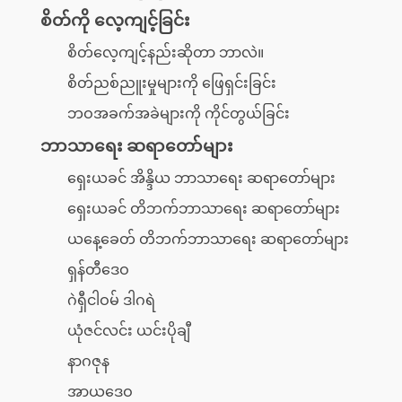
စိတ်ကို လေ့ကျင့်ခြင်း
စိတ်လေ့ကျင့်နည်းဆိုတာ ဘာလဲ။
စိတ်ညစ်ညူးမှုများကို ဖြေရှင်းခြင်း
ဘဝအခက်အခဲများကို ကိုင်တွယ်ခြင်း
ဘာသာရေး ဆရာတော်များ
ရှေးယခင် အိန္ဒိယ ဘာသာရေး ဆရာတော်များ
ရှေးယခင် တိဘက်ဘာသာရေး ဆရာတော်များ
ယနေ့ခေတ် တိဘက်ဘာသာရေး ဆရာတော်များ
ရှန်တီဒေဝ
ဂဲရှီငါဝမ် ဒါဂရဲ
ယုံဇင်လင်း ယင်းပိုချီ
နာဂဇုန
အာယဒေဝ