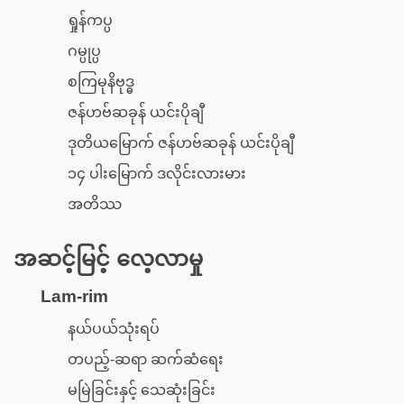
ရှုန်ကပ္ပ
ဂမ္ပုပ္ပ
စကြမုနိဗုဒ္ဓ
ဇန်ဟဗ်ဆခုန် ယင်းပိုချီ
ဒုတိယမြောက် ဇန်ဟဗ်ဆခုန် ယင်းပိုချီ
၁၄ ပါးမြောက် ဒလိုင်းလားမား
အတိဿ
အဆင့်မြင့် လေ့လာမှု
Lam-rim
နယ်ပယ်သုံးရပ်
တပည့်-ဆရာ ဆက်ဆံရေး
မမြဲခြင်းနှင့် သေဆုံးခြင်း