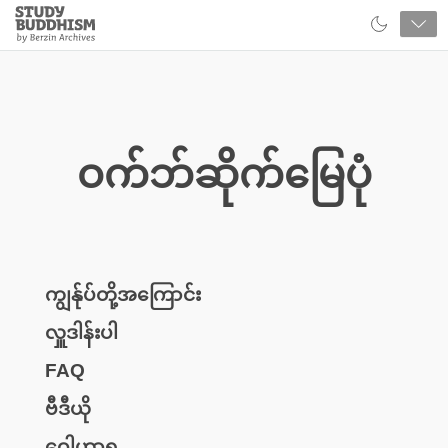
Close
Study
Buddhism
Home
ဝက်ဘ်ဆိုက်မြေပုံ
ကျွန်ုပ်တို့အကြောင်း
လှူဒါန်းပါ
FAQ
ဗီဒီယို
ဝေါဟာရ