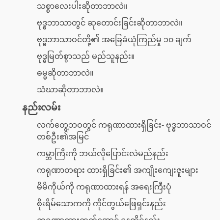
သစ္စာလေးပါးဆိုတာဘာလဲ။
ဗုဒ္ဓဘာသာတွင် ဆုတောင်းခြင်းဆိုတာဘာလဲ။
ဗုဒ္ဓဘာသာဝင်တို့၏ အခြေခံယုံကြည်မှု ၁၀ ချက်
ဗုဒ္ဓမြတ်စွာသည် မည်သူနည်း။
ဓမ္မဆိုတာဘာလဲ။
သံဃာဆိုတာဘာလဲ။
နည်းလမ်း
လက်တွေ့ဘဝတွင် ကရုဏာထားရှိခြင်း- ဗုဒ္ဓဘာသာဝင်
တစ်ဦး၏အမြင်
ကမ္ဘာကြီးကို ဘယ်လိုပြောင်းလဲမည်နည်း
ကရုဏာတရား ထားရှိခြင်း၏ အကျိုးကျေးဇူးများ
မိမိကိုယ်ကို ကရုဏာထားရန် အရေးကြီးပုံ
စိုးရိမ်သောကကို ကိုင်တွယ်ဖြေရှင်းနည်း