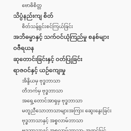
ဗောဓိစိတ္တ
သိပ္ပံနည်းကျ စိတ်
စိတ်သန့်ရှင်းစင်ကြယ်ခြင်း
အဘိဓမ္မာနှင့် သက်ဝင်ယုံကြည်မှု စနစ်များ
ဝဇီရယန
ဆုတောင်းခြင်းနှင့် ဝတ်ပြုခြင်း
ရာဇဝင်နှင့် ယဉ်ကျေးမှု
အိန္ဒိယမှ ဗုဒ္ဓဘာသာ
တိဘက်မှ ဗုဒ္ဓဘာသာ
အရှေ့တောင်အာရှမှ ဗုဒ္ဓဘာသာ
မတူညီသောဘာသာများအကြား ဆွေးနွေးခြင်း
ဗုဒ္ဓဘာသာနှင့် အစ္စလာမ်ဘာသာ
ဗုဒ္ဓဘာသာနှင့် အစ္စလာမ်ဘာသာ- အဆင့်မြင့်