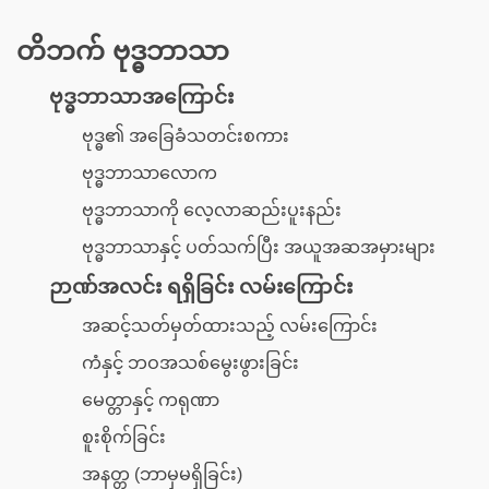
တိဘက် ဗုဒ္ဓဘာသာ
ဗုဒ္ဓဘာသာအကြောင်း
ဗုဒ္ဓ၏ အခြေခံသတင်းစကား
ဗုဒ္ဓဘာသာလောက
ဗုဒ္ဓဘာသာကို လေ့လာဆည်းပူးနည်း
ဗုဒ္ဓဘာသာနှင့် ပတ်သက်ပြီး အယူအဆအမှားများ
ဉာဏ်အလင်း ရရှိခြင်း လမ်းကြောင်း
အဆင့်သတ်မှတ်ထားသည့် လမ်းကြောင်း
ကံနှင့် ဘဝအသစ်မွေးဖွားခြင်း
မေတ္တာနှင့် ကရုဏာ
စူးစိုက်ခြင်း
အနတ္တ (ဘာမှမရှိခြင်း)