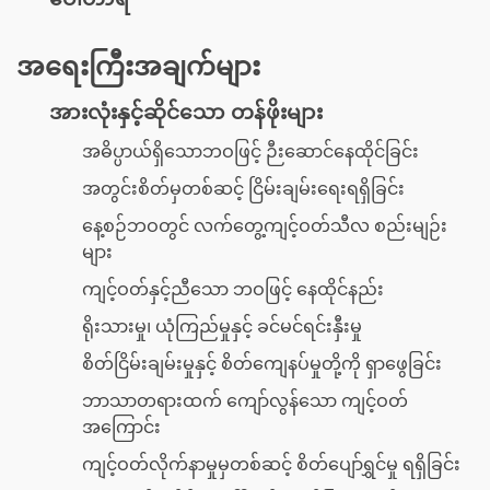
အရေးကြီးအချက်များ
အားလုံးနှင့်ဆိုင်သော တန်ဖိုးများ
အဓိပ္ပာယ်ရှိသောဘဝဖြင့် ဉီးဆောင်နေထိုင်ခြင်း
အတွင်းစိတ်မှတစ်ဆင့် ငြိမ်းချမ်းရေးရရှိခြင်း
နေ့စဉ်ဘဝတွင် လက်တွေ့ကျင့်ဝတ်သီလ စည်းမျဉ်း
များ
ကျင့်ဝတ်နှင့်ညီသော ဘဝဖြင့် နေထိုင်နည်း
ရိုးသားမှု၊ ယုံကြည်မှုနှင့် ခင်မင်ရင်းနှီးမှု
စိတ်ငြိမ်းချမ်းမှုနှင့် စိတ်ကျေနပ်မှုတို့ကို ရှာဖွေခြင်း
ဘာသာတရားထက် ကျော်လွန်သော ကျင့်ဝတ်
အကြောင်း
ကျင့်ဝတ်လိုက်နာမှုမှတစ်ဆင့် စိတ်ပျော်ရွှင်မှု ရရှိခြင်း