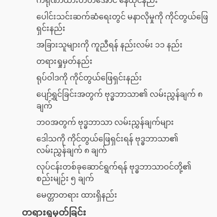
ကရုဏာထားတတ်အောင် နေထိုင်နည်း
ပေါင်းသင်းဆက်ဆံရေးတွင် မနာလိုမှုကို ကိုင်တွယ်ဖြေ
ရှင်းနည်း
အခြားသူများကို ကူညီရန် နည်းလမ်း ၁၁ နည်း
တရားရှုမှတ်နည်း
ရုပ်ဝါဒကို ကိုင်တွယ်ဖြေရှင်းနည်း
ပျော်ရွှင်ခြင်းအတွက် ဗုဒ္ဓဘာသာ၏ လမ်းညွှန်ချက် ၈
ချက်
ဘဝအတွက် ဗုဒ္ဓဘာသာ လမ်းညွှန်ချက်များ
ဒေါသကို ကိုင်တွယ်ဖြေရှင်းရန် ဗုဒ္ဓဘာသာ၏
လမ်းညွှန်ချက် ၈ ချက်
လုပ်ငန်းတစ်ခုဆောင်ရွက်ရန် ဗုဒ္ဓဘာသာဝင်တို့၏
စည်းမျဉ်း ၅ ချက်
မေတ္တာတရား ထားရှိနည်း
တရားရှုမှတ်ခြင်း