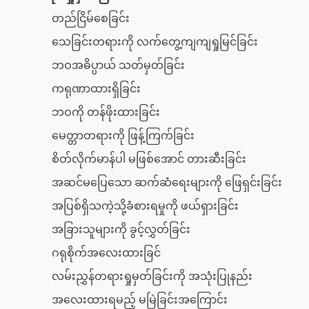
တည်ငြိမ်စေခြင်း
သေခြင်းတရားကို လက်တွေ့ကျကျရှုမြင်ခြင်း
ဘဝအဓိပ္ပာယ် သတ်မှတ်ခြင်း
ကရုဏာထားရှိခြင်း
ဘဝကို တန်ဖိုးထားခြင်း
မေတ္တာတရားကို ဖြန့်ကြက်ခြင်း
စိတ်လိုက်မာန်ပါ မဖြစ်အောင် တားဆီးခြင်း
အဆင်မပြေသော ဆက်ဆံရေးများကို ဖြေရှင်းခြင်း
အပြစ်ရှိသကဲ့သို့ခံစားရမှုကို ဖယ်ရှားခြင်း
အခြားသူများကို ခွင့်လွှတ်ခြင်း
ဂရုစိုက်အလေးထားခြင်
လမ်းညွှန်တရားရှုမှတ်ခြင်းကို အသုံးပြုနည်း
အလေးထားရမည့် မမြဲခြင်းအကြောင်း