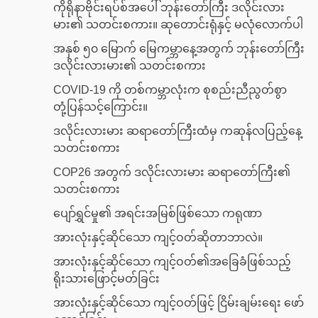
ကိုရိုနာဗိုင်းရပ်စ်အပေါ် ဘုန်းတော်ကြီး ဒလိုင်းလား
မား၏ သတင်းစကား။ ဆုတောင်းရုံနှင့် မလုံလောက်ပါ
အနှစ် ၅၀ မြောက် မြေကမ္ဘာနေ့အတွက် ဘုန်းတော်ကြီး
ဒလိုင်းလားမား၏ သတင်းစကား
COVID-19 ကို တစ်ကမ္ဘာလုံးက စုစည်းညီညွတ်စွာ
တုံ့ပြန်သင့်ကြောင်း။
ဒလိုင်းလားမား ဆရာတော်ကြီးထံမှ ကဆုန်လပြည့်နေ့
သတင်းစကား
COP26 အတွက် ဒလိုင်းလားမား ဆရာတော်ကြီး၏
သတင်းစကား
ပျော်ရွှင်မှု၏ အရင်းအမြစ်ဖြစ်သော ကရုဏာ
အားလုံးနှင့်ဆိုင်သော ကျင့်ဝတ်ဆိုတာဘာလဲ။
အားလုံးနှင့်ဆိုင်သော ကျင့်ဝတ်၏အခြေခံဖြစ်သည့်
ရိုးသားဖြောင့်မတ်ခြင်း
အားလုံးနှင့်ဆိုင်သော ကျင့်ဝတ်ဖြင့် ငြိမ်းချမ်းရေး ဖော်