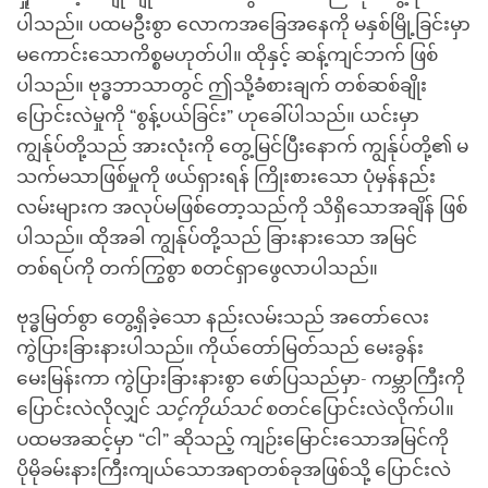
ပါသည်။ ပထမဦးစွာ လောကအခြေအနေကို မနှစ်မြို့ခြင်းမှာ
မကောင်းသောကိစ္စမဟုတ်ပါ။ ထိုနှင့် ဆန့်ကျင်ဘက် ဖြစ်
ပါသည်။ ဗုဒ္ဓဘာသာတွင် ဤသို့ခံစားချက် တစ်ဆစ်ချိုး
ပြောင်းလဲမှုကို “စွန့်ပယ်ခြင်း” ဟုခေါ်ပါသည်။ ယင်းမှာ
ကျွန်ုပ်တို့သည် အားလုံးကို တွေ့မြင်ပြီးနောက် ကျွန်ုပ်တို့၏ မ
သက်မသာဖြစ်မှုကို ဖယ်ရှားရန် ကြိုးစားသော ပုံမှန်နည်း
လမ်းများက အလုပ်မဖြစ်တော့သည်ကို သိရှိသောအချိန် ဖြစ်
ပါသည်။ ထိုအခါ ကျွန်ုပ်တို့သည် ခြားနားသော အမြင်
တစ်ရပ်ကို တက်ကြွစွာ စတင်ရှာဖွေလာပါသည်။
ဗုဒ္ဓမြတ်စွာ တွေ့ရှိခဲ့သော နည်းလမ်းသည် အတော်လေး
ကွဲပြားခြားနားပါသည်။ ကိုယ်တော်မြတ်သည် မေးခွန်း
မေးမြန်းကာ ကွဲပြားခြားနားစွာ ဖော်ပြသည်မှာ- ကမ္ဘာကြီးကို
ပြောင်းလဲလိုလျှင်
သင့်ကိုယ်သင်
စတင်ပြောင်းလဲလိုက်ပါ။
ပထမအဆင့်မှာ “ငါ” ဆိုသည့် ကျဉ်းမြောင်းသောအမြင်ကို
ပိုမိုခမ်းနားကြီးကျယ်သောအရာတစ်ခုအဖြစ်သို့ ပြောင်းလဲ