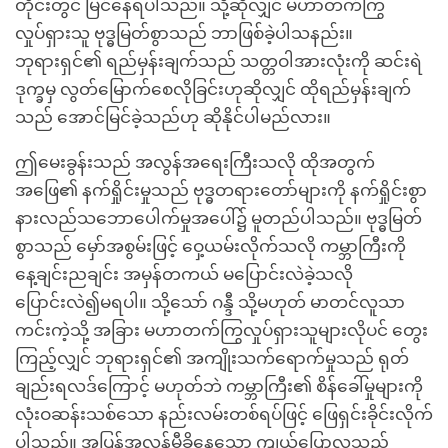
တိုင်းတွင် မြင်နေရပါသည်။ သို့ဆိုလျှင် မဟာတက်ကြွ
လှုပ်ရှားသူ ဗုဒ္ဓမြတ်စွာသည် ဘာဖြစ်ခဲ့ပါသနည်း။
ဘုရားရှင်၏ ရည်မှန်းချက်သည် သတ္တဝါအားလုံးကို ဆင်းရဲ
ဒုက္ခမှ လွတ်မြောက်စေလိုခြင်းဟုဆိုလျှင် ထိုရည်မှန်းချက်
သည် အောင်မြင်ခဲ့သည်ဟု ဆိုနိုင်ပါမည်လား။
ဤမေးခွန်းသည် အလွန်အရေးကြီးသလို ထိုအတွက်
အဖြေ၏ နက်ရှိုင်းမှုသည် ဗုဒ္ဓတရားတော်များကို နက်ရှိုင်းစွာ
နားလည်သဘောပေါက်မှုအပေါ်၌ မူတည်ပါသည်။ ဗုဒ္ဓမြတ်
စွာသည် မှော်အစွမ်းဖြင့် ဝှေ့ယမ်းလိုက်သလို ကမ္ဘာကြီးကို
နေ့ချင်းညချင်း အမှန်တကယ် မပြောင်းလဲခဲ့သလို
ပြောင်းလဲ၍မရပါ။ သို့သော် ဂန္ဒီ သို့မဟုတ် မာတင်လူသာ
ကင်းကဲ့သို့ အခြား မဟာတက်ကြွလှုပ်ရှားသူများလိုပင် တွေး
ကြည့်လျှင် ဘုရားရှင်၏ အကျိုးသက်ရောက်မှုသည် ရုတ်
ချည်းရလဒ်ကြောင့် မဟုတ်ဘဲ ကမ္ဘာကြီး၏ စိန်ခေါ်မှုများကို
လုံးဝဆန်းသစ်သော နည်းလမ်းတစ်ရပ်ဖြင့် ဖြေရှင်းခိုင်းလိုက်
ပါသည်။ အပြန်အလှန်မှီခိုနေသော ကျယ်ပြောလှသည့်