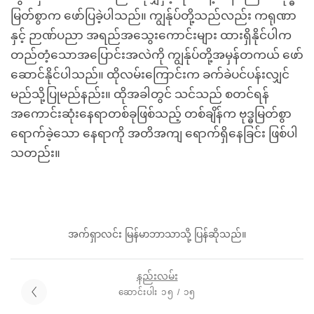
မြတ်စွာက ဖော်ပြခဲ့ပါသည်။ ကျွန်ုပ်တို့သည်လည်း ကရုဏာ
နှင့် ဉာဏ်ပညာ အရည်အသွေးကောင်းများ ထားရှိနိုင်ပါက
တည်တံ့သောအပြောင်းအလဲကို ကျွန်ုပ်တို့အမှန်တကယ် ဖော်
ဆောင်နိုင်ပါသည်။ ထိုလမ်းကြောင်းက ခက်ခဲပင်ပန်းလျှင်
မည်သို့ပြုမည်နည်း။ ထိုအခါတွင် သင်သည် စတင်ရန်
အကောင်းဆုံးနေရာတစ်ခုဖြစ်သည့် တစ်ချိန်က ဗုဒ္ဓမြတ်စွာ
ရောက်ခဲ့သော နေရာကို အတိအကျ ရောက်ရှိနေခြင်း ဖြစ်ပါ
သတည်း။
အက်ရှာလင်း မြန်မာဘာသာသို့ ပြန်ဆိုသည်။
နည်းလမ်း
ဆောင်းပါး ၁၅ / ၁၅