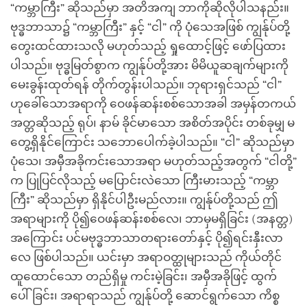
“ကမ္ဘာကြီး” ဆိုသည်မှာ အတိအကျ ဘာကိုဆိုလိုပါသနည်း။
ဗုဒ္ဓဘာသာ၌ “ကမ္ဘာကြီး” နှင့် “ငါ” ကို ပုံသေအဖြစ် ကျွန်ုပ်တို့
တွေးထင်ထားသလို မဟုတ်သည့် ရှုထောင့်ဖြင့် ဖော်ပြထား
ပါသည်။ ဗုဒ္ဓမြတ်စွာက ကျွန်ုပ်တို့အား မိမိယူဆချက်များကို
မေးခွန်းထုတ်ရန် တိုက်တွန်းပါသည်။ ဘုရားရှင်သည် “ငါ”
ဟုခေါ်သောအရာကို ဝေဖန်ဆန်းစစ်သောအခါ အမှန်တကယ်
အတ္တဆိုသည့် ရုပ်၊ နာမ် ခိုင်မာသော အစိတ်အပိုင်း တစ်ခုမျှ မ
တွေ့ရှိနိုင်ကြောင်း သဘောပေါက်ခဲ့ပါသည်။ “ငါ” ဆိုသည်မှာ
ပုံသေ၊ အမှီအခိုကင်းသောအရာ မဟုတ်သည့်အတွက် “ငါတို့”
က ပြုပြင်လိုသည့် မပြောင်းလဲသော ကြီးမားသည့် “ကမ္ဘာ
ကြီး” ဆိုသည်မှာ ရှိနိုင်ပါဦးမည်လား။ ကျွန်ုပ်တို့သည် ဤ
အရာများကို ပို၍ဝေဖန်ဆန်းစစ်လေ၊ ဘာမှမရှိခြင်း (အနတ္တ)
အကြောင်း ပင်မဗုဒ္ဓဘာသာတရားတော်နှင့် ပို၍ရင်းနှီးလာ
လေ ဖြစ်ပါသည်။ ယင်းမှာ အရာဝတ္ထုများသည် ကိုယ်တိုင်
ထူထောင်သော တည်ရှိမှု ကင်းမဲ့ခြင်း၊ အမှီအခိုဖြင့် ထွက်
ပေါ်ခြင်း၊ အရာရာသည် ကျွန်ုပ်တို့ ဆောင်ရွက်သော ကိစ္စ