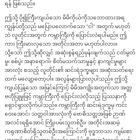
ရန် ဖြစ်သည်။
ဤသို့ ပို၍ကြီးကျယ်သော မိမိကိုယ်ကိုသဘောထားအရ
ကျွန်ုပ်တို့သည် မပြောပလောက်သော “ငါ” အတွက် မဟုတ်
ဘဲ လူတိုင်းအတွက် ကမ္ဘာကြီးကို ပြောင်းလဲရပါမည်။ ဤ
ကား ကြီးမားလှသော အတိုင်းအတာ မဟုတ်ပါလား။
သို့သော် ဤသို့ဆိုလျှင် အဆုံးစွန်ရည်မှန်းချက်သည် ငတ်မွတ်
မှု၊ စစ်ပွဲ၊ အနာရောဂါ၊ စိတ်မသက်သာမှုနှင့် နာကျင်မှုများ
အားလုံး စသည့် လူတိုင်း၏ ဆင်းရဲဒုက္ခများ အဆုံးသတ်ရေး
ထက် မလျော့တော့ပါ။ အလွန်များပြားလှပါသည်။ ဤသို့
ကျယ်ပြန့်သော အမြင်ကြောင့် မိမိအကျိုးအတွက်သာ အတ္တ
ဗဟိုပြုမှုဖြင့် ကမ္ဘာကြီးကို ပြောင်းလဲလိုသည့် ပြဿနာကို
ရှောင်ရှားလိုက်ပါသည်။ ကမ္ဘာကြီးကို ဆင်းရဲဒုက္ခမှ ကင်း
ဝေးအောင်၊ သတ္တဝါအားလုံးကို ဗောဓိသတ္တအဖြစ် ဉာဏ်
အလင်းရရှိအောင် ကြိုးပမ်းသူတစ်ဦး၊ အတိုင်းအဆမဲ့
ကရုဏာစိတ်ရှိသူတစ်ဦးအကြောင်းကို ဗုဒ္ဓဘာသာ ကျမ်းစာ