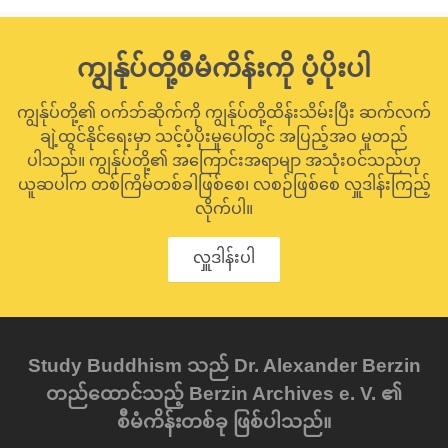
ကျွန်ုပ်တို့စီမံကိန်းကို ပံ့ပိုးပါ
ကျွန်ုပ်တို့၏ ဝက်ဘ်ဆိုက်ကို ကျွန်ုပ်တို့ထိန်းသိမ်းပြီး ဆက်လက်
ချဲ့ထွင်နိုင်ရေးမှာ သင့်ပံ့ပိုးမှုပေါ်တွင် အပြည့်အဝ မူတည်
ပါသည်။ ကျွန်ုပ်တို့၏ အကြောင်းအရာမျာ အသုံးဝင်သည်ဟု
ယူဆပါက တစ်ကြိမ်တစ်ခါဖြစ်စေ၊ လစဉ်ဖြစ်စေ လှူဒါန်းကြည့်
လိုက်ပါ။
လှူဒါန်းပါ
Study Buddhism သည် Dr. Alexander Berzin
တည်ထောင်သည့် Berzin Archives e. V. ၏
စီမံကိန်းတစ်ခု ဖြစ်ပါသည်။