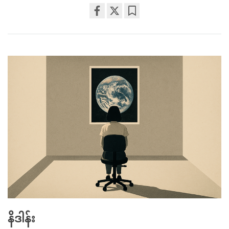
Share
Bookmark
on
facebook
နိဒါန်း