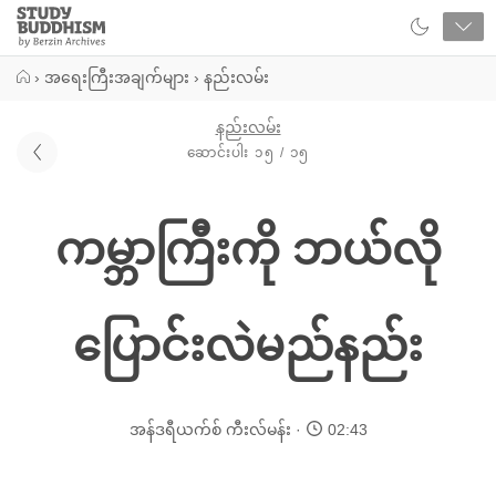
Close
Study
Buddhism
Home
›
အရေးကြီးအချက်များ
›
နည်းလမ်း
နည်းလမ်း
ဆောင်းပါး ၁၅ / ၁၅
ကမ္ဘာကြီးကို ဘယ်လို
ပြောင်းလဲမည်နည်း
အန်ဒရီယက်စ် ကီးလ်မန်း
02:43