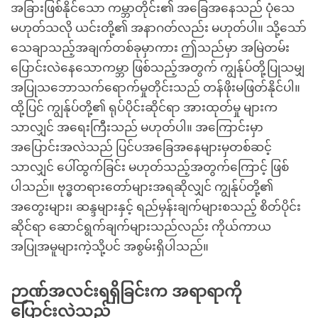
အခြားဖြစ်နိုင်သော ကမ္ဘာတိုင်း၏ အခြေအနေသည် ပုံသေ
မဟုတ်သလို ယင်းတို့၏ အနာဂတ်လည်း မဟုတ်ပါ။ သို့သော်
သေချာသည့်အချက်တစ်ခုမှာကား ဤသည်မှာ အမြဲတမ်း
ပြောင်းလဲနေသောကမ္ဘာ ဖြစ်သည့်အတွက် ကျွန်ုပ်တို့ပြုသမျှ
အပြုသဘောသက်ရောက်မှုတိုင်းသည် တန်ဖိုးမဖြတ်နိုင်ပါ။
ထို့ပြင် ကျွန်ုပ်တို့၏ ရုပ်ပိုင်းဆိုင်ရာ အားထုတ်မှု များက
သာလျှင် အရေးကြီးသည် မဟုတ်ပါ။ အကြောင်းမှာ
အပြောင်းအလဲသည် ပြင်ပအခြေအနေများမှတစ်ဆင့်
သာလျှင် ပေါ်ထွက်ခြင်း မဟုတ်သည့်အတွက်ကြောင့် ဖြစ်
ပါသည်။ ဗုဒ္ဓတရားတော်များအရဆိုလျှင် ကျွန်ုပ်တို့၏
အတွေးများ၊ ဆန္ဒများနှင့် ရည်မှန်းချက်များစသည့် စိတ်ပိုင်း
ဆိုင်ရာ ဆောင်ရွက်ချက်များသည်လည်း ကိုယ်ကာယ
အပြုအမူများကဲ့သို့ပင် အစွမ်းရှိပါသည်။
ဉာဏ်အလင်းရရှိခြင်းက အရာရာကို
ပြောင်းလဲသည်