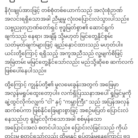
နိဂုံးချုပ်အားဖြင့် တစ်စုံတစ်ယောက်သည် အလုံးစုံဉာဏ်
အလင်းရရှိသောအခါ ညီမျှမှု လုံးဝပြောင်းလဲသွားပါသည်။
သဗ္ဗညုတဉာဏ်တော်ရှင် ဗုဒ္ဓမြတ်စွာ၏ ဆောင်ရွက်
ချက်သည် နေရာ၊ အချိန် သို့မဟုတ် မြင်တွေ့နိုင်စွမ်း
သတ်မှတ်ချက်များဖြင့် ချည်နှောင်ထားသည် မဟုတ်ပါ။
ယင်းတို့ကြောင့် ရရှိသည့် အကူအညီသည် လူ့မျက်စိဖြင့်
အမြဲတမ်း မမြင်တွေ့နိုင်သော်လည်း မည်သို့ဆိုစေ ဆက်လက်
ဖြစ်ပေါ်နေပါသည်။
ထို့ကြောင့် ကျွန်ုပ်တို့၏ မူလမေးခွန်းအတွက် အဖြေမှာ
အလွန်မရှုပ်ထွေးတော့ပါ။ လက်ရှိပြဿနာအပေါ် ရှုမြင်မှုကို
ချဲ့ထွင်လိုက်လျှက် “ငါ” နှင့် “ကမ္ဘာကြီး” သည် အပြန်အလှန်
ဆက်စပ်ကာ ဖြစ်နိုင်ခြေများစွာဖြင့် အစဉ်မပြတ် ပြောင်းလဲ
နေသည်ဟု ရှုမြင်လိုက်သောအခါ စစ်မှန်သော
အပြောင်းအလဲ စတင်ပါသည်။ ပြောင်းလဲခြင်းသည် ကိုယ်
တွင်းမှ စတင်သော်လည်း ထိုမျှနှင့် ရပ်တန့်မနေကြောင်း ဗုဒ္ဓ