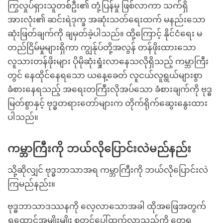
ကြွလှုပ်ရှားသူတစ်ဦး၏ တုံ့ပြန်မှု ဖြစ်လာကာ သက်ရှိ
အားလုံး၏ ဆင်းရဲဒုက္ခ အဆုံးသတ်ရေးထက် မနည်းသော
ဆုံးဖြတ်ချက်ကို ချမှတ်ခဲ့ပါသည်။ ထို့ကြောင့် နိုင်ငံရေး မ
တည်ငြိမ်မှုများရှိကာ ကျွန်ုပ်တို့အလွန် တန်ဖိုးထားသော
လူသားတန်ဖိုးများ ပိုမိုဆုံးရှုံးလာနေသလိုရှိသည့် ကမ္ဘာကြီး
တွင် နေထိုင်နေရသော ယနေ့ခေတ် လူငယ်လူရွယ်များစွာ
ခံစားနေရသည့် အရေးတကြီးလိုအပ်သော ခံစားချက်ကို ဗုဒ္ဓ
မြတ်စွာနှင့် ဗုဒ္ဓတရားတော်များက တိုက်ရိုက်ဆွေးနွေးထား
ပါသည်။
ကမ္ဘာကြီးကို ဘယ်လိုပြောင်းလဲမည်နည်း
သို့ဆိုလျှင် ဗုဒ္ဓဘာသာအရ ကမ္ဘာကြီးကို ဘယ်လိုပြောင်းလဲ
ကြမည်နည်း။
ဗုဒ္ဓဘာသာဒဿနကို လေ့လာသောအခါ ထိုအဖြေအတွက်
ရှုထောင့်အမျိုးမျိုး စတင်ပေါ်ထွက်လာသည်ကို တွေ့ရ