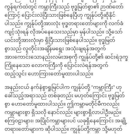
ကွန်ရက်ထဲတွင် ကမ္ဘာကြီးသည် ဗုဒ္ဓမြတ်စွာ၏ ဉာဏ်တော်
ကြောင့် ပြောင်းလဲပြီးသားဖြစ်နေပြီဟု ကျွန်ုပ်တို့ဆိုနိုင်
ပါသည်။ ကျွန်ုပ်တို့အားလုံး ဗုဒ္ဓတရားတော်များကို လက်ခံ
ကျင့်သုံးရန် လိုအပ်နေသေးသည်မှာ မှန်ပါသည်။ သို့သော်
ယင်းတို့အားလုံးမှာ ရှိပြီးသားဖြစ်နေပါသည်။ ဗုဒ္ဓမြတ်
စွာသည် လူတိုင်းအချိန်မရွေး အသုံးချရန်အတွက်
အားကောင်းသောနည်းလမ်းအစုကို ကျွန်ုပ်တို့၏ ဆင်းရဲဒုက္ခ
ကြုံနေသော လောကကြီးကို ပြောင်းလဲရန်အတွက်
ထည့်သွင်း ဟောကြားတော်မူထားပါသည်။
အနည်းငယ် နက်နဲစွာရှုမြင်ပါက ကျွန်ုပ်တို့ “ကမ္ဘာကြီး” ဟု
ခေါ်သည့်အရာသည် တစ်ခုတည်း မဟုတ်ကြောင်း ဗုဒ္ဓမြတ်
စွာ ဟောတော်မူထားပါသည်။ ဤကမ္ဘာမတိုင်မီကလည်း
ကမ္ဘာများစွာ ရှိသလို နောင်လည်း များစွာရှိလာပါဦးမည်။
စကြဝဠာများ၊ အပြိုင်ကမ္ဘာများပင် ယခုရှိနေကြောင်း အချို့
တရားတော်များက ဆိုပါသည်။ ကျွန်ုပ်တို့ကမ္ဘာ သို့မဟုတ်