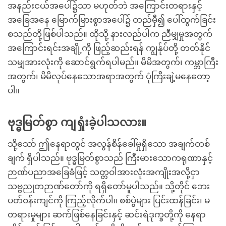
အနည်းငယ်အပေါ်၌သာ မဟုတ်ဘဲ အကြောင်းတရားနှင့်
အခြေအနေ မြောက်မြားစွာအပေါ်၌ တည်မှီ၍ ပေါ်ထွက်ခြင်း
စသည်တို့ဖြစ်ပါသည်။ ထိုသို့ နားလည်ပါက ညီမျှမှုအတွက်
အကြောင်းရင်းအချို့ကို ဖြည့်ဆည်းရန် ကျွန်ုပ်တို့ တတ်နိုင်
သမျှအားလုံးကို ဆောင်ရွက်ရပါမည်။ မိမိအတွက်၊ ကမ္ဘာကြီး
အတွက်၊ မိမိလုပ်နေသောအရာအတွက် ပုံကြီးချဲ့မနေတော့
ပါ။
ဗုဒ္ဓမြတ်စွာ ကျရှုံးခဲ့ပါသလား။
သို့သော် ဤနေရာတွင် အလွန်စိန်ခေါ်မှုရှိသော အချက်တစ်
ချက် ရှိပါသည်။ ဗုဒ္ဓမြတ်စွာသည် ကြီးမားသောကရုဏာနှင့်
ဉာဏ်ပညာအခြေခံဖြင့် သတ္တဝါအားလုံးအကျိုးအလို့ငှာ
သဗ္ဗညုတဉာဏ်တော်ကို ရရှိတော်မူပါသည်။ သို့တိုင် ဘေး
ပတ်ဝန်းကျင်ကို ကြည့်လိုက်ပါ။ စစ်ပွဲများ ပြင်းထန်ခြင်း၊ မ
တရားမှုများ ဆက်ဖြစ်နေခြင်းနှင့် ဆင်းရဲဒုက္ခတို့ကို နေရာ