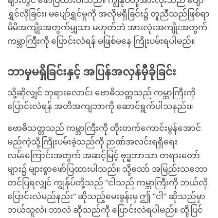
များတွင် ဖော်ပြထားပါသည်။ ကျွန်ုပ်တို့အားလုံးသည် ပျော်
ရွှင်လိုခြင်း၊ မပျော်ရွှင်မှုကို အလိုမရှိခြင်း၌ တူညီသည်ဖြစ်ရာ
မိမိအကျိုးအတွက်မျှသာ မဟုတ်ဘဲ အားလုံးအကျိုးအတွက်
ကမ္ဘာကြီးကို ပြောင်းလဲရန် မဖြစ်မနေ ကြိုးပမ်းရပါမည်။
ဘာမှမရှိခြင်းနှင့် အပြန်အလှန်မှီခိုခြင်း
သို့ဆိုလျှင် ဘုရားလောင်း ဗောဓိသတ္တသည် ကမ္ဘာကြီးကို
ပြောင်းလဲရန် အတိအကျဘာကို ဆောင်ရွက်ပါသနည်း။
ဗောဓိသတ္တသည် ကမ္ဘာကြီးကို တိုးတက်ကောင်းမွန်အောင်
မည်ကဲ့သို့ကြိုးပမ်းခဲ့သည်ကို ဉာဏ်အလင်းရရှိရေး
လမ်းကြောင်းအတွက် အဆင့်မြင့် ဗုဒ္ဓဘာသာ တရားတော်
များ၌ များစွာဖော်ပြထားပါသည်။ သို့သော် အမြည်းသဘော
တင်ပြရလျှင် ကျွန်ုပ်တို့သည် “ငါသည် ကမ္ဘာကြီးကို ဘယ်လို
ပြောင်းလဲမည်နည်း” ဆိုသည့်မေးခွန်းမှ ဤ “ငါ” ဆိုသည်မှာ
ဘယ်သူလဲ၊ ဘာလဲ ဆိုသည်ကို ပြောင်းလဲရပါမည်။ ထို့ပြင်