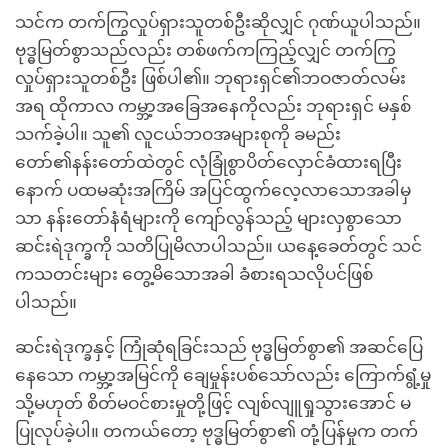
သင်က တက်ကြွလှုပ်ရှားသူတစ်ဦးဆိုလျှင် ဂုဏ်ယူပါသည်။
ဗုဒ္ဓမြတ်စွာသည်လည်း တစ်ဖက်ကကြည့်လျှင် တက်ကြွ
လှုပ်ရှားသူတစ်ဦး ဖြစ်ပါ၏။ ဘုရားရှင်၏ဘဝဇာတ်လမ်း
အရ ထိုကာလ ကမ္ဘာ့အခြေအနေကိုလည်း ဘုရားရှင် မနှစ်
သက်ခဲ့ပါ။ သူ၏ လူငယ်ဘဝအများစုကို ခမည်း
တော်၏နန်းတော်ထဲတွင် လုံခြုံစွာပိတ်လှောင်ခံထားရပြီး
နောက် ပထမဆုံးအကြိမ် အပြင်ထွက်လေ့လာသောအခါမှ
သာ နန်းတော်နံရံများကို ကျော်လွန်သည့် များလှစွာသော
ဆင်းရဲဒုက္ခကို သတိပြုမိလာပါသည်။ ယနေ့ခေတ်တွင် သင်
ကသတင်းများ တွေ့မိသောအခါ ခံစားရသလိုပင်ဖြစ်
ပါသည်။
ဆင်းရဲဒုက္ခနှင့် ကြုံဆုံရခြင်းသည် ဗုဒ္ဓမြတ်စွာ၏ အဆင်ပြေ
နေသော ကမ္ဘာ့အမြင်ကို ချေမှုန်းပစ်သော်လည်း ကြောက်ရွံ့မှု
သို့မဟုတ် စိတ်မဝင်စားမှုတို့ဖြင့် လျစ်လျူရှုသွားအောင် မ
ပြုလုပ်ခဲ့ပါ။ တကယ်တော့ ဗုဒ္ဓမြတ်စွာ၏ တုံ့ပြန်မှုက တက်