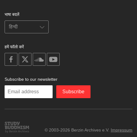
भाषा बदलें
हमें फॉलो करें
on
on
on
on
facebook
X
soundcloud
youtube
Subscribe to our newsletter
Enter
Subscribe
your
email
Study
© 2003-2026 Berzin Archives e.V.
Impressum
Buddhism