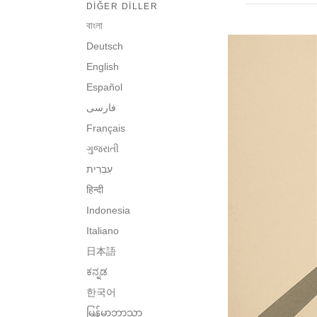
DIĞER DILLER
বাংলা
Deutsch
English
Español
فارسی
Français
ગુજરાતી
हिन्दी
Indonesia
Italiano
日本語
ಕನ್ನಡ
한국어
မြန်မာဘာသာ