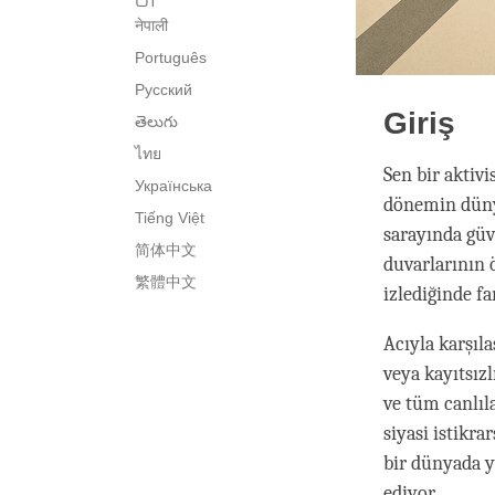
नेपाली
Português
Русский
Giriş
తెలుగు
ไทย
Sen bir aktivi
Українська
dönemin düny
Tiếng Việt
sarayında güve
简体中文
duvarlarının 
繁體中文
izlediğinde far
Acıyla karşıl
veya kayıtsızl
ve tüm canlıla
siyasi istikra
bir dünyada y
ediyor.