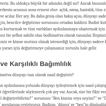
steriz. Bu oldukça büyük bir adımdır, değil mi? Ancak bununla 
erkesin acısının sona ermesi olur: açlık, savaş, hastalık, tüm z
 ve acılar. Her şey. Bu daha geniş olan bakış açısı, dünyayı sad
çin, bencilce değiştirme sorununu ortadan kaldırır. Budist kut
n kurtarmak ve tüm varlıkları aydınlanmaya ulaştırmak için 
emez bir şefkat sahibi olan bodhisattva olarak tanımlar. Hepim
imiz ve kimse mutsuz olmak istemediği için, dünyayı sadece
n yararı için değiştirmeye çalışmamız zorunlu hale gelir.
ve Karşılıklı Bağımlılık
isattva dünyayı tam olarak nasıl değiştirir?
ın aydınlanma yolunda dünyayı iyileştirmek için nasıl çalıştığ
 öğretilerinde söylenecek çok şey var. Ancak, size bir fikir ve
ıl değiştirebilirim?” sorusunu “Ben kimim veya neyim?” ve 
” sorularına çeviriyoruz. Budizm, ‘dünya’ ve “ben”in düşünd