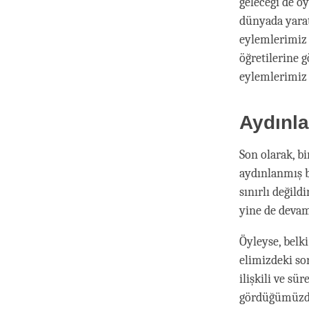
geleceği de öy
dünyada yarat
eylemlerimiz 
öğretilerine g
eylemlerimiz 
Aydınla
Son olarak, b
aydınlanmış b
sınırlı değil
yine de devam
Öyleyse, belk
elimizdeki so
ilişkili ve sü
gördüğümüzde 