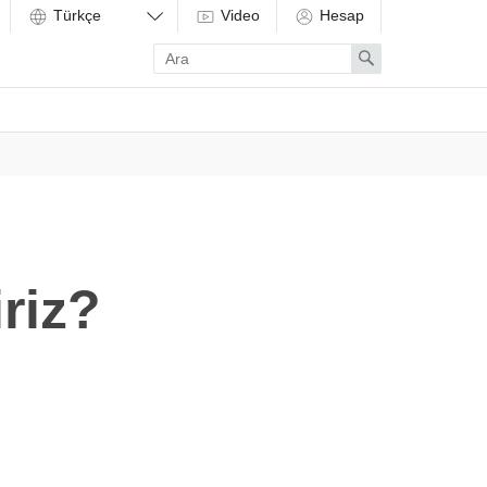
Video
Hesap
Enter
Search
search
term
riz?