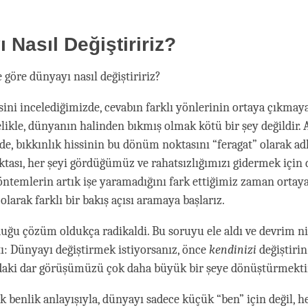
 Nasıl Değiştiririz?
 göre dünyayı nasıl değiştiririz?
esini incelediğimizde, cevabın farklı yönlerinin ortaya çıkmaya
likle, dünyanın halinden bıkmış olmak kötü bir şey değildir. 
'de, bıkkınlık hissinin bu dönüm noktasını “feragat” olarak adl
ası, her şeyi gördüğümüz ve rahatsızlığımızı gidermek için
ntemlerin artık işe yaramadığını fark ettiğimiz zaman ortaya 
 olarak farklı bir bakış açısı aramaya başlarız.
uğu çözüm oldukça radikaldi. Bu soruyu ele aldı ve devrim nit
ı: Dünyayı değiştirmek istiyorsanız, önce
kendinizi
değiştirin
daki dar görüşümüzü çok daha büyük bir şeye dönüştürmekti
 benlik anlayışıyla, dünyayı sadece küçük “ben” için değil, h