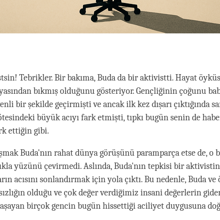
stsin! Tebrikler. Bir bakıma, Buda da bir aktivistti. Hayat öykü
asından bıkmış olduğunu gösteriyor. Gençliğinin çoğunu bab
nli bir şekilde geçirmişti ve ancak ilk kez dışarı çıktığında s
ötesindeki büyük acıyı fark etmişti, tıpkı bugün senin de habe
k ettiğin gibi.
aşmak Buda'nın rahat dünya görüşünü paramparça etse de, o 
ıkla yüzünü çevirmedi. Aslında, Buda'nın tepkisi bir aktivistin
rın acısını sonlandırmak için yola çıktı. Bu nedenle, Buda ve ö
rsızlığın olduğu ve çok değer verdiğimiz insani değerlerin gide
aşayan birçok gencin bugün hissettiği aciliyet duygusuna do