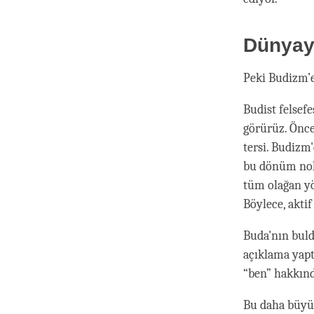
Dünyayı
Peki Budizm’e
Budist felsef
görürüz. Önce
tersi. Budizm
bu dönüm nokt
tüm olağan yö
Böylece, aktif
Buda'nın buld
açıklama yapt
“ben” hakkın
Bu daha büyük