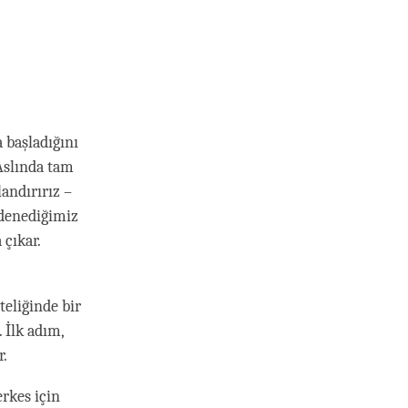
 başladığını
Aslında tam
andırırız –
 denediğimiz
çıkar.
eliğinde bir
. İlk adım,
r.
erkes için