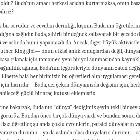
e oldu? Buda'nın amacı herkesi acıdan kurtarmaksa, onun baş
iliriz?
 bir sorudur ve cevabın derinliği, kişinin Buda'nın öğretilerin
ığına bağlıdır. Buda, sihirli bir değnek sallayarak bir gecede
ve aslında bunu yapamazdı da. Ancak, diğer büyük aktivist
uther King gibi— onun etkisi anlık sonuçlardan değil, dünya
 başa çıkmak için tamamen yeni bir yol sunmasından kaynakl
 bağımlılık ağında, Buda'nın içgörüleriyle dünyanın zaten değiş
. Elbette hala her birimizin bu öğretileri alıp uygulaması gere
 için hazırdır – Buda, acı çeken dünyamızda değişim için, herk
bileceği güçlü bir araç kutusu eklemiştir.
rine bakarsak, Buda'nın “dünya” dediğimiz şeyin tekil bir şey
 görürüz. Bundan önce birçok dünya vardı ve bundan sonra d
 Bazı öğretiler, şu anda çoklu evrenlerin, paralel dünyaların 
amızın durumu – ya da aslında olası dünyaların durumu – sab