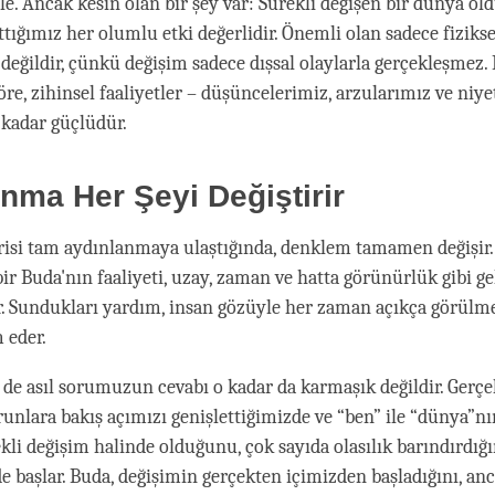
le. Ancak kesin olan bir şey var: Sürekli değişen bir dünya old
tığımız her olumlu etki değerlidir. Önemli olan sadece fizikse
değildir, çünkü değişim sadece dışsal olaylarla gerçekleşmez.
öre, zihinsel faaliyetler – düşüncelerimiz, arzularımız ve niye
kadar güçlüdür.
nma Her Şeyi Değiştirir
irisi tam aydınlanmaya ulaştığında, denklem tamamen değişi
ir Buda'nın faaliyeti, uzay, zaman ve hatta görünürlük gibi ge
dir. Sundukları yardım, insan gözüyle her zaman açıkça görülme
 eder.
i de asıl sorumuzun cevabı o kadar da karmaşık değildir. Gerçe
runlara bakış açımızı genişlettiğimizde ve “ben” ile “dünya”nı
rekli değişim halinde olduğunu, çok sayıda olasılık barındırdığı
başlar. Buda, değişimin gerçekten içimizden başladığını, an