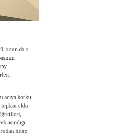
sü, onun da o
asının
aray
rleri
bu acıya korku
 tepkisi oldu
ğretileri,
rek aşındığı
ğrudan hitap