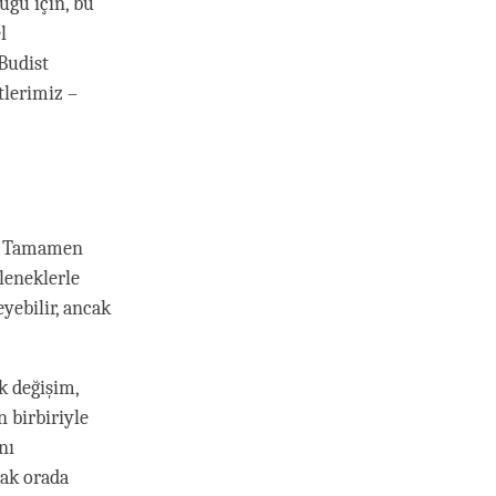
uğu için, bu
l
 Budist
tlerimiz –
r. Tamamen
leneklerle
yebilir, ancak
k değişim,
n birbiriyle
nı
cak orada