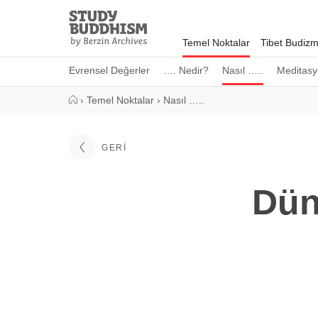
Close
Study
Buddhism
Temel Noktalar
Tibet Budizm
Home
Evrensel Değerler
…. Nedir?
Nasıl …..
Meditasy
›
Temel Noktalar
›
Nasıl …..
GERI
Dün