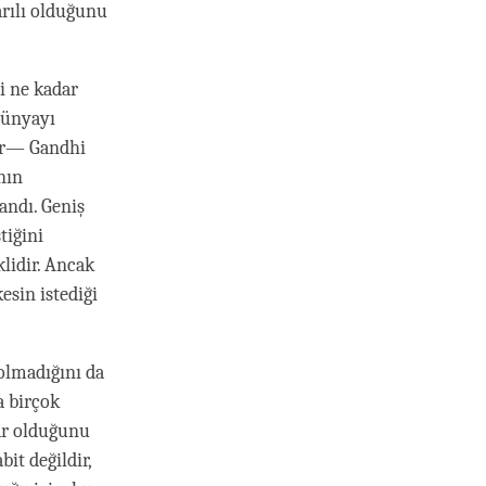
arılı olduğunu
i ne kadar
 dünyayı
ler— Gandhi
nın
andı. Geniş
tiğini
klidir. Ancak
esin istediği
 olmadığını da
a birçok
var olduğunu
it değildir,