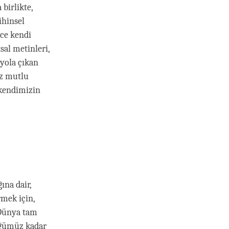
birlikte,
ihinsel
ece kendi
sal metinleri,
yola çıkan
iz mutlu
 kendimizin
ına dair,
rmek için,
“Dünya tam
üğümüz kadar