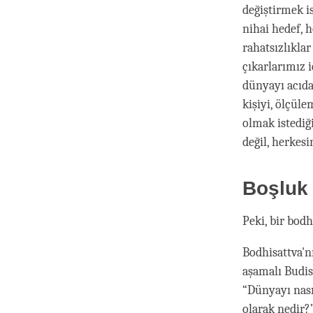
değiştirmek i
nihai hedef, h
rahatsızlıklar
çıkarlarımız i
dünyayı acıda
kişiyi, ölçül
olmak istediğ
değil, herkesi
Boşluk 
Peki, bir bodh
Bodhisattva'n
aşamalı Budist
“Dünyayı nas
olarak nedir?