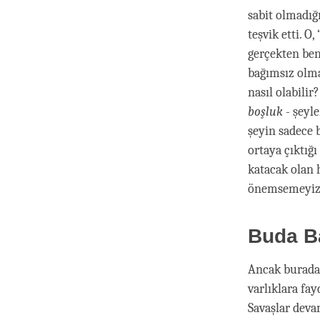
sabit olmadığ
teşvik etti. O
gerçekten benl
bağımsız olma
nasıl olabilir
boşluk
- şeyle
şeyin sadece 
ortaya çıktığı
katacak olan 
önemsemeyiz
Buda Ba
Ancak burada 
varlıklara fay
Savaşlar deva