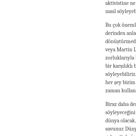
aktivistine n
nasıl söyleyeb
Bu çok önemli
derinden anlad
dönüştürmedi 
veya Martin L
zorluklarıyla
bir karşılıklı
söyleyebiliriz
her şey bizim
zaman kullana
Biraz daha de
söyleyeceğini
dünya olacak.
savunur. Düny