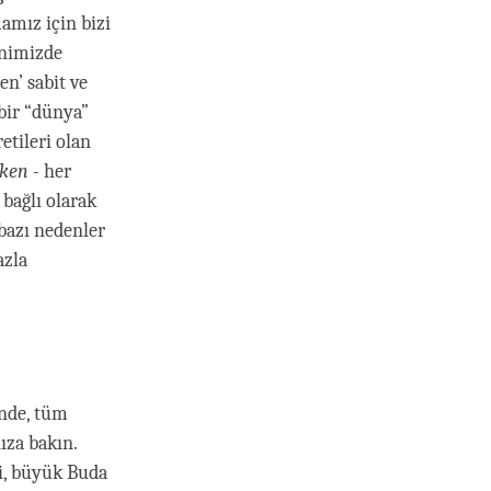
amız için bizi
hnimizde
en’ sabit ve
 bir “dünya”
etileri olan
öken
- her
 bağlı olarak
 bazı nedenler
azla
inde, tüm
ıza bakın.
ki, büyük Buda