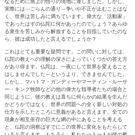
なるために無上の悟りの境地に達しました。しかし、
実際には―ごらんの通り―争いや不正が止むことはな
く、世界は苦しみに満ちています。偉大な「活動家」
であったはずの仏陀に何があったのでしょう？あらゆ
る衆生を苦しみから解放することを目指していたのな
ら、彼は成功したと言えるでしょうか？
これはとても重要な疑問です。この問いに対しては、
仏陀の教えへの理解の深さによっていくつかの答え方
があり得ます。仏陀は、一夜にして世界を変えること
はしませんでした―というより、できませんでした。
しかし、マハトマ・ガンディーやマーティン・ルーサ
ー・キング牧師などの他の偉大な指導者たちの場合と
同じように、彼の教えは直ちに何らかの結果を生んだ
かどうかではなく、世界の問題への全く新しい対処の
仕方を示したところに意義があると言えます。全ての
現象が相互依存の巨大な網の中にあることを考える
と、仏陀の洞察はすでにこの世界に変化をもたらして
いると言えます。もちろん、私たち一人一人が彼の教