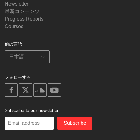
Newsletter
最新コンテンツ
Progress Reports
Courses
他の言語
フォローする
on
on
on
on
facebook
X
soundcloud
youtube
Subscribe to our newsletter
Enter
Subscribe
your
email