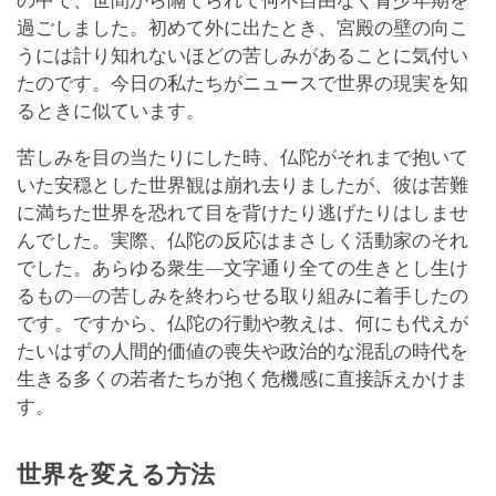
の中で、世間から隔てられて何不自由なく青少年期を
過ごしました。初めて外に出たとき、宮殿の壁の向こ
うには計り知れないほどの苦しみがあることに気付い
たのです。今日の私たちがニュースで世界の現実を知
るときに似ています。
苦しみを目の当たりにした時、仏陀がそれまで抱いて
いた安穏とした世界観は崩れ去りましたが、彼は苦難
に満ちた世界を恐れて目を背けたり逃げたりはしませ
んでした。実際、仏陀の反応はまさしく活動家のそれ
でした。あらゆる衆生―文字通り全ての生きとし生け
るもの―の苦しみを終わらせる取り組みに着手したの
です。ですから、仏陀の行動や教えは、何にも代えが
たいはずの人間的価値の喪失や政治的な混乱の時代を
生きる多くの若者たちが抱く危機感に直接訴えかけま
す。
世界を変える方法