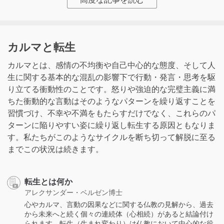
カルマと転生
カルマとは、感情の不均衡や自己中心的な態度、そして人
生に関する基本的な混乱の影響下で行動・発言・思考を駆
り立てる衝動性のことです。怒りや強迫的な完璧主義に満
ちた衝動的な言動はそのようなパターンを繰り返すことを
習慣づけ、不幸や不満をもたらすだけでなく、これらのパ
ターンに陥りやすい姿に繰り返し転生する原因ともなりま
す。私たちがこのようなサイクルを断ち切って解脱に至る
までこの状況は続きます。
転生とは何か
アレクサンダー・ベルゼン博士
心やカルマ、言動の因果などに関する仏教の見解から、過去
から未来へと続く個々の連続体（心相続）があると結論付け
られます。転生（生まれ変わり）は仏教において中心的な役