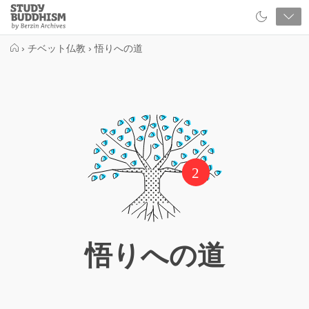
Close
Study
Buddhism
Home
›
チベット仏教
›
悟りへの道
2
悟りへの道