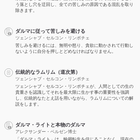
う落とし穴を迂回し、全ての苦しみの原因である混乱を取り
除きます。
ダルマに従って苦しみを避ける
ツェンシャブ・セルコン・リンポチェ
苦しみを避けるには、無明や怒り、貪欲に動かされて行動し
ないように自分を押しとどめなければなりません。
伝統的なラムリム（道次第）
ツェンシャブ・セルコン・リンポチェ
ツェンシャブ・セルコン・リンポチェが、人間としての生の
貴重さを認識してそれを最大限に生かす事の重要性を強調
し、伝統的なたとえ話を用いながら、ラムリムについての解
説をします。
ダルマ・ライトと本物のダルマ
アレクサンダー・ベルゼン博士
「ダルマ・ライト」は、輪廻転生を信じることなく、現在の