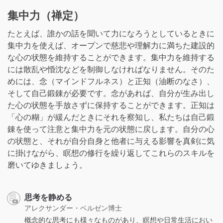
集中力（禅定）
たとえば、誰かの話を聞いて力になろうとしているときに
集中力を使えば、オープンで慈悲や理解力に満ちた建設的
な心の状態を維持することができます。集中力を維持する
には散乱や惛沈などを制御しなければなりません。そのた
めには、念（マインドフルネス）と正知（油断のなさ）、
そして自己鍛錬が必要です。念があれば、自分が生み出し
た心の状態を手放さずに保持することができます。正知は
「心の糊」が緩んだときにそれを察知し、私たちは自己鍛
錬を使って注意と集中力を元の状態に戻します。自分の心
の状態と、それが自分自身と他者に与える影響を真剣に気
に掛けながら、瞑想の修行を繰り返してこれらのスキルを
磨いてゆきましょう。
思考を静める
アレクサンダー・ベルゼン博士
概念的な思考にも様々なものがあり、瞑想や日常生活におい