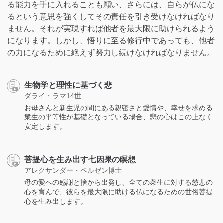
る能力を手に入れることも願い、さらには、自らが仏にな
るという意思を強くしてその責任を引き受けなければなり
ません。それが実現すれば他者を最大限に助けられるよう
になります。しかし、悟りに至る修行中であっても、他者
の力になるために絶えず努力し続けなければなりません。
生物学と理性に基づく悲
ダライ・ラマ14世
お母さんと新生児の間にある親密さと愛情や、幸せを求める
衆生の平等性が基礎となっている場合、悲の心はこの上なく
安定します。
菩提心を生み出す七因果の瞑想
アレクサンダー・ベルゼン博士
母の愛への感謝と捨から出発し、全ての衆生に対する慈悲の
心を育んで、彼らを最大限に助ける仏になるための世俗菩提
心を生み出します。