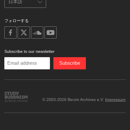
フォローする
on
on
on
on
facebook
X
soundcloud
youtube
Subscribe to our newsletter
Enter
Subscribe
your
email
Study
© 2003-2026 Berzin Archives e.V.
Impressum
Buddhism
Home