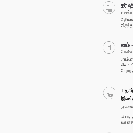
தர்மத
சென்சா
அறியாம
இருந்த
லாம் 
சென்சா
பாரம்ப
விளக்க
போற்று
யதார
இலக்
முனைவர
பௌத்த 
வசனத்த