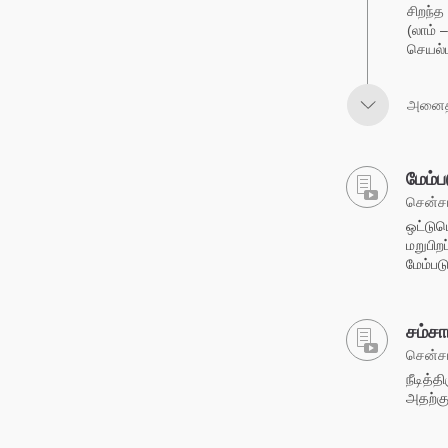
சிறந்த
(லாம் 
செயல்ப
அனைத்
மேம்ப
சென்சா
ஒட்டும
மறுபி
மேம்பட
சம்சா
சென்சா
நீடித்
அதற்கு