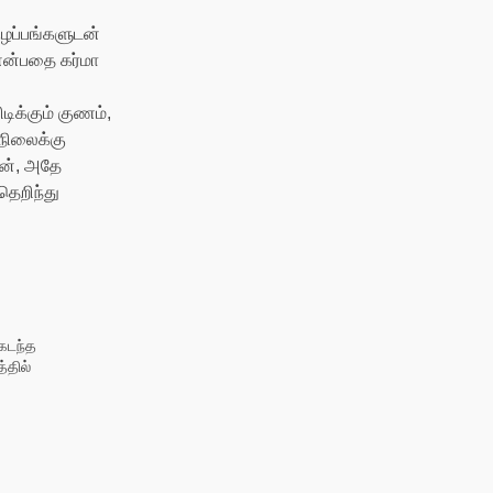
ுழப்பங்களுடன்
 என்பதை கர்மா
ிக்கும் குணம்,
நிலைக்கு
டன், அதே
ெறிந்து
கடந்த
்தில்