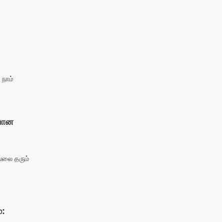
நாம்
யான
ல்லை தரும்
ை: