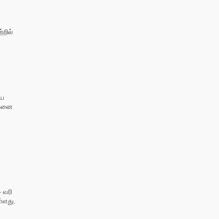
றில்
யை
அதனை
 வரி
்ளது.