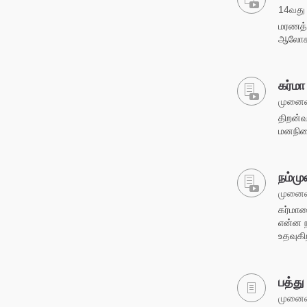
14வது 
மரணத்த
ஆலோ
கர்மா
முனைவர
திறன்வ
மனநில
நம்ம
முனைவர
கர்மாவ
என்ன ந
உதவுகி
பத்த
முனைவர