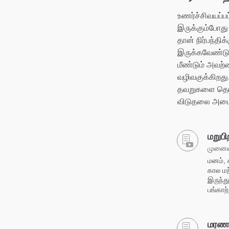
உணர்ச்சிவயப்ப
இருக்கும்போது
தான் நிர்பந்தி
இருக்கவேண்டும
மீண்டும் அவற்
வழிவகுக்கிறத
தவறுகளை தொடர
விடுதலை அடைவ
மறுபி
முனைவர
மனம், 
கால மற
இருந்த
பங்காற்
மரணம்