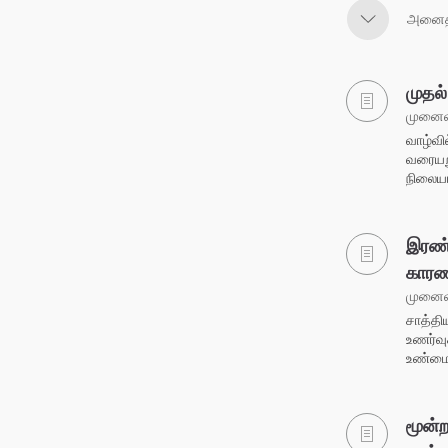
அனைத்
முதல
முனைவர
வாழ்வி
வரையறு
நிலையா
இரண்
காரண
முனைவர
சாத்தி
உணர்வு
உண்மை
மூன்