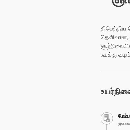
திபெத்திய ப
தெளிவான, க
சூழ்நிலையில
நமக்கு வழங்
உயர்நி
மேம்
முனைவர