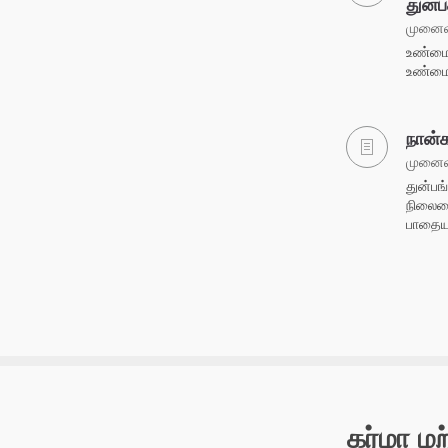
துன்
முனைவர
உண்மை
உண்மைய
நான்
முனைவர
துன்ப
நிலைய
பாதையா
கர்மா மற்