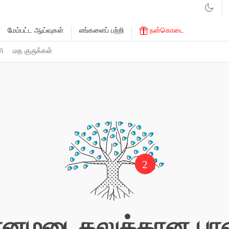
மேம்பட்ட ஆய்வுகள்
எங்களைப் பற்றி
நன்கொடை
சி
மத குருக்கள்
2
னமடைதலுக்கான ப