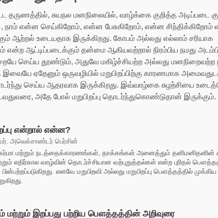
ட்ட தருணத்தில், சுயநல மனநிலையில், வாழ்க்கை குறித்த அடிப்படை க
 , நாம் என்ன செய்கிறோம், என்ன பேசுகிறோம், என்ன சிந்திக்கிறோம்
க்கும் ஆற்றல் உடையதாக இருக்கிறது. கோபம் அல்லது எல்லாம் சரியாக
் என்ற ஆட்டிப்படைக்கும் தன்மை ஆகியவற்றால் நிரம்பிய நமது அடம்பிட
றையே செய்ய தூண்டும், அதுவே மகிழ்ச்சியற்ற அல்லது மனநிறைவற்ற 
ு. இவையே ஏதேனும் ஒருவழியில் மறுபிறப்பிற்கு காரணமாக அமைவது
்ந்து செய்ய ஆதரவாக இருக்கிறது. இவ்வாழ்கை சுழற்சியை உடைத்த
துவரை, அதே போல் மறுபிறப்பு தொடர்ந்துகொண்டுதான் இருக்கும்.
றப்பு என்றால் என்ன?
். அலெக்சாண்டர் பெர்சின்
கர்மா மற்றும் நடத்தைக்காரணங்கள், தாக்கங்கள் அனைத்தும் தனிமனிதனின் 
்றும் எதிர்கால வாழ்வின் தொடர்ச்சியான வற்புறுத்தல்கள் என்ற புரிதல் பௌத்தத
ு பின்பற்றப்படுகிறது. எனவே மறுபிறவி அல்லது மறுபிறப்பு பௌத்தத்தில் முக்கிய
றுகிறது.
 மற்றும் இறப்பது பற்றிய பௌத்தத்தின் அறிவுரை