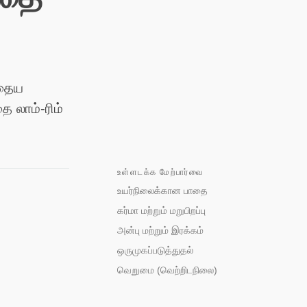
்
ோதைய
ை லாம்-ரிம்
உள்ளடக்க மேற்பார்வை
உயர்நிலைக்கான பாதை
கர்மா மற்றும் மறுபிறப்பு
அன்பு மற்றும் இரக்கம்
ஒருமுகப்படுத்துதல்
வெறுமை (வெற்றிடநிலை)