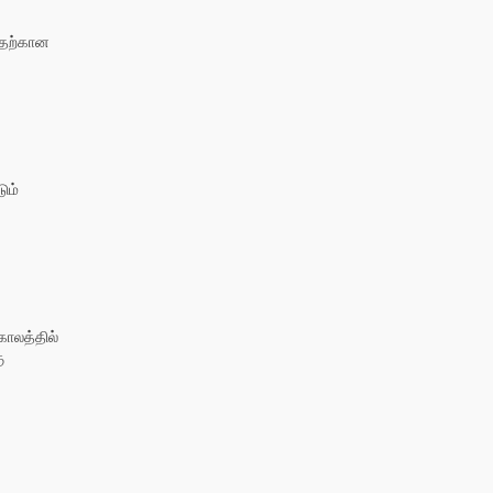
வதற்கான
ும்
காலத்தில்
ு