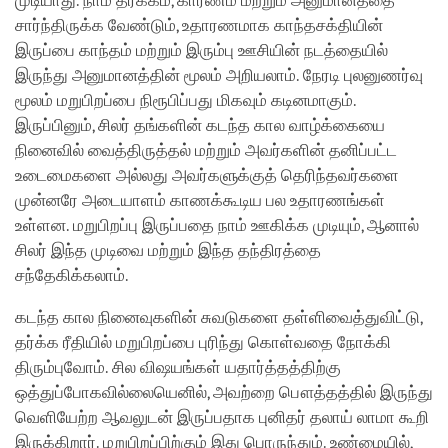
முடியாது. நாம் தர்க்கம், காரணம் மற்றும் அனுமானத்தை
சார்ந்திருக்க வேண்டும், உதாரணமாக காந்தசக்தியின்
இருப்பை காந்தம் மற்றும் இரும்பு ஊசியின் நடத்தையில்
இருந்து அனுமானத்தின் மூலம் அறியலாம். நேரடி புலனுணர்வு
மூலம் மறுபிறப்பை நிரூபிப்பது மிகவும் கடினமாகும்.
இருப்பினும், சிலர் தங்களின் கடந்த கால வாழ்க்கையை
நினைவில் வைத்திருத்தல் மற்றும் அவர்களின் தனிப்பட்ட
உடைமைகளை அல்லது அவர்களுக்குத் தெரிந்தவர்களை
முன்னரே அடையாளம் காணக்கூடிய பல உதாரணங்கள்
உள்ளன. மறுபிறப்பு இருப்பதை நாம் ஊகிக்க முடியும், ஆனால்
சிலர் இந்த முடிவை மற்றும் இந்த தந்திரத்தை
சந்தேகிக்கலாம்.
கடந்த கால நினைவுகளின் சுவடுகளை தள்ளிவைத்துவிட்டு,
தர்க்க ரீதியில் மறுபிறப்பை புரிந்து கொள்வதை நோக்கி
திரும்புவோம். சில விஷயங்கள் யதார்த்தத்திற்கு
ஒத்துப்போகவில்லையெனில், அவற்றை பௌத்தத்தில் இருந்து
வெளியேற்ற ஆவலுடன் இருப்பதாக புனிதர் தலாய் லாமா கூறி
இருக்கிறார். மறுபிறப்பிற்கும் இது பொருந்தும். உண்மையில்,