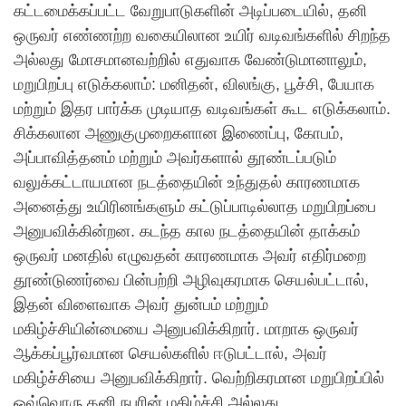
கட்டமைக்கப்பட்ட வேறுபாடுகளின் அடிப்படையில், தனி
ஒருவர் எண்ணற்ற வகையிலான உயிர் வடிவங்களில் சிறந்த
அல்லது மோசமானவற்றில் எதுவாக வேண்டுமானாலும்,
மறுபிறப்பு எடுக்கலாம்: மனிதன், விலங்கு, பூச்சி, பேயாக
மற்றும் இதர பார்க்க முடியாத வடிவங்கள் கூட எடுக்கலாம்.
சிக்கலான அணுகுமுறைகளான இணைப்பு, கோபம்,
அப்பாவித்தனம் மற்றும் அவர்களால் தூண்டப்படும்
வலுக்கட்டாயமான நடத்தையின் உந்துதல் காரணமாக
அனைத்து உயிரினங்களும் கட்டுப்பாடில்லாத மறுபிறப்பை
அனுபவிக்கின்றன. கடந்த கால நடத்தையின் தாக்கம்
ஒருவர் மனதில் எழுவதன் காரணமாக அவர் எதிர்மறை
தூண்டுணர்வை பின்பற்றி அழிவுகரமாக செயல்பட்டால்,
இதன் விளைவாக அவர் துன்பம் மற்றும்
மகிழ்ச்சியின்மையை அனுபவிக்கிறார். மாறாக ஒருவர்
ஆக்கப்பூர்வமான செயல்களில் ஈடுபட்டால், அவர்
மகிழ்ச்சியை அனுபவிக்கிறார். வெற்றிகரமான மறுபிறப்பில்
ஒவ்வொரு தனி நபரின் மகிழ்ச்சி அல்லது