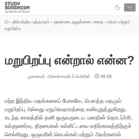
Close
Study
Buddhism
Home
›
திபெத்திய புத்தமதம்
›
ஞானமடைதலுக்கான பாதை
›
கர்மா மற்றும்
மறுபிறப்பு
மறுபிறப்பு என்றால் என்ன?
முனைவர். அலெக்சாண்டர் பெர்சின்
08:58
மற்ற இந்திய மதங்களைப் போலவே, பௌத்த மதமும்
மறுபிறப்பு அல்லது மறுஅவதாரத்தை வலியுறுத்துகிறது.
கடந்த காலத்தில் தனி ஒருவருடைய மனதின் தொடர்ச்சி,
உள்ளுணர்வு, திறமைகள் உள்ளிட்டவை எதிர்காலத்திற்குச்
செல்கிறது. ஒருவரின் செயல்கள் மற்றும் அவர்களால்