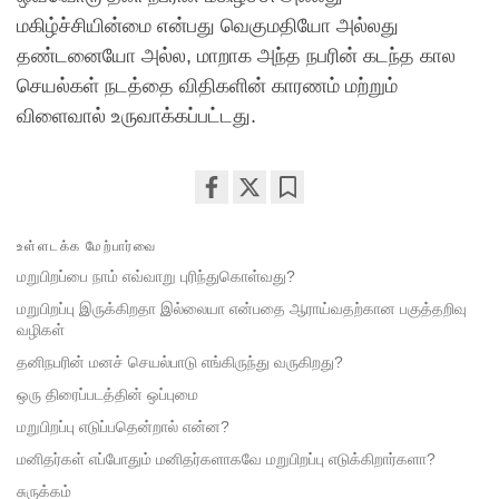
மகிழ்ச்சியின்மை என்பது வெகுமதியோ அல்லது
தண்டனையோ அல்ல, மாறாக அந்த நபரின் கடந்த கால
செயல்கள் நடத்தை விதிகளின் காரணம் மற்றும்
விளைவால் உருவாக்கப்பட்டது.
Share
Bookmark
on
உள்ளடக்க மேற்பார்வை
facebook
மறுபிறப்பை நாம் எவ்வாறு புரிந்துகொள்வது?
மறுபிறப்பு இருக்கிறதா இல்லையா என்பதை ஆராய்வதற்கான பகுத்தறிவு
வழிகள்
தனிநபரின் மனச் செயல்பாடு எங்கிருந்து வருகிறது?
ஒரு திரைப்படத்தின் ஒப்புமை
மறுபிறப்பு எடுப்பதென்றால் என்ன?
மனிதர்கள் எப்போதும் மனிதர்களாகவே மறுபிறப்பு எடுக்கிறார்களா?
சுருக்கம்