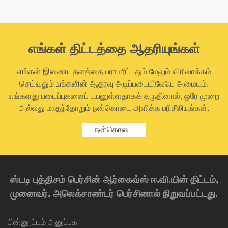
எங்கள் திட்டத்தை ஆதரியுங்கள்
எங்கள் இணையதளத்தை பராமரிப்பதும் மேலும் விரிவாக்கம்
செய்வதும் உங்களின் ஆதரவு அடிப்படையிலேயே அமையும்.
எங்களது படைப்புகளைப் பயனுள்ளதாகக் கருதினால், ஒரே முறை
அல்லது மாதந்தோறும் நன்கொடை அளிக்க பரிசீலியுங்கள்.
நன்கொடை
ஸ்டடி புத்திசம் பெர்சின் ஆர்கைவ்ஸ் ஈ.வி.யின் திட்டம்,
முனைவர். அலெக்சாண்டர் பெர்சினால் நிறுவப்பட்டது.
பின்னூட்டம் அனுப்புக