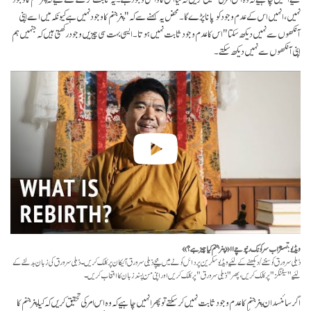
نہیں، انہیں اس کے عدم وجود کو پانا پڑے گا۔ محض یہ کہنے سے کہ "پنر جنم کا وجود نہیں ہے کیونکہ میں اسے اپنی
آنکھوں سے نہیں دیکھ سکتا" اس کا عدم وجود ثابت نہیں ہوتا۔ ایسی بہت سی چیزیں وجود رکھتی ہیں کہ جنہیں ہم
اپنی آنکھوں سے نہیں دیکھ سکتے۔
ویڈیو: تسنژاب سرکونگ رنپوچے ۱۱ ـ «پنر جنم کیا چیز ہے؟»
ذیلی سرورق کو سننے/دیکھنے کے لئیے ویڈیو سکرین پر دائں کونے میں نیچے ذیلی سرورق آئیکان پر کلک کریں۔ ذیلی سرورق کی زبان بدلنے کے
لئیے "سیٹنگز" پر کلک کریں، پھر "ذیلی سرورق" پر کلک کریں اور اپنی من پسند زبان کا انتخاب کریں۔
اگر سائنسدان پنر جنم کا عدم وجود ثابت نہیں کر سکتے تو پھر انہیں چاہیے کہ وہ اس امر کی تحقیق کریں کہ کیا پنر جنم کا