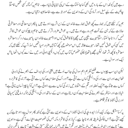
رہے ہیں کیونکہ اس کے بارہ میں بھی کہا جا سکتا ہے کے اس کی جینیاتی بنیاد ہے۔ تاہم یہ کہنا کہ کسی شخص کا مثلاً
چاکلیٹ کے لیے میل اور آمادگی اس کے والدین کے مورثہ سے ہے، خاصا بعید از قیاس ہے۔
ہم یہ کہ سکتے ہیں کہ ہمارے کچھ شوق ہمارے خاندان کے زیر اثر پیدا ہوتے ہیں یا پھر ان معاشی اور معاشرتی
حالات کے کہ جن کے تحت ہم رہ رہے ہوتے ہیں۔ یہ عوامل ضرور اثر کرتے ہیں تاہم ہر چیز کو ان عوامل کا اثر
نہیں گردانا جا سکتا۔ مثلاً میرے بچپن میں مجھے یوگا کا شوق کیوں ہوا؟ میرے خاندان یا میرے ارد گرد معاشرہ
میں کسی کو یہ شوق نہیں تھا۔ میرے علاقہ میں اس موضوع پر کچھ کتابیں ضرور مہیا تھیں لہذا آپ کہ سکتے ہیں کہ
معاشرہ کا کچھ اثر تھا، لیکن مجھے ہاتھا یوگا کی مخصوص کتاب میں کیوں دلچسپی ہوئی اور میں نے اسے کیوں اٹھایا؟ یہ
ایک اور سوال ہے۔
لیکن ان سب چیزوں سے قطع نظر ہم اہم سوال کی جانب لوٹتے ہیں یعنی ادراکی اہداف کے ابھرنے کی ذہنی
فعالیت اور ان سے ادراکی وابستگی کہاں سے آتی ہے؟ ادراک کی صلاحیت کہاں سے آتی ہے؟ زندگی کا شرارہ
کہاں سے جلتا ہے؟ایک نطفہ اور تخم کے اختلاط میں زندگی کہاں سے پیدا ہوتی ہے؟ اس کو کیا چیز انسان بناتی ہے؟
خیالات اور مناظر کے ابھرنے کی صلاحیت کون دیتا ہے اور ان کے ساتھ ادراکی وابستگی کی جو کہ دماغ کی کیمیائی
اور برقی نشاط کا تجربیپہلو ہے۔
یہ کہنا مشکل ہے کہ ایک نو زائیدہ بچہ کی ذہنی نشاط اس کے والدین سے آتی ہے کیونکہ پھر سوال پیدا ہوتا ہے کہ یہ
کیسے آتی ہے؟ اس کا کوئی طریقہ کار ہونا چاہیے۔ کیا زندگی کا شرارہ کہ جس کی خصوصیت اشیا سے آگہی ہے، والدین
سے آتا ہے اور اسی طرح سے جس طرح نطفہ اور تخم آتے ہیں؟ کیا یہ جماع کی مستی کے وقت آتا ہے یا تخم ریزی