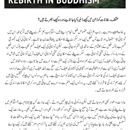
مختلف رجحانات کو ذہن میں کیسے ذخیرہ کیا جاتا ہے اور وہ کیسے ابھرتے ہیں؟
یہ خاصا پیچیدہ امر ہے۔ جب ہم ایک مخصوص فعل انجام دیتے ہیں، مثلاً جب ہم سگرٹ پیتے ہیں تو کیونکہ اس میں
توانائی کا استمعال ہوتا ہے تو یہ فعل ایک اور سگرٹ پینے کا امکان یا طاقت بن جاتا ہے۔ توانائی کی ایک مجموعی
قسم ہے جو کہ فعل کے اختتام کے ساتھ ہی ختم ہو جاتی ہے۔ لیکن توانائی کی ایک لطیف قسم بھی ہے جو کہ اس فعل
کے دوبارہ کرنے کی مخفی توانائی ہے۔ سگرٹ پینے کے امکان کی مخفی توانائی اس لطیف ترین توانائی میں شامل ہو
جاتی ہے جو کہ لطیف ترین ذہن کے ہمراہ ہوتی ہے جو کہ ایک جنم سے دوسرے میں جاتا ہے۔ سادہ الفاظ میں
لطیف ترین ذہن سے مراد شفافیت اور آگاہی کی نشاط کی لطیف ترین سطح ہے جبکہ لطیف ترین توانائی سے مراد وہ
بہت ہی لطیف زندگی کا سہارا توانائی ہے جو کہ اس نشاط کوسہارا دیتی ہے۔ باہم، یہ دونوں اس چیز کو تشکیل دیتی ہیں
کہ جسے ہم 'زندگی کا شرارہ' کہتے ہیں۔ یہ دونوں ایک جنم سے دوسرے میں جاتی ہیں اور کرمی امکانات زندگی کے
شرارہ کے ہمراہ جاتے ہیں۔
عادات و اطوار بھی ہمراہ جاتے ہیں لیکن وہ کوئی مادی چیز نہیں ہوتے۔ ایک عادت کس چیز کا نام ہے؟ مثلاً ہم میں
چائے پینے کی عادت ہے، ہم نے آج صبح چائے پی تھی اور گزشتہ روز بھی اور اس سے قبل بھی۔ یہ عادت ایک
مادی چائے کی پیالی کا نام نہیں ہے، یہ ہمارا ذہن نہیں جو کہہ رہا ہو "چائے پیو" بلکہ یہ ایک مشابہ واقعات کا
تسلسل ہے یعنی بار بار چائے پینا۔ اس تسلسل کی بنیاد پر ہم یہ کہ سکتے ہیں یا 'الزام دھر' سکتے ہیں کہ ایک چائے