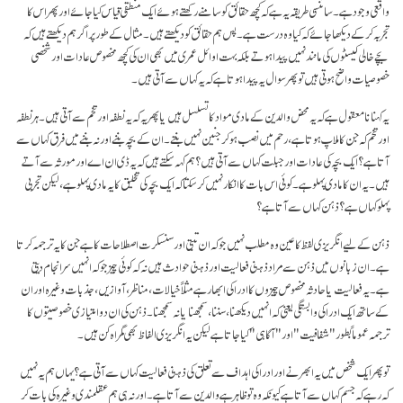
واقعی وجود ہے۔ سائنسی طریقہ یہ ہے کہ کچھ حقائق کو سامنے رکھتے ہوئے ایک منطقی قیاس کیا جائے اور پھر اس کا
تجربہ کر کے دیکھا جائے کہ کیا وہ درست ہے۔ پس ہم حقائق کو دیکھتے ہیں۔ مثال کے طور پر اگر ہم دیکھتے ہیں کہ
بچے خالی کیسٹوں کی مانند نہیں پیدا ہوتے بلکہ بہت اوائل عمری میں بھی ان کی کچھ مخصوص عادات اور شخصی
خصوصیات واضح ہوتی ہیں تو پھر سوال یہ پیدا ہوتا ہے کہ یہ کہاں سے آتی ہیں۔
یہ کہنا نامعقول ہے کہ یہ محض والدین کے مادی مواد کا تسلسل ہیں یا پھر یہ کہ یہ نطفہ اور تخم سے آتی ہیں۔ ہر نطفہ
اور تخم کہ جن کا ملاپ ہوتا ہے، رحم میں نصب ہو کر جنین نہیں بنتے۔ ان کے بچہ بننے اور نہ بننے میں فرق کہاں سے
آتا ہے؟ ایک بچہ کی عادات اور جبلت کہاں سے آتی ہیں؟ ہم کہہ سکتے ہیں کہ یہ ڈی ان اے اور مورثہ سے آتے
ہیں۔ یہ ان کا مادی پہلو ہے۔ کوئی اس بات کا انکار نہیں کر سکتا کہ ایک بچہ کی تخلیق کا یہ مادی پہلو ہے، لیکن تجربی
پہلو کہاں ہے؟ ذہن کہاں سے آتا ہے؟
ذہن کے لیے انگریزی لفظ کا عین وہ مطلب نہیں جو کہ ان تبتی اور سنسکرت اصطلاحات کا ہے جن کا یہ ترجمہ کرتا
ہے۔ ان زبانوں میں ذہن سے مراد ذہنی فعالیت اور ذہنی حوادث ہیں نہ کہ کوئی چیز جو کہ انہیں سر انجام دیتی
ہے۔ یہ فعالیت یا حادثہ مخصوص چیزوں کا ادراکی ابھار ہے مثلاً خیالات، مناظر، آوازیں، جذبات وغیرہ اور ان
کے ساتھ ایک ادراکی وابستگی یعنی کہ انہیں دیکھنا، سننا، سمجھنا یا نہ سمجھنا۔ ذہن کی ان دو امتیازی خصوصیتوں کا
ترجمہ عموماً بطور "شفافیت" اور "آگاہی" کیا جاتا ہے لیکن یہ انگریزی الفاظ بھی گمراہ کن ہیں۔
تو پھر ایک شخص میں یہ ابھرنے اور ادراکی اہداف سے تعلق کی ذہنی فعالیت کہاں سے آتی ہے؟ یہاں ہم یہ نہیں
کہ رہے کہ جسم کہاں سے آتا ہے کیونکہ وہ تو ظاہر ہے والدین سے آتا ہے۔ اور نہ ہی ہم عقلمندی وغیرہ کی بات کر