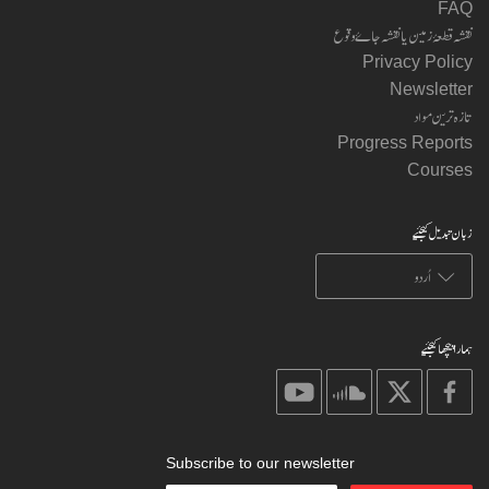
FAQ
نقشہ قطعۂ زمین یا نقشہ جاۓ وقوع
Privacy Policy
Newsletter
تازہ ترین مواد
Progress Reports
Courses
زبان تبدیل کیجئیے
ہمارا پیچھا کیجئیے
on
on
on
on
youtube
soundcloud
X
facebook
Subscribe to our newsletter