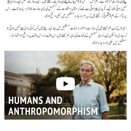
پینے کی عادت موجود ہے۔ ہم اس تسلسل کا نام چائے پینے کی عادت رکھتے ہیں۔ ایک عادت محض ایک مادی چیز
نہیں ہوتی بلکہ ایک تجریدی چیز ہوتی ہے جسے کہ مشابہ واقعات کے تسلسل کی بنا پر عادت کا نام دیا جاتا ہے۔ اس
پر بنا کر کے ہم پیشگوئی کر سکتے ہیں کہ یہ امر دوبارہ مستقبل میں بھی واقع ہو گا۔
اسی طرح جب ہم کہتے ہیں کہ عادات و اطوار و جبلت مستقبل میں جاری رہتے ہیں تو یہ کوئی مادی چیز نہیں ہوتی جو
کہ جاری ہو لیکن ایک ذہنی تسلسل کے لمحات کی بنا پر ہم کہتے ہیں اس وقت اور اُس وقت یہ واقع ہوا تھا لہذا
مستقبل میں بھی ہو دوبارہ ہو گا۔