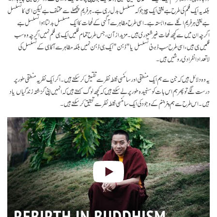
بلکہ یہ ایک فلم کی طرح ہے یعنی ایک چیز جو کہ مسلسل بدل رہی ہے۔ ہر فریم پچھلے سے مختلف ہے لیکن اسی کا تسلسل
ہے یعنی ہر فریم اگلے سے وابستہ ہے۔ اسی طرح مظاہر سے آگہی کے لمحات کا ایک مسلسل بدلتا ہوا تسلسل ہے
اگرچہ ان میں سے کچھ لمحات غیر شعوری ہیں۔ مزید از آن، جس طرح تمام فلمیں ایک ہی فلم نہیں اگرچہ وہ سب
فلمیں ہی ہیں، اسی طرح سب ذہنی تسلسل یا "ذہن" ایک ہی ذہن نہیں بلکہ مظاہر سے آگاہی کے تسلسل کی
لاتعداد انفرادی روشیں ہیں۔
یہ وہ دلائل ہیں کہ جن سے ہم ایک منطقی اور سائنسی نقطہ نظر سے تفتیش کر سکتے ہیں۔ اگر ایک نظریہ منطقی طور پر
درست لگے تو پھر ہم اس بات کو سنجیدہ طور پر لے سکتے ہیں کہ کچھ لوگ کہتے ہیں کہ انہیں اپنی گزشتہ زندگیاں یاد
ہیں۔ اس طرح سے ہم پنر جنم کے وجود کی ایک سائنسی نقطہ نظر سے تحقیق کر سکتے ہیں۔