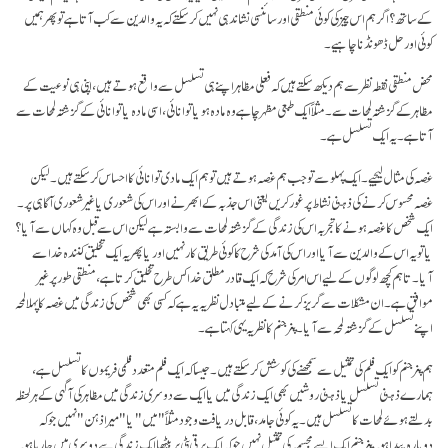
کے ساتھ؟ اگر ہم اس چیز کی کوئی منطقی اور سائنسی نشاندہی نہیں کر سکتے کہ یہ والدین سے کب آتا ہے تو پھر ہمیں
کوئی اور حل ڈھونڈنا چاہیے۔
محض منطقی نقطہ نظر سے ہم دیکھ سکتے ہیں کہ فعلی مظاہر اپنے ہی تسلسل سے واقع ہوتے ہیں، اپنی ہی نوعیت کے
مظاہر کے گزشتہ لمحات سے۔ مثلاً ایک طبعی مظہر چاہے وہ مادہ ہو یا توانائی، اسی مادہ یا توانائی کے گزشتہ لمحات سے
آتا ہے۔ یہ ایک تسلسل ہے۔
غصہ کی مثال لیجیے۔ ایک پہلو سے تو جب ہم غصہ ہوتے ہیں تو ہم ایک مادی توانائی کا احساس کر سکتے ہیں۔ لیکن
غصہ محسوس کرنے کی ذہنی نشاط پر غور کریں یعنی اس جذبہ کے ابھرنے اور اس کی شعوری یا غیر شعوری آگاہی پر۔
ایک شخص کا غصہ ہونے کا تجربہ اس کی زندگی کے گزشتہ لمحات سے وابستہ ہے لیکن اس سے قبل وہ کہاں سے آیا؟
یا تو یہ اس کے والدین سے آیا اور اس کی آمد کی شرح کا کوئی طریق کار نہیں اور یا پھر یہ ایک تخلیق کنندہ خدا سے
آیا۔ تاہم کچھ لوگوں کے لیے اس امر کی شرح کہ ایک قادر مطلق خدا کس طرح تخلیق کرتا ہے، منطقی طور پر غیر
موافق ہے۔ ان مشکلات سے گریز کرنے کے لیے متبادل نظریہ یہ ہے کہ کسی بھی شخص کی زندگی میں غصہ کا پہلا لمحہ
اپنے تسلسل کے گزشتہ لمحہ سے آیا۔پنر جنم کا نظریہ یہی کہتا ہے۔
ہم پنر جنم کو ایک فلم کی تمثیل سے سمجھنے کی کوشش کر سکتے ہیں۔ جیسا کہ ایک فلم متعدد فلمی فریموں کا تسلسل ہے،
ہمارے ذہنی تسلسل یا ذہنی روشیں بھی ایک زندگی میں یا ایک سے دوسری زندگی میں مظاہر کی آگہی کے ہر لحظہ
بدلتے ہوئے لمحات کا تسلسل ہیں۔ یہ کوئی جامد، قابل دریافت وجود مثلاً "میں" یا "میرا ذہن" نہیں جو کہ
دوبارہ پیدا ہو۔ پنر جنم ایک ایسے مجسمہ کی تمثیل نہیں جو کہ ایک برقی پٹی پر بیٹھا ایک زندگی سے دوسری میں جا رہا ہو۔