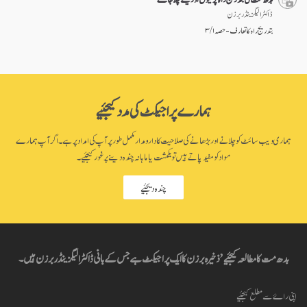
ڈاکٹر الیگزینڈر برزن
بتدریج راہ کا تعارف - حصہ ۱ / ۳
ہمارے پراجیکٹ کی مدد کیجئیے
ہماری ویب سائٹ کو چلانے اور بڑھانے کی صلاحیت کا دارومدار مکمل طور پر آپ کی امداد پر ہے۔ اگر آپ ہمارے
مواد کو مفید پاتے ہیں تو یکمشت یا ماہانہ چندہ دینے پر غور کیجئیے۔
چندہ دیجئیے
بدھ مت کا مطالعہ کیجئیے’ ذخیرہ برزن کا ایک پراجیکٹ ہے جس کے بانی ڈاکٹر الیگزینڈر برزن ہیں۔
اپنی راۓ سے مطلع کیجئیے