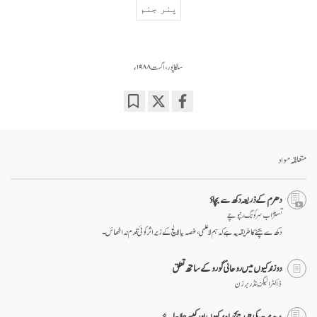
پنر جنم
سنگاپور، اگست ۱۹۸۸ء
Bookmark
Share
on
facebook
متعلقہ مواد
دھرم کے ذریعہ دکھ سے بچاؤ
تسنژاب سرکونگ رنپوچے
دکھ سے بچنے کا طریقہ یہ ہے کہ ہم لاعلمی، غصہ یا لالچ کے زیر اثر کوئی قدم نہ اٹھائں۔
دو زندگیوں میں روحانی گورو کے ساتھ تعلق
ڈاکٹر الیگزینڈر برزن
بدھ مت کی بتدریج راہ پر کیوں اور کیسے چلا جاۓ