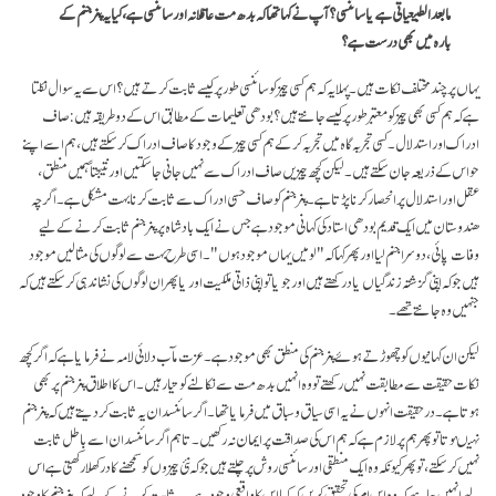
ما بعد الطبیعیاتی ہے یا سائنسی؟ آپ نے کہا تھا کہ بدھ مت عاقلانہ اور سائنسی ہے، کیا یہ پنر جنم کے
بارہ میں بھی درست ہے؟
یہاں پر چند مختلف نکات ہیں۔ پہلا یہ کہ ہم کسی چیز کو سائنسی طور پر کیسے ثابت کرتے ہیں؟ اس سے یہ سوال نکلتا
ہے کہ ہم کسی بھی چیز کو معتبر طور پر کیسے جانتے ہیں؟ بودھی تعلیمات کے مطابق اس کے دو طریقہ ہیں: صاف
ادراک اور استدلال۔ کسی تجربہ گاہ میں تجربہ کر کے ہم کسی چیز کے وجود کا صاف ادراک کر سکتے ہیں، ہم اسے اپنے
حواس کے ذریعہ جان سکتے ہیں۔ لیکن کچھ چیزیں صاف ادراک سے نہیں جانی جا سکتیں اور نتیجتاً ہمیں منطق،
عقل اور استدلال پر انحصار کرنا پڑتا ہے۔ پنر جنم کو صاف حسی ادراک سے ثابت کرنا بہت مشکل ہے۔ اگرچہ
ھندوستان میں ایک قدیم بودھی استاد کی کہانی موجود ہے جس نے ایک بادشاہ پر پنر جنم ثابت کرنے کے لیے
وفات پائی، دوسرا جنم لیا اور پھر کہا کہ "لو میں یہاں موجود ہوں"۔ اسی طرح بہت سے لوگوں کی مثالیں موجود
ہیں جو کہ اپنی گزشتہ زندگیاں یاد رکھتے ہیں اور جو یا تو اپنی ذاتی ملکیت اور یا پھر ان لوگوں کی نشاندہی کر سکتے ہیں کہ
جنہیں وہ جانتے تھے۔
لیکن ان کہانیوں کو چھوڑتے ہوئے پنر جنم کی منطق بھی موجود ہے۔ عزت مآب دلائی لامہ نے فرمایا ہے کہ اگر کچھ
نکات حقیقت سے مطابقت نہیں رکھتے تو وہ انہیں بدھ مت سے نکالنے کو تیار ہیں۔ اس کا اطلاق پنر جنم پر بھی
ہوتا ہے۔ در حقیقت انہوں نے یہ اسی سیاق و سباق میں فرمایا تھا۔ اگر سائنسدان یہ ثابت کر دیتے ہیں کہ پنر جنم
نہیںہوتا تو پھر ہم پر لازم ہے کہ ہم اس کی صداقت پر ایمان نہ رکھیں۔ تاہم اگر سائنسدان اسے باطل ثابت
نہیں کر سکتے، تو پھر کیونکہ وہ ایک منطقی اور سائنسی روش پر چلتے ہیں جو کہ نئی چیزوں کو سمجھنے کا در کھلا رکھتی ہے اس
لیے انہیں چاہیے کہ وہ اس امر کی تحقیق کریں کہ کیا اس کا واقعی وجود ہے۔ یہ ثابت کرنے کے لیے کہ پنر جنم کا وجود