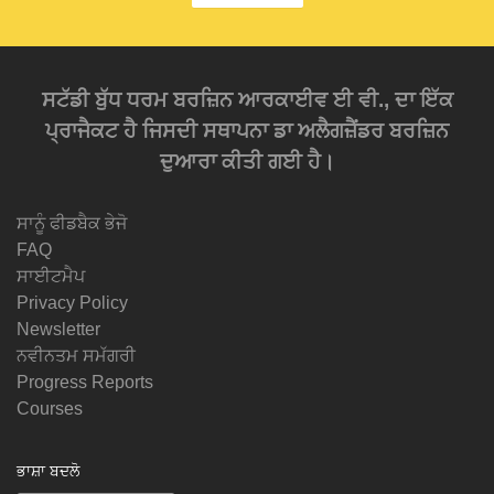
ਸਟੱਡੀ ਬੁੱਧ ਧਰਮ ਬਰਜ਼ਿਨ ਆਰਕਾਈਵ ਈ ਵੀ., ਦਾ ਇੱਕ
ਪ੍ਰਾਜੈਕਟ ਹੈ ਜਿਸਦੀ ਸਥਾਪਨਾ ਡਾ ਅਲੈਗਜ਼ੈਂਡਰ ਬਰਜ਼ਿਨ
ਦੁਆਰਾ ਕੀਤੀ ਗਈ ਹੈ।
ਸਾਨੂੰ ਫੀਡਬੈਕ ਭੇਜੋ
FAQ
ਸਾਈਟਮੈਪ
Privacy Policy
Newsletter
ਨਵੀਨਤਮ ਸਮੱਗਰੀ
Progress Reports
Courses
ਭਾਸ਼ਾ ਬਦਲੋ