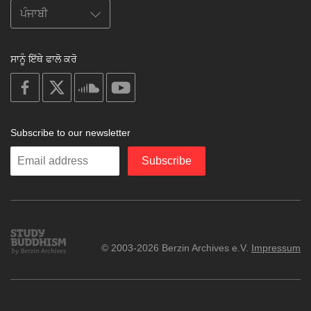
ਸਾਨੂੰ ਇੱਥੇ ਫਾਲੋ ਕਰੋ
on
on
on
on
facebook
X
soundcloud
youtube
Subscribe to our newsletter
Enter
Subscribe
your
email
Study
© 2003-2026 Berzin Archives e.V.
Impressum
Buddhism
Home