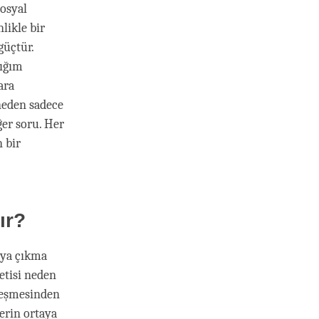
osyal
likle bir
güçtür.
dığım
ara
 neden sadece
ğer soru. Her
n bir
ır?
taya çıkma
etisi neden
rleşmesinden
erin ortaya