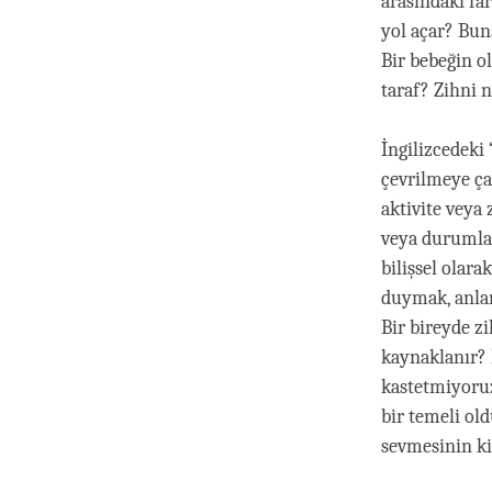
arasındaki far
yol açar? Bun
Bir bebeğin o
taraf? Zihni n
İngilizcedeki 
çevrilmeye çal
aktivite veya 
veya durumlar 
bilişsel olara
duymak, anla
Bir bireyde zi
kaynaklanır? 
kastetmiyoruz
bir temeli ol
sevmesinin ki