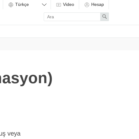
Video
Hesap
Enter
Search
search
term
nasyon)
ğuş veya