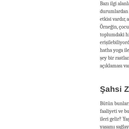
Bazı ilgi ala
durumlardan e
etkisi vardır
Örneğin, çocu
toplumdaki hi
erişilebiliyo
hatha yoga ile
şey bir rastl
açıklaması va
Şahsi Z
Bütün bunları
faaliyeti ve 
ileri gelir? 
yaşamı sağlay