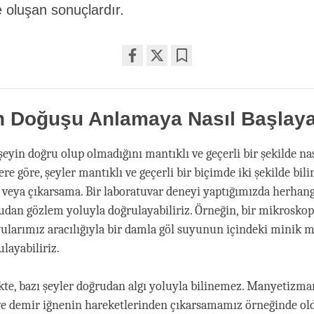
e oluşan sonuçlardır.
Share
Bookmark
on
facebook
 Doğuşu Anlamaya Nasıl Başlayab
eyin doğru olup olmadığını mantıklı ve geçerli bir şekilde nası
ere göre, şeyler mantıklı ve geçerli bir biçimde iki şekilde bilin
 veya çıkarsama. Bir laboratuvar deneyi yaptığımızda herhang
rudan gözlem yoluyla doğrulayabiliriz. Örneğin, bir mikrosko
larımız aracılığıyla bir damla göl suyunun içindeki minik m
ulayabiliriz.
kte, bazı şeyler doğrudan algı yoluyla bilinemez. Manyetizman
ve demir iğnenin hareketlerinden çıkarsamamız örneğinde old