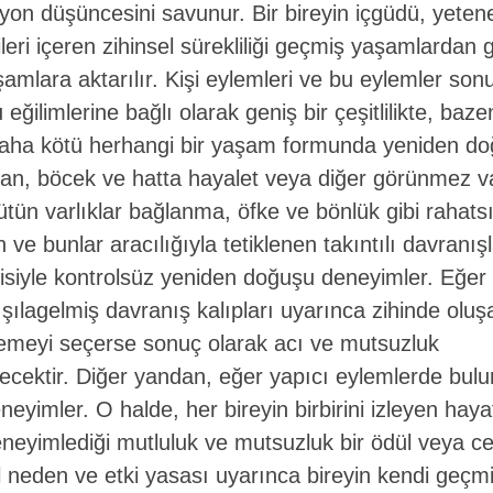
on düşüncesini savunur. Bir bireyin içgüdü, yeten
ileri içeren zihinsel sürekliliği geçmiş yaşamlardan 
amlara aktarılır. Kişi eylemleri ve bu eylemler so
eğilimlerine bağlı olarak geniş bir çeşitlilikte, baze
aha kötü herhangi bir yaşam formunda yeniden doğa
an, böcek ve hatta hayalet veya diğer görünmez va
Bütün varlıklar bağlanma, öfke ve bönlük gibi rahatsı
 ve bunlar aracılığıyla tetiklenen takıntılı davranış
tkisiyle kontrolsüz yeniden doğuşu deneyimler. Eğer 
şılagelmiş davranış kalıpları uyarınca zihinde olu
zlemeyi seçerse sonuç olarak acı ve mutsuzluk
cektir. Diğer yandan, eğer yapıcı eylemlerde bul
neyimler. O halde, her bireyin birbirini izleyen haya
eyimlediği mutluluk ve mutsuzluk bir ödül veya ce
 neden ve etki yasası uyarınca bireyin kendi geçm