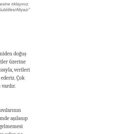
esine tıklayınız.
ubtitles/Altyazı”
eniden doğuş
riler üzerine
sıyla, verileri
 ederiz. Çok
 vardır.
ıvılarının
mde aşılanıp
a gelmemesi