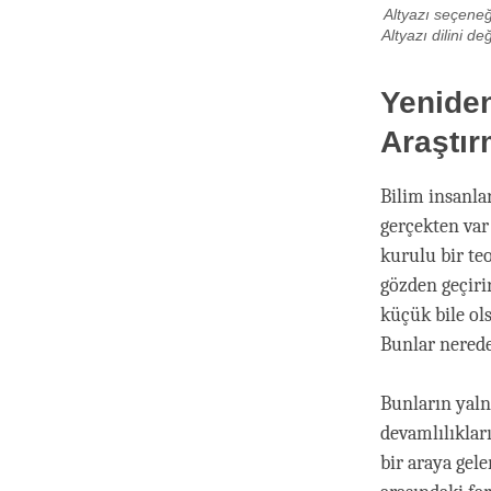
Altyazı seçeneği
Altyazı dilini d
Yenide
Araştır
Bilim insanl
gerçekten var 
kurulu bir teo
gözden geçirir
küçük bile ols
Bunlar nered
Bunların yaln
devamlılıklar
bir araya gel