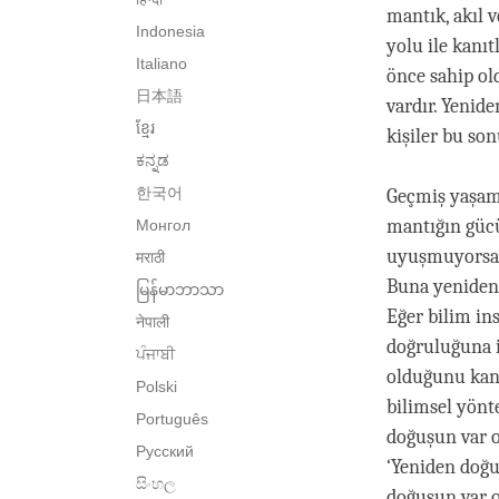
mantık, akıl 
Indonesia
yolu ile kanı
Italiano
önce sahip ol
日本語
vardır. Yenid
ខ្មែរ
kişiler bu so
ಕನ್ನಡ
한국어
Geçmiş yaşam 
mantığın gücü
Монгол
uyuşmuyorsa b
मराठी
Buna yeniden 
မြန်မာဘာသာ
Eğer bilim in
नेपाली
doğruluğuna 
ਪੰਜਾਬੀ
olduğunu kanı
Polski
bilimsel yönt
Português
doğuşun var o
Русский
‘Yeniden doğ
සිංහල
doğuşun var o