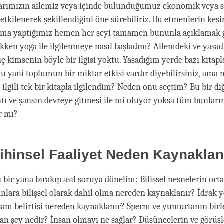
nlarımızın ailemiz veya içinde bulunduğumuz ekonomik veya s
tkilenerek şekillendiğini öne sürebiliriz. Bu etmenlerin kesin
, ama yaptığımız hemen her şeyi tamamen bununla açıklamak 
kken yoga ile ilgilenmeye nasıl başladım? Ailemdeki ve yaşa
ç kimsenin böyle bir ilgisi yoktu. Yaşadığım yerde bazı kitapl
rdu yani toplumun bir miktar etkisi vardır diyebilirsiniz, ama
 ilgili tek bir kitapla ilgilendim? Neden onu seçtim? Bu bir di
antı ve şansın devreye gitmesi ile mi oluyor yoksa tüm bunları
r mı?
ihinsel Faaliyet Neden Kaynaklan
 bir yana bırakıp asıl soruya dönelim: Bilişsel nesnelerin or
bunlara bilişsel olarak dahil olma nereden kaynaklanır? İdrak y
Yaşam belirtisi nereden kaynaklanır? Sperm ve yumurtanın bi
an şey nedir? İnsan olmayı ne sağlar? Düşüncelerin ve görüşl