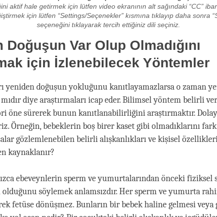
ni aktif hale getirmek için lütfen video ekranının alt sağındaki “CC” ibar
eğiştirmek için lütfen “Settings/Seçenekler” kısmına tıklayıp daha sonra “S
seçeneğini tıklayarak tercih ettiğiniz dili seçiniz.
n Doğuşun Var Olup Olmadığını
mak için İzlenebilecek Yöntemler
arı yeniden doğuşun yokluğunu kanıtlayamazlarsa o zaman y
mıdır diye araştırmaları icap eder. Bilimsel yöntem belirli ve
ri öne sürerek bunun kanıtlanabilirliğini araştırmaktır. Dolayı
iz. Örneğin, bebeklerin boş birer kaset gibi olmadıklarını fark
alar gözlemlenebilen belirli alışkanlıkları ve kişisel özellikleri
en kaynaklanır?
ızca ebeveynlerin sperm ve yumurtalarından önceki fiziksel s
ı olduğunu söylemek anlamsızdır. Her sperm ve yumurta rahi
erek fetüse dönüşmez. Bunların bir bebek haline gelmesi vey