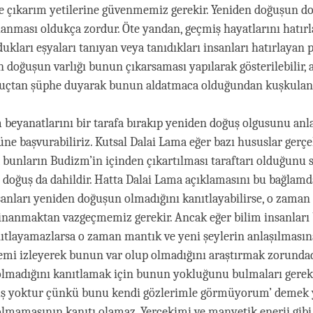
ve çıkarım yetilerine güvenmemiz gerekir. Yeniden doğuşun d
tlanması oldukça zordur. Öte yandan, geçmiş hayatlarını hatır
dukları eşyaları tanıyan veya tanıdıkları insanları hatırlayan
en doğuşun varlığı bunun çıkarsaması yapılarak gösterilebilir,
nuçtan şüphe duyarak bunun aldatmaca olduğundan kuşkulana
beyanatlarını bir tarafa bırakıp yeniden doğuş olgusunu anl
ne başvurabiliriz. Kutsal Dalai Lama eğer bazı hususlar gerçe
unların Budizm’in içinden çıkartılması taraftarı olduğunu s
doğuş da dahildir. Hatta Dalai Lama açıklamasını bu bağlamd
sanları yeniden doğuşun olmadığını kanıtlayabilirse, o zama
inanmaktan vazgeçmemiz gerekir. Ancak eğer bilim insanları
tlayamazlarsa o zaman mantık ve yeni şeylerin anlaşılmasın
emi izleyerek bunun var olup olmadığını araştırmak zorundad
lmadığını kanıtlamak için bunun yokluğunu bulmaları gereki
uş yoktur çünkü bunu kendi gözlerimle görmüyorum’ demek
lmamasının kanıtı olamaz. Yerçekimi ve manyetik enerji gibi