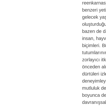
reenkarnasy
benzeri yet
gelecek yaş
oluşturduğu 
bazen de d
insan, hayv
biçimleri. 
tutumlarının
zorlayıcı i
önceden alı
dürtüleri i
deneyimleye
mutluluk de
boyunca den
davranışsal