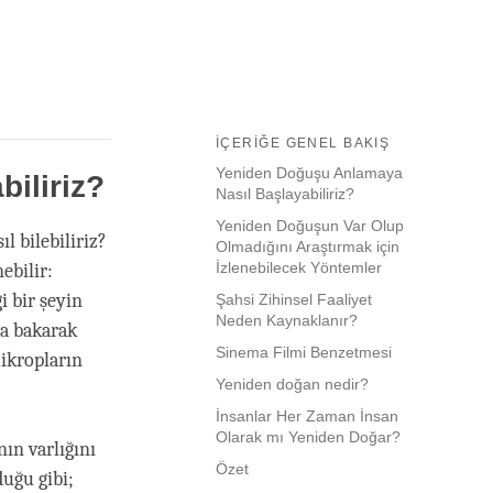
İÇERIĞE GENEL BAKIŞ
Yeniden Doğuşu Anlamaya
iliriz?
Nasıl Başlayabiliriz?
Yeniden Doğuşun Var Olup
l bilebiliriz?
Olmadığını Araştırmak için
İzlenebilecek Yöntemler
ebilir:
i bir şeyin
Şahsi Zihinsel Faaliyet
Neden Kaynaklanır?
pa bakarak
Sinema Filmi Benzetmesi
ikropların
Yeniden doğan nedir?
İnsanlar Her Zaman İnsan
Olarak mı Yeniden Doğar?
ın varlığını
Özet
uğu gibi;