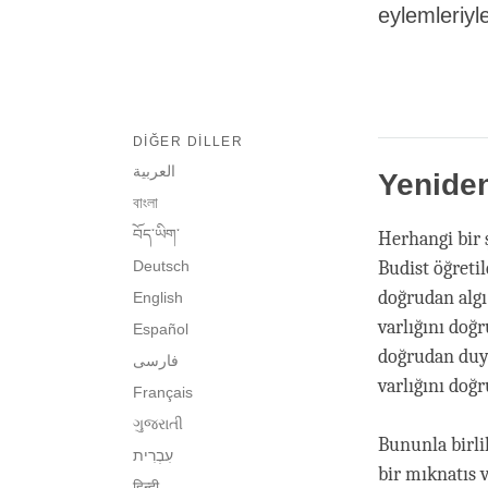
eylemleriyl
DIĞER DILLER
العربية
Yeniden
বাংলা
བོད་ཡིག་
Herhangi bir ş
Deutsch
Budist öğretil
doğrudan algı
English
varlığını doğ
Español
doğrudan duyu
فارسی
varlığını doğr
Français
ગુજરાતી
Bununla birli
bir mıknatıs 
हिन्दी