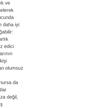
ek ve
gelerek
nucunda
n daha iyi
bilir:
rlık
z edici
larının
kişi
şan olumsuz
unursa da
tlar
za değil,
iş