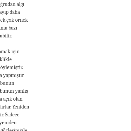
oğrudan algı
layıp daha
 pek çok örnek
 ama bazı
bilir.
amak için
klikle
öylemiştir.
a yapmıştır.
n bunun
 bunun yanlış
a açık olan
ırlar. Yeniden
r. Sadece
 yeniden
 gözlerimizle