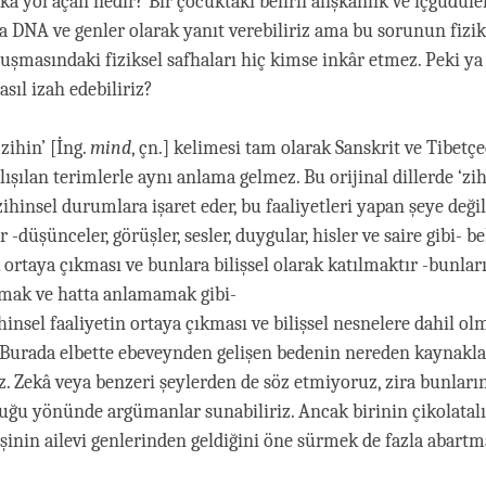
ka yol açan nedir? Bir çocuktaki belirli alışkanlık ve içgüdüle
a DNA ve genler olarak yanıt verebiliriz ama bu sorunun fiziks
luşmasındaki fiziksel safhaları hiç kimse inkâr etmez. Peki y
asıl izah edebiliriz?
‘zihin’ [İng.
mind
, çn.] kelimesi tam olarak Sanskrit ve Tibetç
ışılan terimlerle aynı anlama gelmez. Bu orijinal dillerde ‘zih
zihinsel durumlara işaret eder, bu faaliyetleri yapan şeye değil
-düşünceler, görüşler, sesler, duygular, hisler ve saire gibi- bel
k ortaya çıkması ve bunlara bilişsel olarak katılmaktır -bunlar
mak ve hatta anlamamak gibi-
hinsel faaliyetin ortaya çıkması ve bilişsel nesnelere dahil o
Burada elbette ebeveynden gelişen bedenin nereden kaynakla
. Zekâ veya benzeri şeylerden de söz etmiyoruz, zira bunları
duğu yönünde argümanlar sunabiliriz. Ancak birinin çikolata
şinin ailevi genlerinden geldiğini öne sürmek de fazla abartm