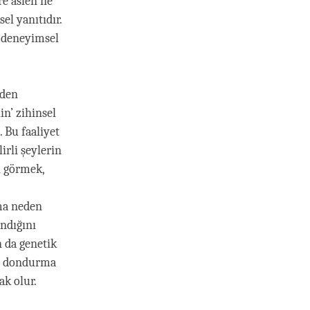
re aslen ne
el yanıtıdır.
a deneyimsel
eden
in’ zihinsel
. Bu faaliyet
irli şeylerin
ı görmek,
lma neden
ndığını
n da genetik
lı dondurma
ak olur.