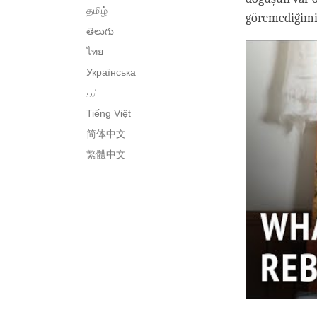
தமிழ்
göremediğimiz
తెలుగు
ไทย
Українська
اُردو
Tiếng Việt
简体中文
繁體中文