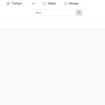
Video
Hesap
Enter
Search
search
term