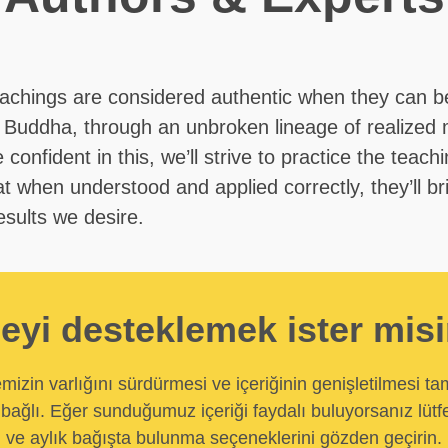
eachings are considered authentic when they can b
 Buddha, through an unbroken lineage of realized 
confident in this, we’ll strive to practice the teach
t when understood and applied correctly, they’ll br
results we desire.
eyi desteklemek ister mis
temizin varlığını sürdürmesi ve içeriğinin genişletilmesi t
bağlı. Eğer sunduğumuz içeriği faydalı buluyorsanız lütfe
ve aylık bağışta bulunma seçeneklerini gözden geçirin.