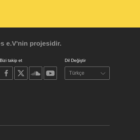
e.V'nin projesidir.
Bizi takip et
Dil Değiştir
on
on
on
on
facebook
X
soundcloud
youtube