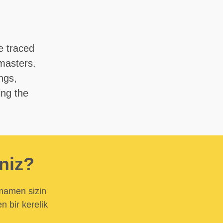
e traced
masters.
ings,
ing the
iniz?
amamen sizin
n bir kerelik