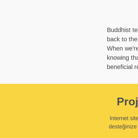
Buddhist t
back to the
When we’re 
knowing tha
beneficial 
Proj
İnternet si
desteğinize 