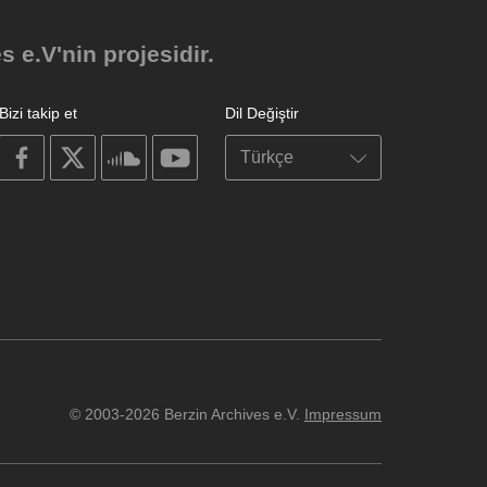
e.V'nin projesidir.
Bizi takip et
Dil Değiştir
on
on
on
on
facebook
X
soundcloud
youtube
© 2003-2026 Berzin Archives e.V.
Impressum