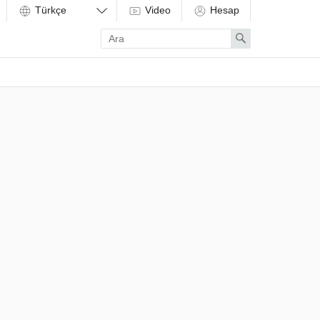
Video
Hesap
Enter
Search
search
term