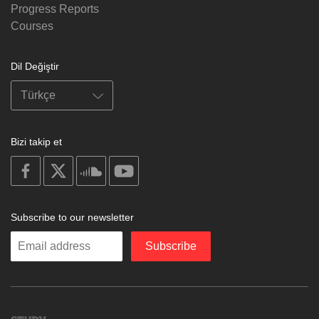
Progress Reports
Courses
Dil Değiştir
Bizi takip et
on
on
on
on
facebook
X
soundcloud
youtube
Subscribe to our newsletter
Enter
Subscribe
your
email