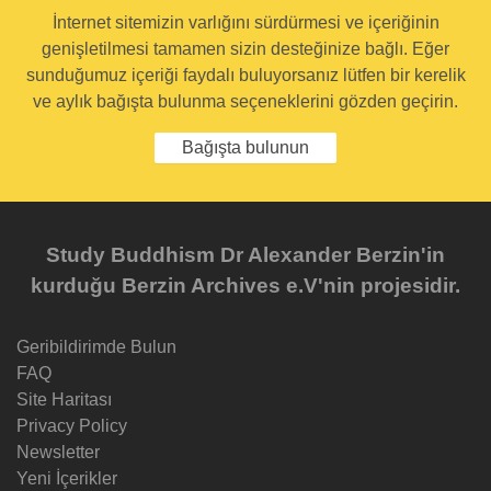
İnternet sitemizin varlığını sürdürmesi ve içeriğinin
genişletilmesi tamamen sizin desteğinize bağlı. Eğer
sunduğumuz içeriği faydalı buluyorsanız lütfen bir kerelik
ve aylık bağışta bulunma seçeneklerini gözden geçirin.
Bağışta bulunun
Study Buddhism Dr Alexander Berzin'in
kurduğu Berzin Archives e.V'nin projesidir.
Geribildirimde Bulun
FAQ
Site Haritası
Privacy Policy
Newsletter
Yeni İçerikler