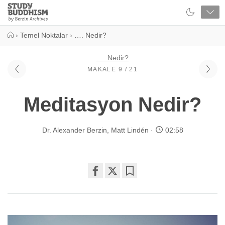
Close
Study
Buddhism
Home
›
Temel Noktalar
›
…. Nedir?
…. Nedir?
MAKALE 9 / 21
Meditasyon Nedir?
Dr. Alexander Berzin
,
Matt Lindén
02:58
Share
Bookmark
on
facebook