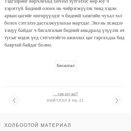
Тэдгээрийг өөрчлөхөд хичээл зүтгэлээс өөр юу ч
хэрэггүй. Бидний олонх нь чийрэгжүүлэх төвд хэдэн
арван цагийг өнгөрүүлдэг ч бидний хамгийн чухал тал
болох сэтгэлээ дасгалжуулахаа мартдаг. Энэ нь эхэндээ
хэцүү байдаг ч бясалгалын бидний амьдралд үзүүлэх ач
тусыг мэдэх үед сэтгэлтэйгээ ажиллах цаг гаргахдаа бид
баяртай байдаг болно.
Бясалгал
... гэж юу вэ?
НИЙТЛЭЛ 9 НЬ 21
ХОЛБООТОЙ МАТЕРИАЛ