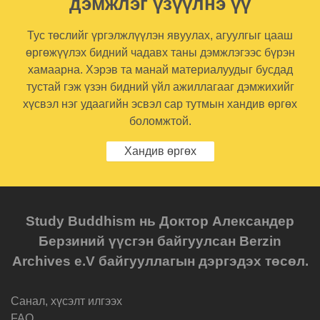
дэмжлэг үзүүлнэ үү
Тус төслийг үргэлжлүүлэн явуулах, агуулгыг цааш
өргөжүүлэх бидний чадавх таны дэмжлэгээс бүрэн
хамаарна. Хэрэв та манай материалуудыг бусдад
тустай гэж үзэн бидний үйл ажиллагааг дэмжихийг
хүсвэл нэг удаагийн эсвэл сар тутмын хандив өргөх
боломжтой.
Хандив өргөх
Study Buddhism нь Доктор Александер
Берзиний үүсгэн байгуулсан Berzin
Archives e.V байгууллагын дэргэдэх төсөл.
Санал, хүсэлт илгээх
FAQ