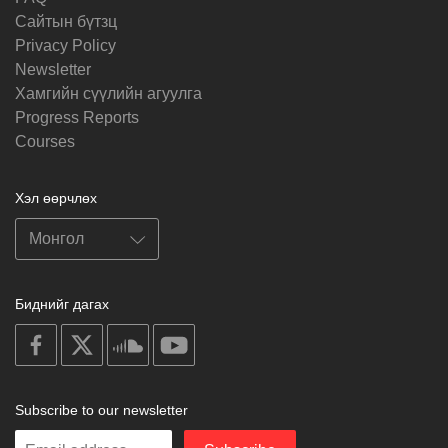
Cайтын бүтзц
Privacy Policy
Newsletter
Хамгийн сүүлийн агуулга
Progress Reports
Courses
Хэл өөрчлөх
Биднийг дагах
on
on
on
on
facebook
X
soundcloud
youtube
Subscribe to our newsletter
Enter