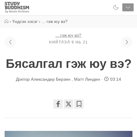
Close
Study
Buddhism
Home
›
Үндсэн хэсэг
›
... гэж юу вэ?
... гэж юу вэ?
НИЙТЛЭЛ 9 НЬ 21
Бясалгал гэж юу вэ?
Доктор Александер Берзин
,
Матт Линден
03:14
Share
Bookmark
on
facebook