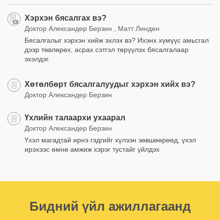
Хэрхэн бясалгах вэ?
Доктор Александер Берзин , Матт Линден
Бясалгалыг хэрхэн хийж эхлэх вэ? Ихэнх хүмүүс амьсгал
дээр төвлөрөх, асрах сэтгэл төрүүлэх бясалгалаар
эхэлдэг.
Хөтөлбөрт бясалгалуудыг хэрхэн хийх вэ?
Доктор Александер Берзин
Үхлийн талаархи ухаарал
Доктор Александер Берзин
Үхэл магадтай ирнэ гэдгийг хүлээн зөвшөөрөөд, үхэл
ирэхээс өмнө амжиж хэрэг тустайг үйлдэх
Бидний үйл ажиллагаанд