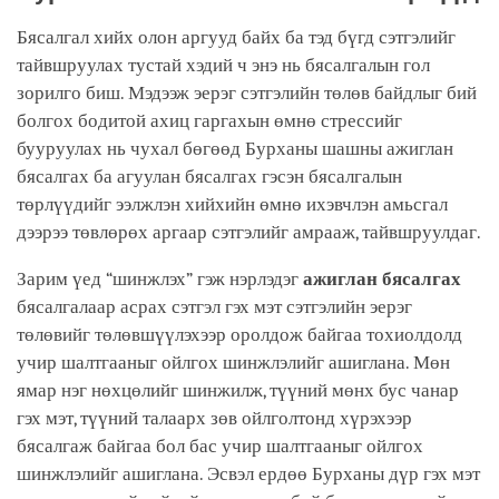
Бясалгал хийх олон аргууд байх ба тэд бүгд сэтгэлийг
тайвшруулах тустай хэдий ч энэ нь бясалгалын гол
зорилго биш. Мэдээж эерэг сэтгэлийн төлөв байдлыг бий
болгох бодитой ахиц гаргахын өмнө стрессийг
бууруулах нь чухал бөгөөд Бурханы шашны ажиглан
бясалгах ба агуулан бясалгах гэсэн бясалгалын
төрлүүдийг ээлжлэн хийхийн өмнө ихэвчлэн амьсгал
дээрээ төвлөрөх аргаар сэтгэлийг амрааж, тайвшруулдаг.
Зарим үед “шинжлэх” гэж нэрлэдэг
ажиглан бясалгах
бясалгалаар асрах сэтгэл гэх мэт сэтгэлийн эерэг
төлөвийг төлөвшүүлэхээр оролдож байгаа тохиолдолд
учир шалтгааныг ойлгох шинжлэлийг ашиглана. Мөн
ямар нэг нөхцөлийг шинжилж, түүний мөнх бус чанар
гэх мэт, түүний талаарх зөв ойлголтонд хүрэхээр
бясалгаж байгаа бол бас учир шалтгааныг ойлгох
шинжлэлийг ашиглана. Эсвэл ердөө Бурханы дүр гэх мэт