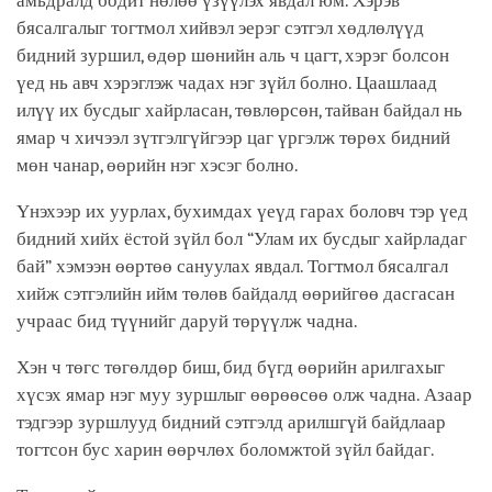
амьдралд бодит нөлөө үзүүлэх явдал юм. Хэрэв
бясалгалыг тогтмол хийвэл эерэг сэтгэл хөдлөлүүд
бидний зуршил, өдөр шөнийн аль ч цагт, хэрэг болсон
үед нь авч хэрэглэж чадах нэг зүйл болно. Цаашлаад
илүү их бусдыг хайрласан, төвлөрсөн, тайван байдал нь
ямар ч хичээл зүтгэлгүйгээр цаг үргэлж төрөх бидний
мөн чанар, өөрийн нэг хэсэг болно.
Үнэхээр их уурлах, бухимдах үеүд гарах боловч тэр үед
бидний хийх ёстой зүйл бол “Улам их бусдыг хайрладаг
бай” хэмээн өөртөө сануулах явдал. Тогтмол бясалгал
хийж сэтгэлийн ийм төлөв байдалд өөрийгөө дасгасан
учраас бид түүнийг даруй төрүүлж чадна.
Хэн ч төгс төгөлдөр биш, бид бүгд өөрийн арилгахыг
хүсэх ямар нэг муу зуршлыг өөрөөсөө олж чадна. Азаар
тэдгээр зуршлууд бидний сэтгэлд арилшгүй байдлаар
тогтсон бус харин өөрчлөх боломжтой зүйл байдаг.