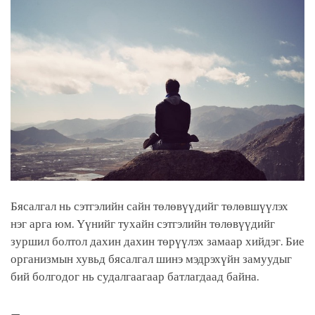
Бясалгал нь сэтгэлийн сайн төлөвүүдийг төлөвшүүлэх
нэг арга юм. Үүнийг тухайн сэтгэлийн төлөвүүдийг
зуршил болтол дахин дахин төрүүлэх замаар хийдэг. Бие
организмын хувьд бясалгал шинэ мэдрэхүйн замуудыг
бий болгодог нь судалгаагаар батлагдаад байна.