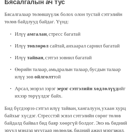
Бясалгалын ач тус
Бясалгалаар төлөвшүүлж болох олон тустай сэтгэлийн
төлөв байдлууд байдаг. Үүнд:
Илүү
амгалан
, стресс багатай
Илүү
төвлөрөл
сайтай, анхаарал сарнил багатай
Илүү
тайван
, сэтгэл зовнил багатай
Өөрийн талаар, амьдралын талаар, бусдын талаар
илүү зөв
ойлголт
той
Арсал, энэрэл зэрэг
эерэг сэтгэлийн хөдлөлүүд
ийг
ихээр төрүүлдэг байх.
Бид бүгдээрээ сэтгэл илүү тайван, хангалуун, ухаан хурц
байхыг хүсдэг. Стресстэй эсвэл сэтгэлийн сөрөг төлөв
байдалд байвал бид баяр хөөргүй болдог. Энэ нь бидний
эрүүл мэндэд муугаар нөлөөлж, бидний ажил мэргэжил,