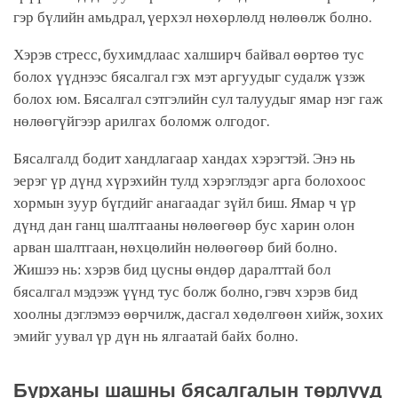
гэр бүлийн амьдрал, үерхэл нөхөрлөлд нөлөөлж болно.
Хэрэв стресс, бухимдлаас халширч байвал өөртөө тус
болох үүднээс бясалгал гэх мэт аргуудыг судалж үзэж
болох юм. Бясалгал сэтгэлийн сул талуудыг ямар нэг гаж
нөлөөгүйгээр арилгах боломж олгодог.
Бясалгалд бодит хандлагаар хандах хэрэгтэй. Энэ нь
эерэг үр дүнд хүрэхийн тулд хэрэглэдэг арга болохоос
хормын зуур бүгдийг анагаадаг зүйл биш. Ямар ч үр
дүнд дан ганц шалтгааны нөлөөгөөр бус харин олон
арван шалтгаан, нөхцөлийн нөлөөгөөр бий болно.
Жишээ нь: хэрэв бид цусны өндөр даралттай бол
бясалгал мэдээж үүнд тус болж болно, гэвч хэрэв бид
хоолны дэглэмээ өөрчилж, дасгал хөдөлгөөн хийж, зохих
эмийг уувал үр дүн нь ялгаатай байх болно.
Бурханы шашны бясалгалын төрлүүд