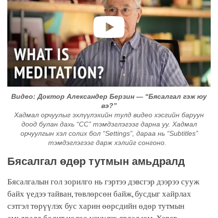
Видео: Доктор Александер Берзин — “Бясалгал гэж юу
вэ?”
Хадмал орчуулыг эхлүүлэхийн тулд видео хэсгийн баруун
доод булан дахь “CC” тэмдэглэгээг дарна уу. Хадмал
орчуулгын хэл солих бол “Settings”, дараа нь “Subtitles”
тэмдэглэгээг дарж хэлийг сонгоно.
Бясалгал өдөр тутмын амьдралд
Бясалгалын гол зорилго нь гэртээ дэвсгэр дээрээ сууж
байх үедээ тайван, төвлөрсөн байж, бусдыг хайрлах
сэтгэл төрүүлэх бус харин өөрсдийн өдөр тутмын