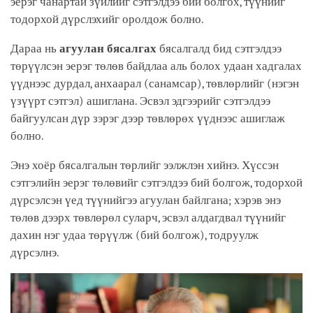
эерэг чанартай зүйлийг сэтгэлдээ бий болгох, түүнийг
тодорхой дүрслэхийг оролдож болно.
Дараа нь
агуулан бясалгах
бясалгалд бид сэтгэлдээ
төрүүлсэн эерэг төлөв байдлаа аль болох удаан хадгалах
үүднээс дурдал, анхаарал (санамсар), төвлөрлийг (нэгэн
үзүүрт сэтгэл) ашиглана. Эсвэл эдгээрийг сэтгэлдээ
байгуулсан дүр зэрэг дээр төвлөрөх үүднээс ашиглаж
болно.
Энэ хоёр бясалгалын төрлийг ээлжлэн хийнэ. Хүссэн
сэтгэлийн эерэг төлөвийг сэтгэлдээ бий болгож, тодорхой
дүрсэлсэн үед түүнийгээ агуулан байлгана; хэрэв энэ
төлөв дээрх төвлөрөл суларч, эсвэл алдагдвал түүнийг
дахин нэг удаа төрүүлж (бий болгож), тодруулж
дүрсэлнэ.