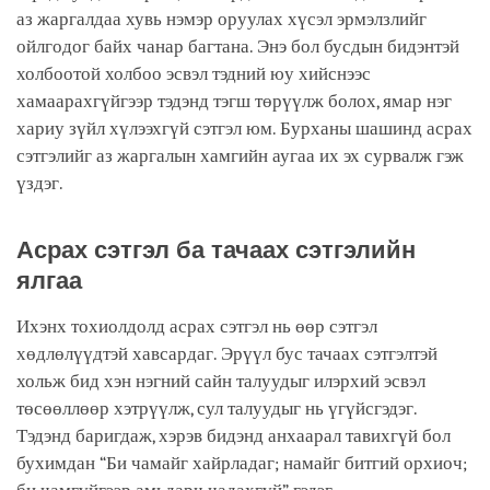
аз жаргалдаа хувь нэмэр оруулах хүсэл эрмэлзлийг
ойлгодог байх чанар багтана. Энэ бол бусдын бидэнтэй
холбоотой холбоо эсвэл тэдний юу хийснээс
хамаарахгүйгээр тэдэнд тэгш төрүүлж болох, ямар нэг
хариу зүйл хүлээхгүй сэтгэл юм. Бурханы шашинд асрах
сэтгэлийг аз жаргалын хамгийн аугаа их эх сурвалж гэж
үздэг.
Асрах сэтгэл ба тачаах сэтгэлийн
ялгаа
Ихэнх тохиолдолд асрах сэтгэл нь өөр сэтгэл
хөдлөлүүдтэй хавсардаг. Эрүүл бус тачаах сэтгэлтэй
хольж бид хэн нэгний сайн талуудыг илэрхий эсвэл
төсөөллөөр хэтрүүлж, сул талуудыг нь үгүйсгэдэг.
Тэдэнд баригдаж, хэрэв бидэнд анхаарал тавихгүй бол
бухимдан “Би чамайг хайрладаг; намайг битгий орхиоч;