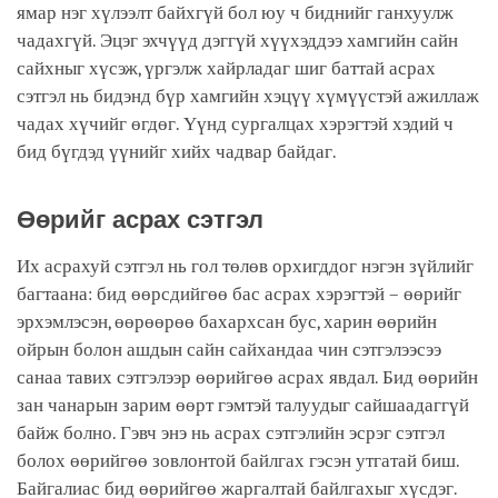
ямар нэг хүлээлт байхгүй бол юу ч биднийг ганхуулж
чадахгүй. Эцэг эхчүүд дэггүй хүүхэддээ хамгийн сайн
сайхныг хүсэж, үргэлж хайрладаг шиг баттай асрах
сэтгэл нь бидэнд бүр хамгийн хэцүү хүмүүстэй ажиллаж
чадах хүчийг өгдөг. Үүнд сургалцах хэрэгтэй хэдий ч
бид бүгдэд үүнийг хийх чадвар байдаг.
Өөрийг асрах сэтгэл
Их асрахуй сэтгэл нь гол төлөв орхигддог нэгэн зүйлийг
багтаана: бид өөрсдийгөө бас асрах хэрэгтэй – өөрийг
эрхэмлэсэн, өөрөөрөө бахархсан бус, харин өөрийн
ойрын болон ашдын сайн сайхандаа чин сэтгэлээсээ
санаа тавих сэтгэлээр өөрийгөө асрах явдал. Бид өөрийн
зан чанарын зарим өөрт гэмтэй талуудыг сайшаадаггүй
байж болно. Гэвч энэ нь асрах сэтгэлийн эсрэг сэтгэл
болох өөрийгөө зовлонтой байлгах гэсэн утгатай биш.
Байгалиас бид өөрийгөө жаргалтай байлгахыг хүсдэг.