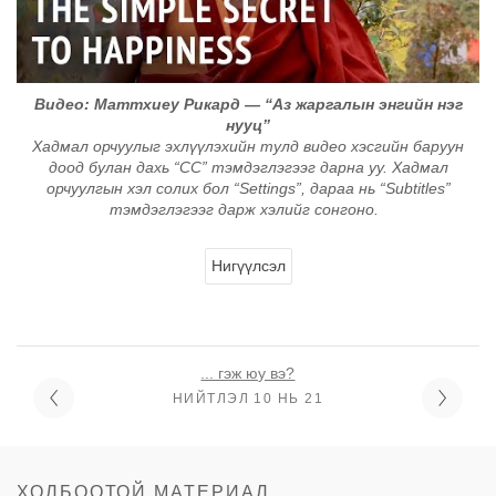
Видео: Маттхиеу Рикард — “Аз жаргалын энгийн нэг
нууц”
Хадмал орчуулыг эхлүүлэхийн тулд видео хэсгийн баруун
доод булан дахь “CC” тэмдэглэгээг дарна уу. Хадмал
орчуулгын хэл солих бол “Settings”, дараа нь “Subtitles”
тэмдэглэгээг дарж хэлийг сонгоно.
Нигүүлсэл
... гэж юу вэ?
НИЙТЛЭЛ 10 НЬ 21
ХОЛБООТОЙ МАТЕРИАЛ