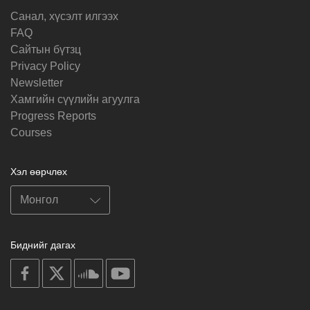
Санал, хүсэлт илгээх
FAQ
Cайтын бүтзц
Privacy Policy
Newsletter
Хамгийн сүүлийн агуулга
Progress Reports
Courses
Хэл өөрчлөх
Биднийг дагах
on
on
on
on
facebook
X
soundcloud
youtube