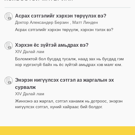
Асрах сэтгэлийг хэрхэн төрүүлэх вэ?
Доктор Александер Берзин , Матт Линден
Асрах сэтгэлийг хэрхэн төрүүлж, хэрхэн тэлэх вэ?
Хэрхэн ёс зүйтэй амьдрах вэ?
XIV Далай лам
Боломжтой бол бусдад тусалж, наад зах нь бусдад гэм
хор хүргэхгүй байх нь ёс зүйтэй амьдрах хэв маяг юм.
Энэрэн нигүүлсэх сэтгэл аз жаргалын эх
сурвалж
XIV Далай лам
Жинхэнэ аз жаргал, сэтгэл ханамж нь дотроос, энэрэн
нигүүлсэх сэтгэл, хүний хайраас бий болдог.