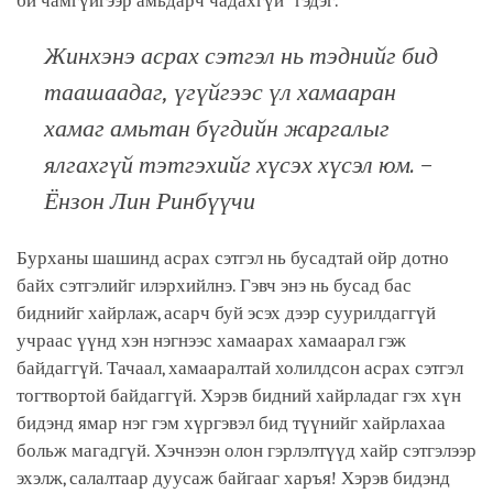
би чамгүйгээр амьдарч чадахгүй” гэдэг.
Жинхэнэ асрах сэтгэл нь тэднийг бид
таашаадаг, үгүйгээс үл хамааран
хамаг амьтан бүгдийн жаргалыг
ялгахгүй тэтгэхийг хүсэх хүсэл юм. –
Ёнзон Лин Ринбүүчи
Бурханы шашинд асрах сэтгэл нь бусадтай ойр дотно
байх сэтгэлийг илэрхийлнэ. Гэвч энэ нь бусад бас
биднийг хайрлаж, асарч буй эсэх дээр суурилдаггүй
учраас үүнд хэн нэгнээс хамаарах хамаарал гэж
байдаггүй. Тачаал, хамааралтай холилдсон асрах сэтгэл
тогтвортой байдаггүй. Хэрэв бидний хайрладаг гэх хүн
бидэнд ямар нэг гэм хүргэвэл бид түүнийг хайрлахаа
больж магадгүй. Хэчнээн олон гэрлэлтүүд хайр сэтгэлээр
эхэлж, салалтаар дуусаж байгааг харъя! Хэрэв бидэнд