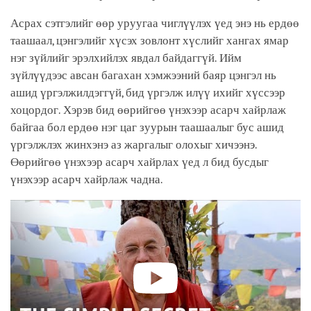
Асрах сэтгэлийг өөр уруугаа чиглүүлэх үед энэ нь ердөө
таашаал, цэнгэлийг хүсэх зовлонт хүслийг хангах ямар
нэг зүйлийг эрэлхийлэх явдал байдаггүй. Ийм
зүйлүүдээс авсан багахан хэмжээний баяр цэнгэл нь
ашид үргэлжилдэггүй, бид үргэлж илүү ихийг хүссээр
хоцордог. Хэрэв бид өөрийгөө үнэхээр асарч хайрлаж
байгаа бол ердөө нэг цаг зуурын таашаалыг бус ашид
үргэлжлэх жинхэнэ аз жаргалыг олохыг хичээнэ.
Өөрийгөө үнэхээр асарч хайрлах үед л бид бусдыг
үнэхээр асарч хайрлаж чадна.