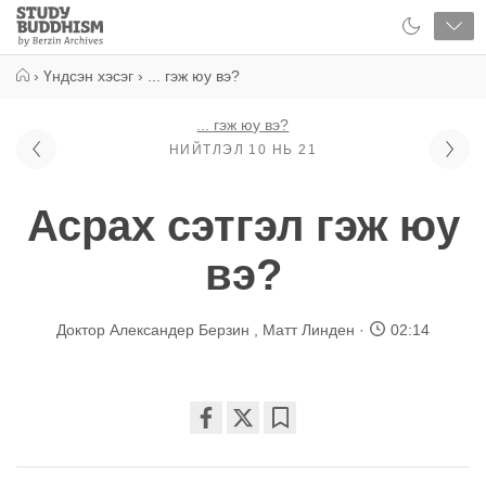
Close
Study
Buddhism
Home
›
Үндсэн хэсэг
›
... гэж юу вэ?
... гэж юу вэ?
НИЙТЛЭЛ 10 НЬ 21
Асрах сэтгэл гэж юу
вэ?
Доктор Александер Берзин
,
Матт Линден
02:14
Share
Bookmark
on