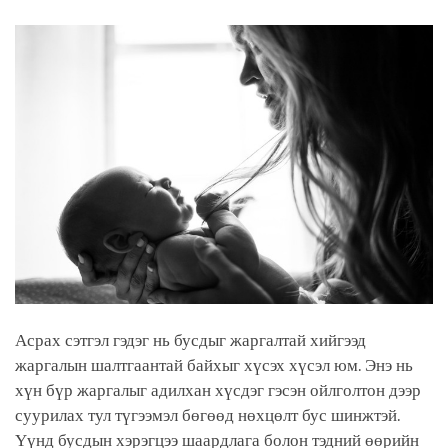
facebook
Асрах сэтгэл гэдэг нь бусдыг жаргалтай хийгээд
жаргалын шалтгаантай байхыг хүсэх хүсэл юм. Энэ нь
хүн бүр жаргалыг адилхан хүсдэг гэсэн ойлголтон дээр
суурилах тул түгээмэл бөгөөд нөхцөлт бус шинжтэй.
Үүнд бусдын хэрэгцээ шаардлага болон тэдний өөрийн