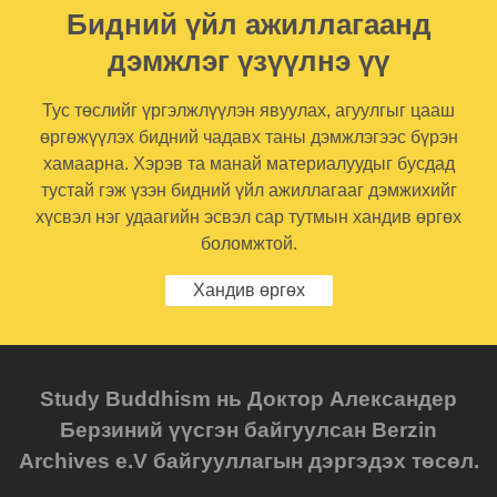
Бидний үйл ажиллагаанд
дэмжлэг үзүүлнэ үү
Тус төслийг үргэлжлүүлэн явуулах, агуулгыг цааш
өргөжүүлэх бидний чадавх таны дэмжлэгээс бүрэн
хамаарна. Хэрэв та манай материалуудыг бусдад
тустай гэж үзэн бидний үйл ажиллагааг дэмжихийг
хүсвэл нэг удаагийн эсвэл сар тутмын хандив өргөх
боломжтой.
Хандив өргөх
Study Buddhism нь Доктор Александер
Берзиний үүсгэн байгуулсан Berzin
Archives e.V байгууллагын дэргэдэх төсөл.