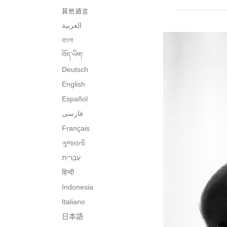
其他語言
العربية
বাংলা
བོད་ཡིག་
Deutsch
English
Español
فارسی
Français
ગુજરાતી
हिन्दी
Indonesia
Italiano
日本語