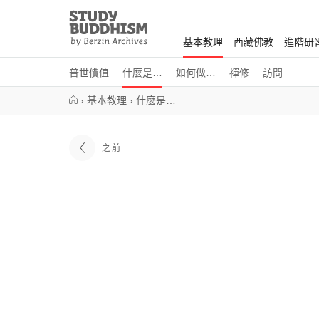
Close
Study
Buddhism
基本教理
西藏佛教
進階研
Home
普世價值
什麼是…
如何做…
禪修
訪問
›
基本教理
›
什麼是…
之前