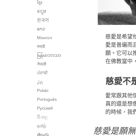
ខ្មែរ
ಕನ್ನಡ
한국어
ລາວ
慈愛是希望
Монгол
愛是普遍而
मराठी
願。它可以
မြန်မာဘာသာ
在佛教當中
नेपाली
ਪੰਜਾਬੀ
慈愛不
پنجابی
Polski
愛常跟其他
Português
真的還是想
Русский
的時候，我
සිංහල
தமிழ்
慈愛是願無
తెలుగు