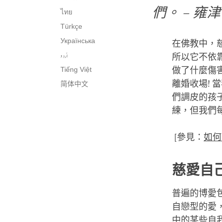
們。 –
雍津
ไทย
Türkçe
Українська
在佛教中，
اُردو
所以它不依
Tiếng Việt
做了什麼傷
離婚收場!
简体中文
們調皮的孩
練，但我們
[參見：
如何
慈愛自
普遍的博愛
自戀型的愛
中的某些自