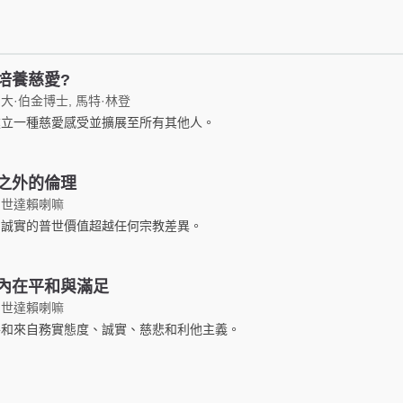
培養慈愛?
大·伯金博士, 馬特·林登
建立一種慈愛感受並擴展至所有其他人。
之外的倫理
四世達賴喇嘛
和誠實的普世價值超越任何宗教差異。
內在平和與滿足
四世達賴喇嘛
平和來自務實態度、誠實、慈悲和利他主義。