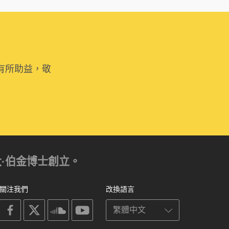
有所助益，敬
亞歷山大·伯金博士創立。
關注我們
改換語言
on
on
on
on
facebook
X
soundcloud
youtube