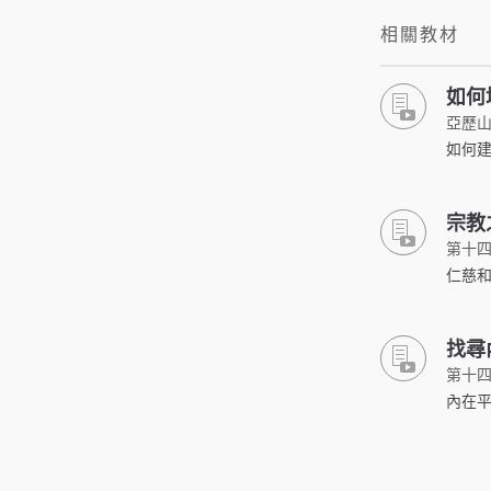
相關教材
如何
亞歷山
如何
宗教
第十
仁慈
找尋
第十
內在