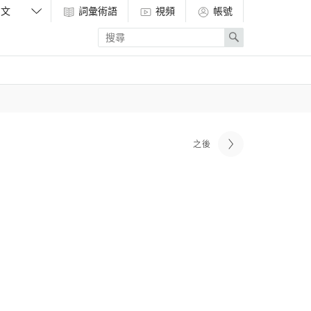
詞彙術語
視頻
帳號
Enter
Search
search
term
之後