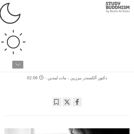
Study
Clos
Buddhism
Home
›
الأسس
›
ما هو...
ما هو...
مقالة ١٠ / ٢٠
ما هو الحب؟
دكتور ألكسندر بيرزين
،
مات ليندين
02:06
Bookmark
Share
on
facebook