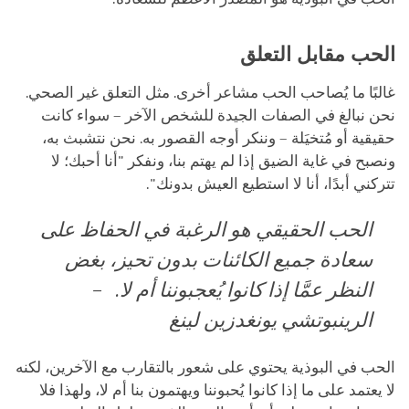
الحب مقابل التعلق
غالبًا ما يُصاحب الحب مشاعر أخرى. مثل التعلق غير الصحي.
نحن نبالغ في الصفات الجيدة للشخص الآخر – سواء كانت
حقيقية أو مُتخيَلة – وننكر أوجه القصور به. نحن نتشبث به،
ونصبح في غاية الضيق إذا لم يهتم بنا، ونفكر "أنا أحبك؛ ﻻ
تتركني أبدًا، أنا ﻻ استطيع العيش بدونك".
الحب الحقيقي هو الرغبة في الحفاظ على
سعادة جميع الكائنات بدون تحيز، بغض
النظر عمَّا إذا كانوا يُعجبوننا أم لا. –
الرينبوتشي يونغدزين لينغ
الحب في البوذية يحتوي على شعور بالتقارب مع الآخرين، لكنه
لا يعتمد على ما إذا كانوا يُحبوننا ويهتمون بنا أم لا، ولهذا فلا