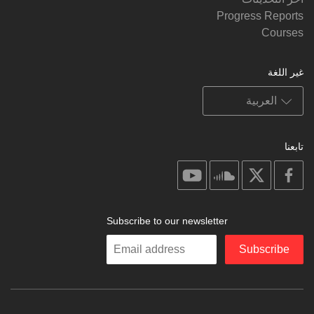
Progress Reports
Courses
غير اللغة
تابعنا
on
on
on
on
youtube
soundcloud
facebook
X
Subscribe to our newsletter
Enter
Subscribe
your
email