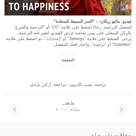
فيديو: ماثيو ريكارد – "السر البسيط للسعادة"
لتشغيل الترجمة، رجاءً أضغط على علامة "CC" أو "الترجمة والشرح"
بالركن السفلي على يمين شاشة عرض الفيديو. لتغير لغة الترجمة،
يُرجى الضغط على علامة "Settings" أو "إعدادات"، ثم أضغط على علامة
"Subtitles" أو "ترجمة"، واختار لغتك المفضل
الشفقة
ترجمة: يٰشى بالدرون، مراجعة: أرجُنَ برَنَذي
ما هو...
مقالة ١٠ / ٢٠
مقالات ذات صلة