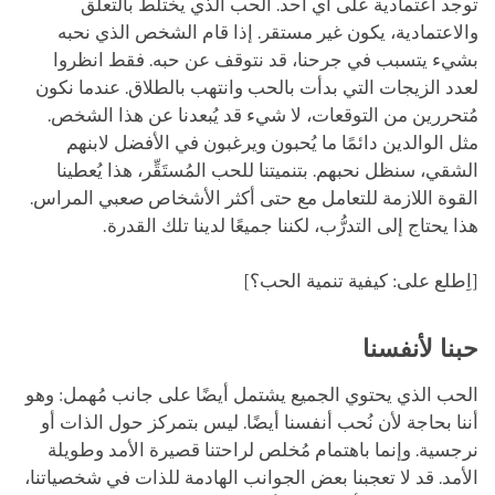
توجد اعتمادية على أي أحد. الحب الذي يختلط بالتعلق
والاعتمادية، يكون غير مستقر. إذا قام الشخص الذي نحبه
بشيء يتسبب في جرحنا، قد نتوقف عن حبه. فقط انظروا
لعدد الزيجات التي بدأت بالحب وانتهب بالطلاق. عندما نكون
مُتحررين من التوقعات، لا شيء قد يُبعدنا عن هذا الشخص.
مثل الوالدين دائمًا ما يُحبون ويرغبون في الأفضل لابنهم
الشقي، سنظل نحبهم. بتنميتنا للحب المُستَقِّر، هذا يُعطينا
القوة اللازمة للتعامل مع حتى أكثر الأشخاص صعبي المراس.
هذا يحتاج إلى التدرُّب، لكننا جميعًا لدينا تلك القدرة.
[اِطلع على: كيفية تنمية الحب؟]
حبنا لأنفسنا
الحب الذي يحتوي الجميع يشتمل أيضًا على جانب مُهمل: وهو
أننا بحاجة لأن نُحب أنفسنا أيضًا. ليس بتمركز حول الذات أو
نرجسية. وإنما باهتمام مُخلص لراحتنا قصيرة الأمد وطويلة
الأمد. قد ﻻ تعجبنا بعض الجوانب الهادمة للذات في شخصياتنا،