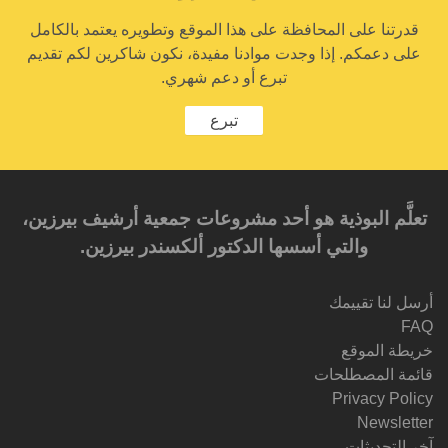
قدرتنا على المحافظة على هذا الموقع وتطويره يعتمد بالكامل
على دعمكم. إذا وجدت موادنا مفيدة، نكون شاكرين لكم تقديم
تبرع أو دعم شهري.
تبرع
تعلَّم البوذية هو أحد مشروعات جمعية أرشيف بيرزين،
والتي أسسها الدكتور ألكسندر بيرزين.‎‎
أرسل لنا تقييمك
FAQ
خريطة الموقع
قائمة المصطلحات
Privacy Policy
Newsletter
آخر التحديثات