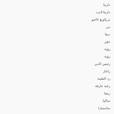
دارما
دارما-لايت
دريكونغ كاغيو
دير
ديفا
ذهن
رؤية
رؤية
رئيس الدير
راجاز
رد الطيبة
رغبة جارفة
ريغبا
ساكيا
سامسارا