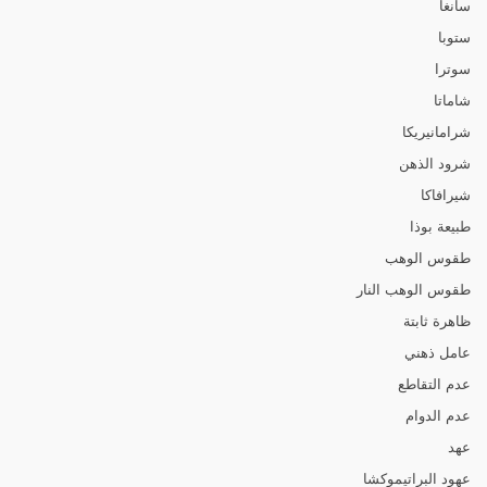
سانغا
ستوبا
سوترا
شاماتا
شرامانيريكا
شرود الذهن
شيرافاكا
طبيعة بوذا
طقوس الوهب
طقوس الوهب النار
ظاهرة ثابتة
عامل ذهني
عدم التقاطع
عدم الدوام
عهد
عهود البراتيموكشا