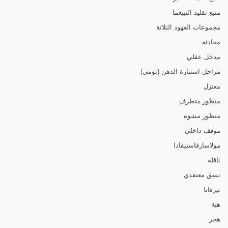
متبع تقليد النييغما
مجموعات العهود الثلاثة
محادثة
مدخل عقلي
مراحل استنارة الذهن (بومي)
معتزل
منظور متطرف
منظور مشوه
موقف داخلي
مولاسارفاستيفادا
ناقلة
نسق معتقدي
نيرفانا
هبة
هجر