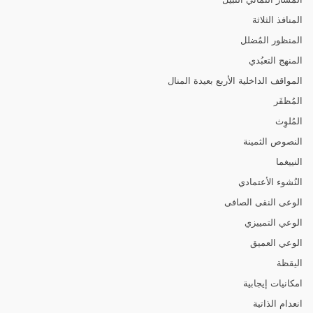
المنافذ الثلاثة
المنظور المُضلل
المنهج التعبُدي
المواقف الداخلية الأربع بعيدة المنال
المُظفَر
المُلوِث
النصوص الثمينة
النييغما
النُشوء الأعتمادي
الوعى النقى الصافى
الوعي التمييزي
الوعي العميق
اليقظة
امكانيات إيجابية
انعدام الذاتية