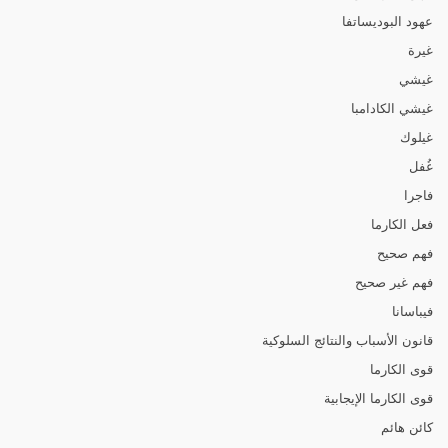
عهود البوديساتفا
غيرة
غيشي
غيشي الكادامبا
غيلوك
غُفل
فاجرا
فعل الكارما
فهم صحيح
فهم غير صحيح
فيباسانا
قانون الأسباب والنتائج السلوكية
قوى الكارما
قوى الكارما الإيجابية
كائن هائم