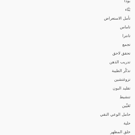
بوذا
بَنَّاء
تأمل الاستعراض
تاماس
تانترا
تجمع
تحقق لاحق
تدريب الذهن
تذكُر الطيبة
تزوغتشين
تقليد البون
تنشيط
تَعَيِّين
حامل الوعي النقي
حلية
خلق المظهر