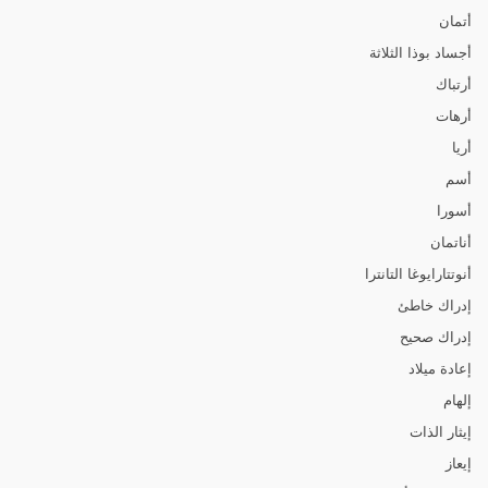
أتمان
أجساد بوذا الثلاثة
أرتباك
أرهات
أريا
أسم
أسورا
أناتمان
أنوتتارايوغا التانترا
إدراك خاطئ
إدراك صحيح
إعادة ميلاد
إلهام
إيثار الذات
إيعاز