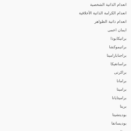
انعدام الذاتية الشخصية
انعدام الكرامة الذاتية الأخلاقية
انعدام ذاتية الظواهر
ايمان اعمى
براتيكابوذا
براتيموكشا
براجناباراميتا
براسانغيكا
براكرتى
برامانا
براميتا
براميتايانا
بريتا
بوديتشيتا
بوديساتفا