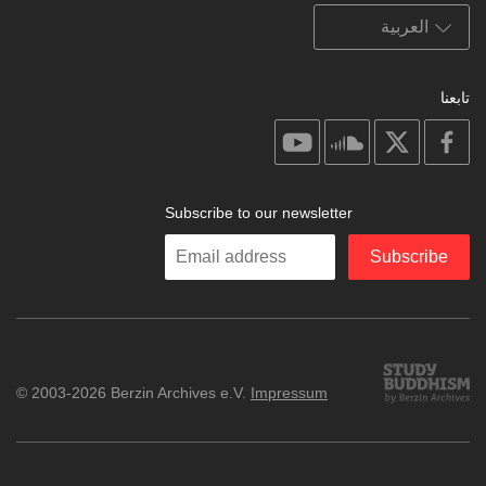
تابعنا
on
on
on
on
youtube
soundcloud
facebook
X
Subscribe to our newsletter
Enter
Subscribe
your
email
Study
© 2003-2026 Berzin Archives e.V.
Impressum
Buddhism
Home