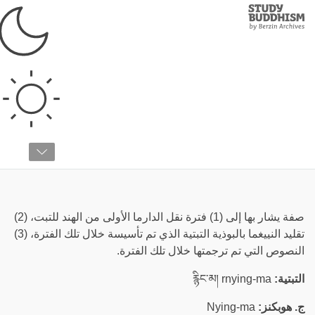
Study
Clos
Buddhism
Home
›
قائمة المصطلحات
›
ا
الترجمة القديمة
صفة يشار بها إلى (1) فترة نقل الدارما الأولى من الهند للتبت، (2)
تقليد النييغما بالبوذية التبتية الذي تم تأسيسة خلال تلك الفترة، (3)
النصوص التي تم ترجمتها خلال تلك الفترة.
التبتية:
རྙིང་མ། rnying-ma
ج. هوبكنز:
Nying-ma