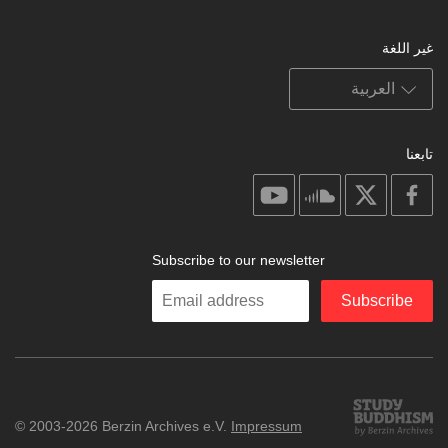
غير اللغة
تابعنا
on
on
on
on
youtube
soundcloud
facebook
X
Subscribe to our newsletter
Enter
Subscribe
your
email
Study
© 2003-2026 Berzin Archives e.V.
Impressum
Buddhism