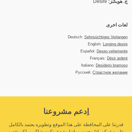
ج. هوبكنز:
Desire
لغات اخرى
Deutsch:
Sehnsüchtiges Verlangen
English:
Longing desire
Español:
Deseo vehemente
Français:
Désir ardent
Italiano:
Desiderio bramoso
Русский:
Страстное желание
اِدعم مشروعنا
قدرتنا على المحافظة على هذا الموقع وتطويره يعتمد بالكامل
على دعمكم. إذا وجدت موادنا مفيدة، نكون شاكرين لكم تقديم