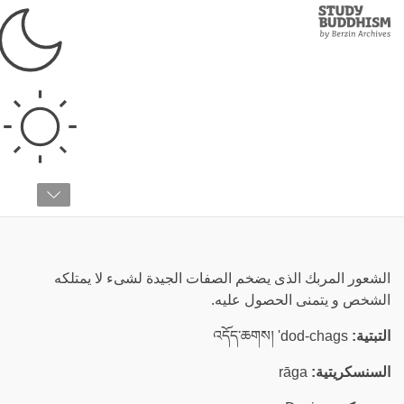
Study
Clos
Buddhism
Home
›
قائمة المصطلحات
›
ر
رغبة جارفة
الشعور المربك الذى يضخم الصفات الجيدة لشىء لا يمتلكه
الشخص و يتمنى الحصول عليه.
التبتية:
འདོད་ཆགས། 'dod-chags
السنسكريتية:
rāga