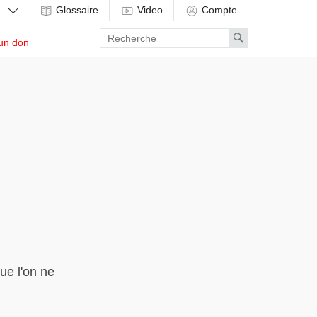
Glossaire
Video
Compte
Enter
Search
un don
search
term
ue l'on ne