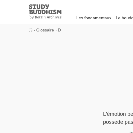
Close
Study
Buddhism
Les fondamentaux
Le boudd
Home
›
Glossaire
›
D
L'émotion per
possède pas 