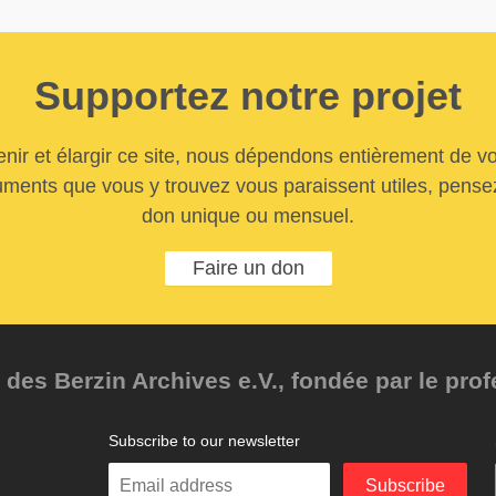
Supportez notre projet
nir et élargir ce site, nous dépendons entièrement de vo
uments que vous y trouvez vous paraissent utiles, pensez
don unique ou mensuel.
Faire un don
des Berzin Archives e.V., fondée par le pro
Subscribe to our newsletter
Enter
Subscribe