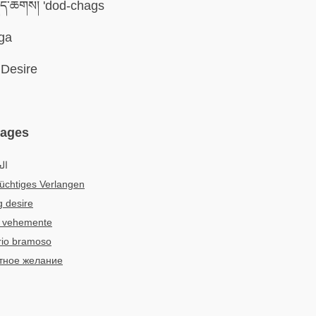
ོད་ཆགས། 'dod-chags
ga
Desire
uages
ا:
üchtiges Verlangen
 desire
 vehemente
rio bramoso
тное желание