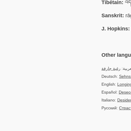
Tibétain:
འད
Sanskrit:
rā
J. Hopkins:
Other lang
لعربية
رغبة جارفة
Deutsch:
Sehns
English:
Longing
Español:
Deseo
Italiano:
Deside
Русский:
Страс