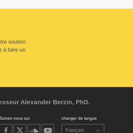
tre soutien.
 à faire un
fesseur Alexander Berzin, PhD.
Suivez-nous sur
changer de langue
on
on
on
on
facebook
X
soundcloud
youtube