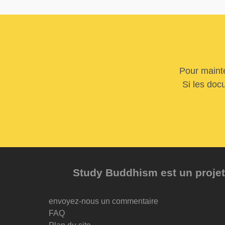
Pour mainte
Si les doc
Study Buddhism est un projet 
envoyez-nous un commentaire
FAQ