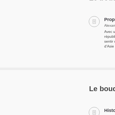
Prop
Alexan
Avec u
républ
sentir 
d'Asie
Le bou
Hist