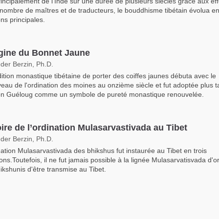
rincipalement de l'Inde sur une durée de plusieurs siècles grâce aux eff
nombre de maîtres et de traducteurs, le bouddhisme tibétain évolua e
ons principales.
igine du Bonnet Jaune
der Berzin, Ph.D.
dition monastique tibétaine de porter des coiffes jaunes débuta avec le
eau de l'ordination des moines au onzième siècle et fut adoptée plus ta
ion Guéloug comme un symbole de pureté monastique renouvelée.
oire de l’ordination Mulasarvastivada au Tibet
der Berzin, Ph.D.
nation Mulasarvastivada des bhikshus fut instaurée au Tibet en trois
ons.Toutefois, il ne fut jamais possible à la lignée Mulasarvatisvada d'o
ikshunis d'être transmise au Tibet.