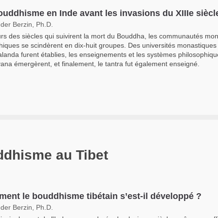
ouddhisme en Inde avant les invasions du XIIIe siècl
der Berzin, Ph.D.
rs des siècles qui suivirent la mort du Bouddha, les communautés mo
iques se scindèrent en dix-huit groupes. Des universités monastiques 
landa furent établies, les enseignements et les systèmes philosophiq
na émergèrent, et finalement, le tantra fut également enseigné.
ddhisme au Tibet
ent le bouddhisme tibétain s’est-il développé ?
der Berzin, Ph.D.