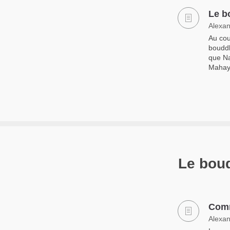
Le b
Alexan
Au cou
bouddh
que Na
Mahaya
Le bou
Comm
Alexan