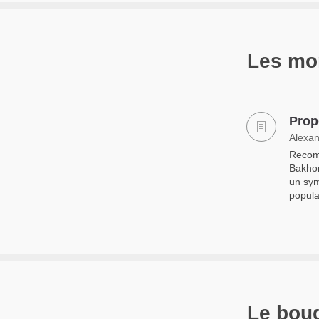
Les mon
Prop
Alexan
Recomm
Bakhor
un sym
popula
Le bou