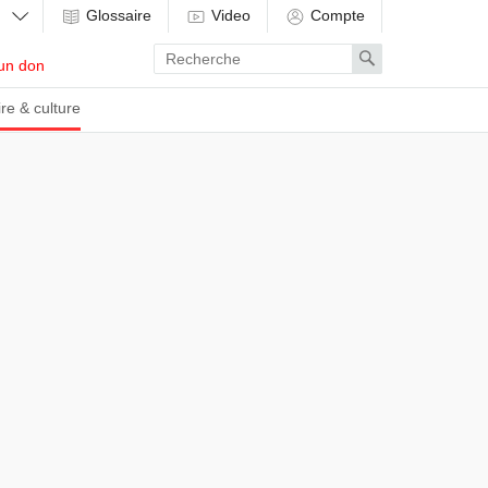
Glossaire
Video
Compte
Enter
Search
un don
search
term
ire & culture