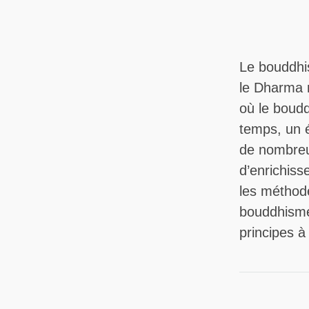
Le bouddhis
le Dharma n
où le boudd
temps, un é
de nombreu
d’enrichiss
les méthod
bouddhisme 
principes à