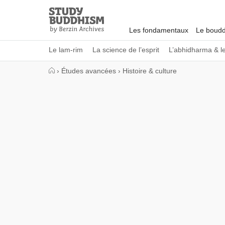
Close
Study
Buddhism
Les fondamentaux
Le boudd
Home
Le lam-rim
La science de l’esprit
L’abhidharma & l
›
Études avancées
›
Histoire & culture