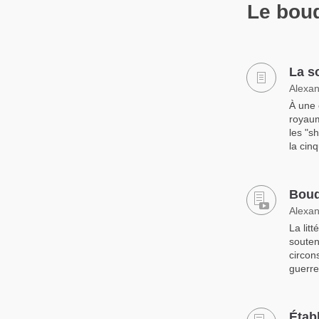
Le bou
La s
Alexan
À une 
royaum
les "s
la cin
Boud
Alexan
La lit
souten
circon
guerre
Étab