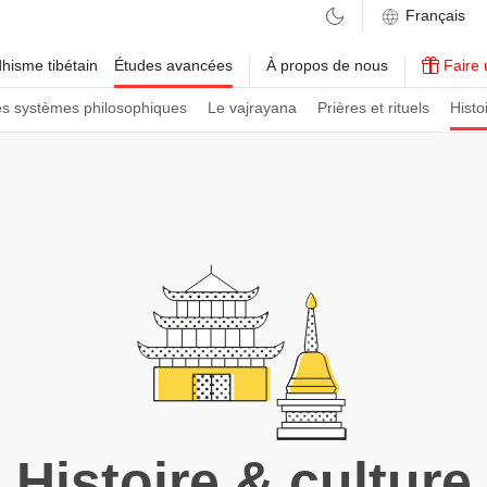
hisme tibétain
Études avancées
À propos de nous
Faire 
es systèmes philosophiques
Le vajrayana
Prières et rituels
Histo
Histoire & culture