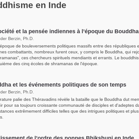
ddhisme en Inde
ociété et la pensée indiennes à l’époque du Bouddha
der Berzin, Ph.D.
époque de bouleversements politiques massifs entre des républiques e
es combattants, nombreux furent ceux, y compris le Bouddha, qui rejo
hramanas", ces chercheurs spirituels mendiants et errants. Le bouddhi
quième des cinq écoles de shramanas de l'époque.
dha et les événements politiques de son temps
der Berzin, Ph.D.
térature palie des Théravadins révèle la bataille que le Bouddha dut men
ir pour sa toujours croissante communauté de disciples et d'adeptes 
stances extrêmement difficiles telles que des intrigues politiques et plus
s.
lissement de l’ordre des nonnes Bhikshuni en Inde