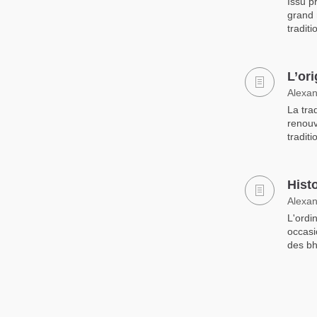
Issu p
grand 
traditi
L’or
Alexan
La tra
renouv
tradit
Hist
Alexan
L'ordi
occasi
des bh