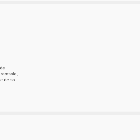
 de
aramsala,
me de sa