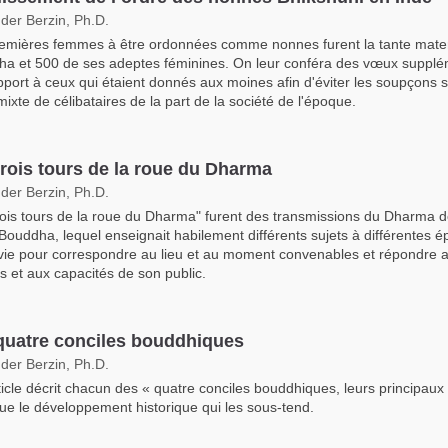
der Berzin, Ph.D.
emières femmes à être ordonnées comme nonnes furent la tante mater
a et 500 de ses adeptes féminines. On leur conféra des vœux supplé
pport à ceux qui étaient donnés aux moines afin d'éviter les soupçons s
mixte de célibataires de la part de la société de l'époque.
trois tours de la roue du Dharma
der Berzin, Ph.D.
rois tours de la roue du Dharma" furent des transmissions du Dharma 
 Bouddha, lequel enseignait habilement différents sujets à différentes 
vie pour correspondre au lieu et au moment convenables et répondre 
s et aux capacités de son public.
quatre conciles bouddhiques
der Berzin, Ph.D.
ticle décrit chacun des « quatre conciles bouddhiques, leurs principaux 
que le développement historique qui les sous-tend.