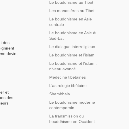
Le bouddhisme au Tibet
Les monastères au Tibet
Le bouddhisme en Asie
centrale
Le bouddhisme en Asie du
Sud-Est
t des
Le dialogue interreligieux
ignirent
sme devint
Le bouddhisme et l’islam
Le bouddhisme et l’islam :
niveau avancé
Médecine tibétaines
L’astrologie tibétaine
er et
Shambhala
dans des
Le bouddhisme moderne
ieurs
contemporain
La transmission du
bouddhisme en Occident