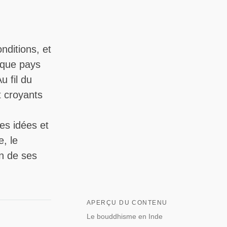
nditions, et
haque pays
u fil du
t croyants
les idées et
, le
n de ses
APERÇU DU CONTENU
Le bouddhisme en Inde