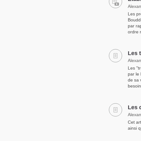
Alexan
Les pr
Bouddh
par ra
ordre 
Les 
Alexan
Les "t
par le
de sa 
besoin
Les 
Alexan
Cet ar
ainsi 