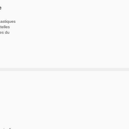
e
nastiques
telles
ues du