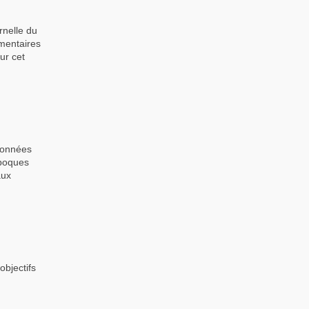
nelle du
mentaires
ur cet
données
époques
aux
objectifs