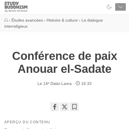
Close
Study
Buddhism
Home
›
Études avancées
›
Histoire & culture
›
Le dialogue
interreligieux
Conférence de paix
Anouar el-Sadate
Le 14ᵉ Dalaï-Lama
16:33
Share
Bookmark
on
APERÇU DU CONTENU
facebook