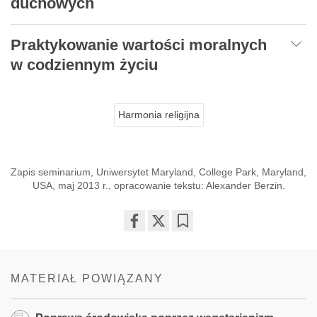
duchowych
Praktykowanie wartości moralnych
w codziennym życiu
Harmonia religijna
Zapis seminarium, Uniwersytet Maryland, College Park, Maryland,
USA, maj 2013 r., opracowanie tekstu: Alexander Berzin.
Share
Bookmark
on
facebook
MATERIAŁ POWIĄZANY