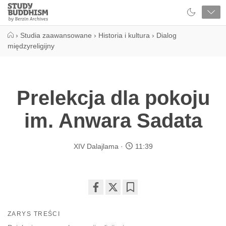
Close
Study
Buddhism
Home
›
Studia zaawansowane
›
Historia i kultura
›
Dialog
międzyreligijny
Prelekcja dla pokoju
im. Anwara Sadata
XIV Dalajlama
11:39
Share
Bookmark
on
ZARYS TREŚCI
facebook