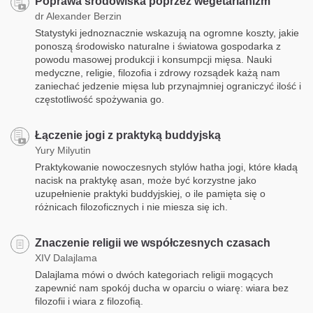
Poprawa środowiska poprzez wegetarianizm
dr Alexander Berzin
Statystyki jednoznacznie wskazują na ogromne koszty, jakie
ponoszą środowisko naturalne i światowa gospodarka z
powodu masowej produkcji i konsumpcji mięsa. Nauki
medyczne, religie, filozofia i zdrowy rozsądek każą nam
zaniechać jedzenie mięsa lub przynajmniej ograniczyć ilość i
częstotliwość spożywania go.
Łączenie jogi z praktyką buddyjską
Yury Milyutin
Praktykowanie nowoczesnych stylów hatha jogi, które kładą
nacisk na praktykę asan, może być korzystne jako
uzupełnienie praktyki buddyjskiej, o ile pamięta się o
różnicach filozoficznych i nie miesza się ich.
Znaczenie religii we współczesnych czasach
XIV Dalajlama
Dalajlama mówi o dwóch kategoriach religii mogących
zapewnić nam spokój ducha w oparciu o wiarę: wiara bez
filozofii i wiara z filozofią.