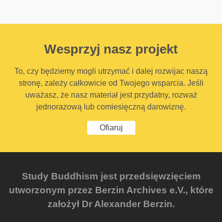
Wesprzyj nasz projekt
To, czy będziemy mogli utrzymać i dalej rozwijac naszą
stronę, zależy całkowicie od Twojego wsparcia. Jeśli
uważasz, że nasz materiał jest przydatny, rozważ
jednorazową lub comiesięczną darowiznę.
Ofiaruj
Study Buddhism jest przedsięwzięciem
utworzonym przez Berzin Archives e.V., które
założył Dr Alexander Berzin.