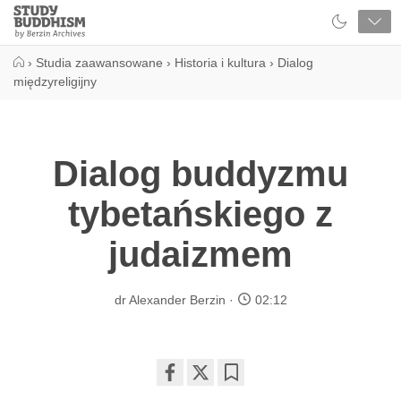
Close
Study
Buddhism
Home
›
Studia zaawansowane
›
Historia i kultura
›
Dialog
międzyreligijny
Dialog buddyzmu
tybetańskiego z
judaizmem
dr Alexander Berzin
02:12
Share
Bookmark