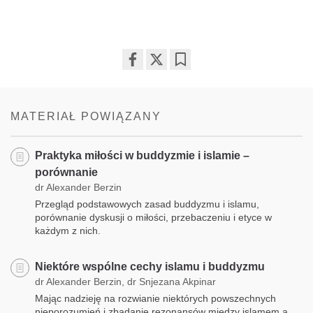
Share
Bookmark
on
facebook
MATERIAŁ POWIĄZANY
Praktyka miłości w buddyzmie i islamie –
porównanie
dr Alexander Berzin
Przegląd podstawowych zasad buddyzmu i islamu,
porównanie dyskusji o miłości, przebaczeniu i etyce w
każdym z nich.
Niektóre wspólne cechy islamu i buddyzmu
dr Alexander Berzin, dr Snjezana Akpinar
Mając nadzieję na rozwianie niektórych powszechnych
nieporozumień i zbadanie rezonansów między islamem a