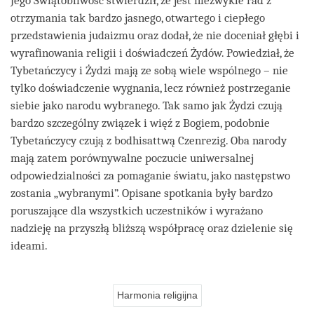
Jego Świątobliwość stwierdził, że jest niezwykle rad z
otrzymania tak bardzo jasnego, otwartego i ciepłego
przedstawienia judaizmu oraz dodał, że nie doceniał głębi i
wyrafinowania religii i doświadczeń Żydów. Powiedział, że
Tybetańczycy i Żydzi mają ze sobą wiele wspólnego – nie
tylko doświadczenie wygnania, lecz również postrzeganie
siebie jako narodu wybranego. Tak samo jak Żydzi czują
bardzo szczególny związek i więź z Bogiem, podobnie
Tybetańczycy czują z bodhisattwą Czenrezig. Oba narody
mają zatem porównywalne poczucie uniwersalnej
odpowiedzialności za pomaganie światu, jako następstwo
zostania „wybranymi”. Opisane spotkania były bardzo
poruszające dla wszystkich uczestników i wyrażano
nadzieję na przyszłą bliższą współpracę oraz dzielenie się
ideami.
Harmonia religijna