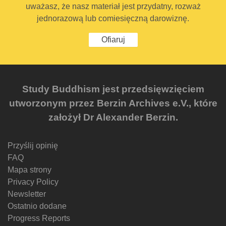
uważasz, że nasz materiał jest przydatny, rozważ
jednorazową lub comiesięczną darowiznę.
Ofiaruj
Study Buddhism jest przedsięwzięciem
utworzonym przez Berzin Archives e.V., które
założył Dr Alexander Berzin.
Przyślij opinię
FAQ
Mapa strony
Privacy Policy
Newsletter
Ostatnio dodane
Progress Reports