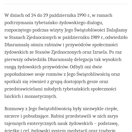
on
facebook
W dniach od 24 do 29 października 1990 r., w ramach
podtrzymania tybetańsko-żydowskiego dialogu,
rozpoczętego podczas wizyty Jego Świątobliwości Dalajlamy
w Stanach Zjednoczonych w październiku 1989 r., odwiedziło
Dharamsalę ośmiu rabinów i przywódców społeczności
żydowskich ze Stanów Zjednoczonych oraz Izraela. Po raz
pierwszy odwiedziła Dharamsalę delegacja tak wysokich
rangą żydowskich przywódców. Odbyli oni dwie
popołudniowe sesje rozmów z Jego Świątobliwością oraz
spotkali się również z grupą dostojnych gesze oraz
przedstawicielami młodych tybetańskich społeczności
laickich i monastycznych.
Rozmowy z Jego Świątobliwością były niezwykle ciepłe,
szczere i pobudzające. Rabini przedstawili w nich zarys
tajemnych ezoterycznych nauk żydowskich – podstawę,
ścieżkę i cel, żydowski system medytacji oraz tradycję