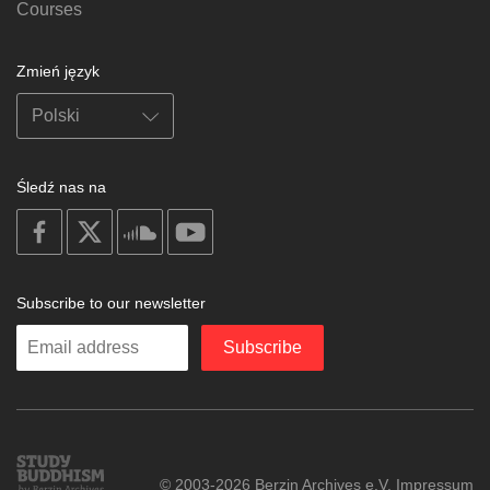
Courses
Zmień język
Śledź nas na
on
on
on
on
facebook
X
soundcloud
youtube
Subscribe to our newsletter
Enter
Subscribe
your
email
Study
© 2003-2026 Berzin Archives e.V.
Impressum
Buddhism