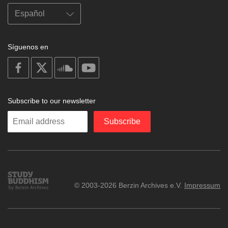
Síguenos en
on
on
on
on
facebook
X
soundcloud
youtube
Subscribe to our newsletter
Enter
Subscribe
your
email
Study
© 2003-2026 Berzin Archives e.V.
Impressum
Buddhism
Home