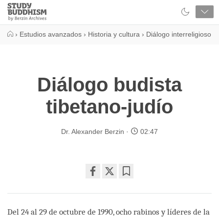
Close
Study
Buddhism
Home
›
Estudios avanzados
›
Historia y cultura
›
Diálogo interreligioso
Diálogo budista
tibetano-judío
Dr. Alexander Berzin
02:47
Share
Bookmark
on
facebook
Del 24 al 29 de octubre de 1990, ocho rabinos y líderes de la