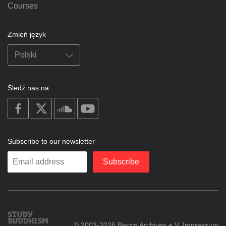
Courses
Zmień język
Śledź nas na
on
on
on
on
facebook
X
soundcloud
youtube
Subscribe to our newsletter
Enter
Subscribe
your
email
Study
© 2003-2026 Berzin Archives e.V.
Impressum
Buddhism