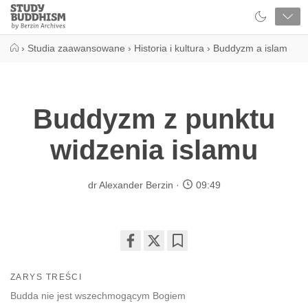
Close
Study
Buddhism
Home
›
Studia zaawansowane
›
Historia i kultura
›
Buddyzm a islam
Buddyzm z punktu
widzenia islamu
dr Alexander Berzin
09:49
Share
Bookmark
on
ZARYS TREŚCI
facebook
Budda nie jest wszechmogącym Bogiem