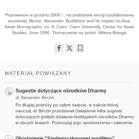
Poprawione w grudniu 2006 r., na podstawie wersji opublikowanej
wcześniej: Berzin, Alexander. Buddhism and Its Impact on Asia.
Asian Monographs, no. 8. Cairo: Cairo University, Center for Asian
Studies, June 1996. Tłumaczenie na polski: Milena Bianga.
Share
Bookmark
on
facebook
MATERIAŁ POWIĄZANY
Sugestie dotyczące ośrodków Dharmy
dr Alexander Berzin
Po długiej podróży po całym świecie, w trakcie której
nauczał, dr Berzin przedstawił Dalajlamie kilka sugestii
dotyczących polityki działania buddyjskich ośrodków Dharmy
w obcych krajach. Przeczytaj jego spostrzeżenia i zalecenia.
Objaśnienie "Siedmioczłonowej modlitwy"