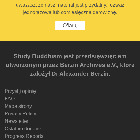
uważasz, że nasz materiał jest przydatny, rozważ
jednorazową lub comiesięczną darowiznę.
Ofiaruj
Study Buddhism jest przedsięwzięciem
utworzonym przez Berzin Archives e.V., które
założył Dr Alexander Berzin.
Przyślij opinię
FAQ
Mapa strony
Privacy Policy
Newsletter
Ostatnio dodane
Progress Reports