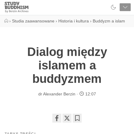
Close
Study
Buddhism
Home
›
Studia zaawansowane
›
Historia i kultura
›
Buddyzm a islam
Dialog między
islamem a
buddyzmem
dr Alexander Berzin
12:07
Share
Bookmark
on
ZARYS TREŚCI