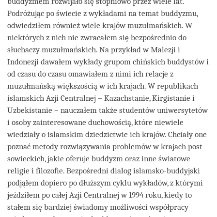
buddyzmem rozwijało się stopniowo przez wiele lat.
Podróżując po świecie z wykładami na temat buddyzmu,
odwiedziłem również wiele krajów muzułmańskich. W
niektórych z nich nie zwracałem się bezpośrednio do
słuchaczy muzułmańskich. Na przykład w Malezji i
Indonezji dawałem wykłady grupom chińskich buddystów i
od czasu do czasu omawiałem z nimi ich relacje z
muzułmańską większością w ich krajach. W republikach
islamskich Azji Centralnej – Kazachstanie, Kirgistanie i
Uzbekistanie – nauczałem także studentów uniwersytetów
i osoby zainteresowane duchowością, które niewiele
wiedziały o islamskim dziedzictwie ich krajów. Chciały one
poznać metody rozwiązywania problemów w krajach post-
sowieckich, jakie oferuje buddyzm oraz inne światowe
religie i filozofie. Bezpośredni dialog islamsko-buddyjski
podjąłem dopiero po dłuższym cyklu wykładów, z którymi
jeździłem po całej Azji Centralnej w 1994 roku, kiedy to
stałem się bardziej świadomy możliwości współpracy