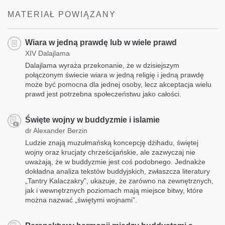
facebook
MATERIAŁ POWIĄZANY
Wiara w jedną prawdę lub w wiele prawd
XIV Dalajlama
Dalajlama wyraża przekonanie, że w dzisiejszym
połączonym świecie wiara w jedną religię i jedną prawdę
może być pomocna dla jednej osoby, lecz akceptacja wielu
prawd jest potrzebna społeczeństwu jako całości.
Święte wojny w buddyzmie i islamie
dr Alexander Berzin
Ludzie znają muzułmańską koncepcję dżihadu, świętej
wojny oraz krucjaty chrześcijańskie, ale zazwyczaj nie
uważają, że w buddyzmie jest coś podobnego. Jednakże
dokładna analiza tekstów buddyjskich, zwłaszcza literatury
„Tantry Kalaczakry”, ukazuje, że zarówno na zewnętrznych,
jak i wewnętrznych poziomach mają miejsce bitwy, które
można nazwać „świętymi wojnami”.