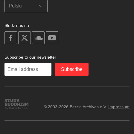
Śledź nas na
on
on
on
on
facebook
X
soundcloud
youtube
Subscribe to our newsletter
Enter
Subscribe
your
email
Study
© 2003-2026 Berzin Archives e.V.
Impressum
Buddhism
Home