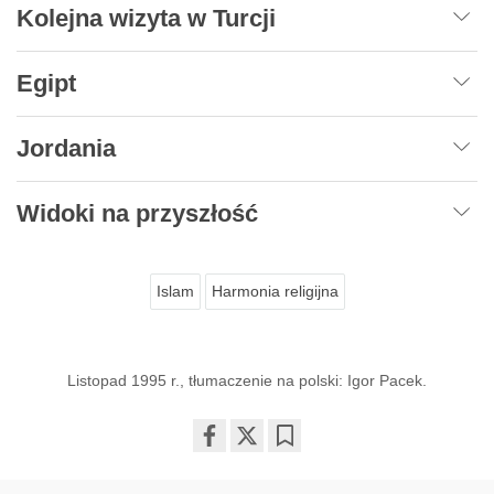
Kolejna wizyta w Turcji
Egipt
Jordania
Widoki na przyszłość
Islam
Harmonia religijna
Listopad 1995 r., tłumaczenie na polski: Igor Pacek.
Share
Bookmark
on