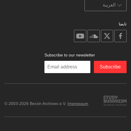
تابعنا
on
on
on
on
youtube
soundcloud
facebook
X
Subscribe to our newsletter
Enter
Subscribe
your
email
Study
© 2003-2026 Berzin Archives e.V.
Impressum
Buddhism
Home