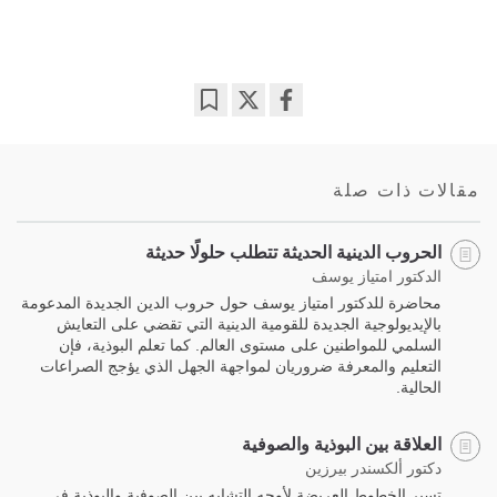
Bookmark
Share
on
facebook
مقالات ذات صلة
الحروب الدينية الحديثة تتطلب حلولًا حديثة
الدكتور امتياز يوسف
محاضرة للدكتور امتياز يوسف حول حروب الدين الجديدة المدعومة
بالإيديولوجية الجديدة للقومية الدينية التي تقضي على التعايش
السلمي للمواطنين على مستوى العالم. كما تعلم البوذية، فإن
التعليم والمعرفة ضروريان لمواجهة الجهل الذي يؤجج الصراعات
الحالية.
العلاقة بين البوذية والصوفية
دكتور ألكسندر بيرزين
تسير الخطوط العريضة لأوجه التشابه بين الصوفية والبوذية في