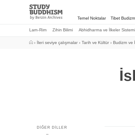
Close
Study
Buddhism
Temel Noktalar
Tibet Budizm
Home
Lam-Rim
Zihin Bilimi
Abhidharma ve İlkeler Sistem
›
İleri seviye çalışmalar
›
Tarih ve Kültür
›
Budizm ve 
İ
DIĞER DILLER