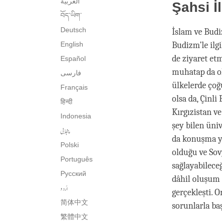
العربية
Şahsi İl
བོད་ཡིག་
Deutsch
İslam ve Budiz
English
Budizm’le ilg
de ziyaret et
Español
muhatap da ol
فارسی
ülkelerde ço
Français
olsa da, Çinl
हिन्दी
Kırgızistan v
Indonesia
şey bilen üniv
پنجابی
da konuşma ya
Polski
olduğu ve Sov
Português
sağlayabilece
Русский
dâhil oluşum 
اُردو
gerçekleşti. 
简体中文
sorunlarla ba
繁體中文