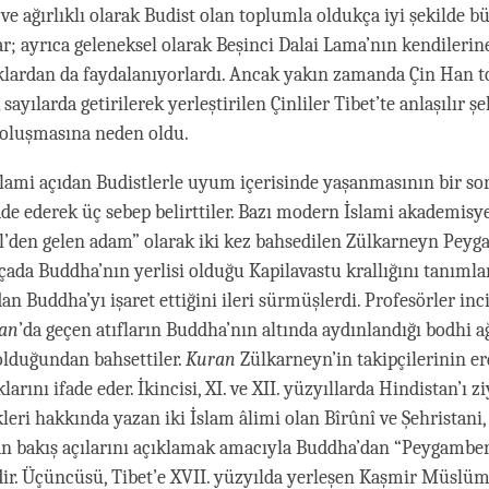
e ağırlıklı olarak Budist olan toplumla oldukça iyi şekilde b
; ayrıca geleneksel olarak Beşinci Dalai Lama’nın kendilerine
ıklardan da faydalanıyorlardı. Ancak yakın zamanda Çin Han 
sayılarda getirilerek yerleştirilen Çinliler Tibet’te anlaşılır ş
oluşmasına neden oldu.
slami açıdan Budistlerle uyum içerisinde yaşanmasının bir sor
ade ederek üç sebep belirttiler. Bazı modern İslami akademisy
fl’den gelen adam” olarak iki kez bahsedilen Zülkarneyn Pey
ada Buddha’nın yerlisi olduğu Kapilavastu krallığını tanıml
an Buddha’yı işaret ettiğini ileri sürmüşlerdi. Profesörler inci
an
’da geçen atıfların Buddha’nın altında aydınlandığı bodhi a
lduğundan bahsettiler.
Kuran
Zülkarneyn’in takipçilerinin e
larını ifade eder. İkincisi, XI. ve XII. yüzyıllarda Hindistan’ı z
leri hakkında yazan iki İslam âlimi olan Bîrûnî ve Şehristani,
n bakış açılarını açıklamak amacıyla Buddha’dan “Peygamber
ir. Üçüncüsü, Tibet’e XVII. yüzyılda yerleşen Kaşmir Müslüma