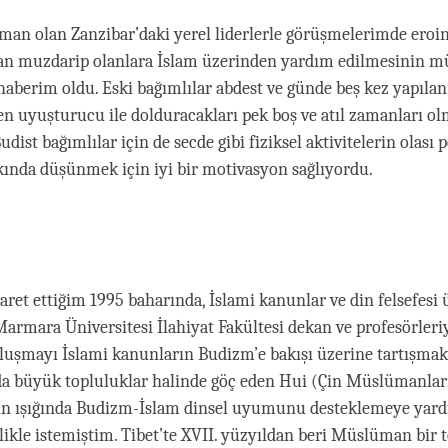
an olan Zanzibar’daki yerel liderlerle görüşmelerimde eroi
an muzdarip olanlara İslam üzerinden yardım edilmesinin m
haberim oldu. Eski bağımlılar abdest ve günde beş kez yapılan
n uyuşturucu ile dolduracakları pek boş ve atıl zamanları o
udist bağımlılar için de secde gibi fiziksel aktivitelerin olası p
kında düşünmek için iyi bir motivasyon sağlıyordu.
yaret ettiğim 1995 baharında, İslami kanunlar ve din felsefesi 
rmara Üniversitesi İlahiyat Fakültesi dekan ve profesörleriy
luşmayı İslami kanunların Budizm’e bakışı üzerine tartışmak 
a büyük topluluklar halinde göç eden Hui (Çin Müslümanlar
rin ışığında Budizm-İslam dinsel uyumunu desteklemeye yar
likle istemiştim. Tibet’te XVII. yüzyıldan beri Müslüman bir 