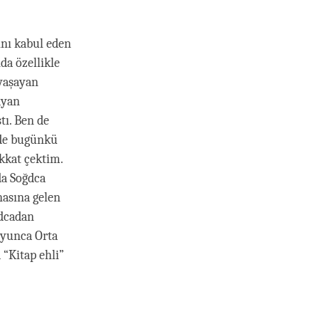
ğını kabul eden
da özellikle
 yaşayan
ayan
tı. Ben de
nde bugünkü
kkat çektim.
da Soğdca
nasına gelen
ğdcadan
oyunca Orta
“Kitap ehli”