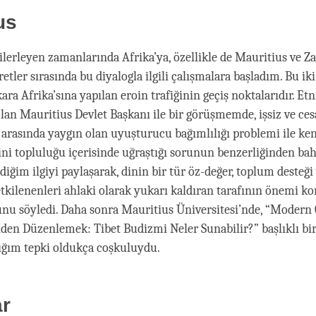
us
ilerleyen zamanlarında Afrika’ya, özellikle de Mauritius ve Z
etler sırasında bu diyalogla ilgili çalışmalara başladım. Bu i
ra Afrika’sına yapılan eroin trafiğinin geçiş noktalarıdır. Etn
an Mauritius Devlet Başkanı ile bir görüşmemde, işsiz ve cesa
i arasında yaygın olan uyuşturucu bağımlılığı problemi ile ke
ini topluluğu içerisinde uğraştığı sorunun benzerliğinden bah
iğim ilgiyi paylaşarak, dinin bir tür öz-değer, toplum desteği
tkilenenleri ahlaki olarak yukarı kaldıran tarafının önemi k
unu söyledi. Daha sonra Mauritius Üniversitesi’nde, “Modern
iden Düzenlemek: Tibet Budizmi Neler Sunabilir?” başlıklı bi
ığım tepki oldukça coşkuluydu.
ar