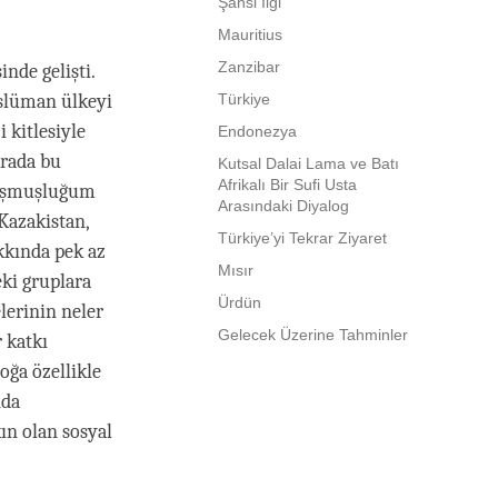
Şahsi İlgi
Mauritius
Zanzibar
nde gelişti.
üslüman ülkeyi
Türkiye
 kitlesiyle
Endonezya
arada bu
Kutsal Dalai Lama ve Batı
Afrikalı Bir Sufi Usta
nuşmuşluğum
Arasındaki Diyalog
 Kazakistan,
Türkiye’yi Tekrar Ziyaret
kkında pek az
Mısır
eki gruplara
Ürdün
lerinin neler
Gelecek Üzerine Tahminler
 katkı
oğa özellikle
nda
ın olan sosyal