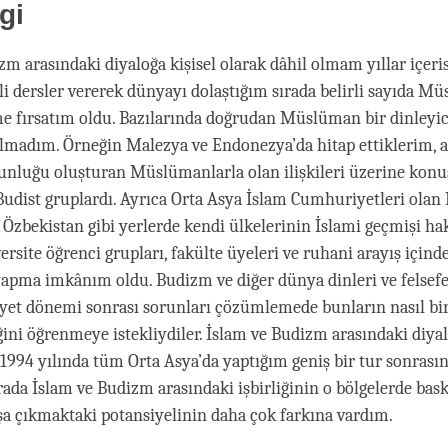
facebook
gi
m arasındaki diyaloğa kişisel olarak dâhil olmam yıllar içerisi
ili dersler vererek dünyayı dolaştığım sırada belirli sayıda M
me fırsatım oldu. Bazılarında doğrudan Müslüman bir dinleyici
madım. Örneğin Malezya ve Endonezya’da hitap ettiklerim, 
ğunluğu oluşturan Müslümanlarla olan ilişkileri üzerine ko
i Budist gruplardı. Ayrıca Orta Asya İslam Cumhuriyetleri olan
e Özbekistan gibi yerlerde kendi ülkelerinin İslami geçmişi ha
ersite öğrenci grupları, fakülte üyeleri ve ruhani arayış içind
pma imkânım oldu. Budizm ve diğer dünya dinleri ve felsefe
yet dönemi sonrası sorunları çözümlemede bunların nasıl bir
ğini öğrenmeye istekliydiler. İslam ve Budizm arasındaki diyal
1994 yılında tüm Orta Asya’da yaptığım geniş bir tur sonrası
Orada İslam ve Budizm arasındaki işbirliğinin o bölgelerde bask
şa çıkmaktaki potansiyelinin daha çok farkına vardım.