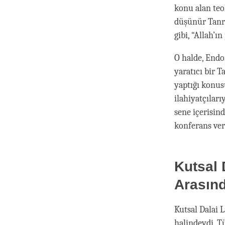
konu alan teol
düşünür Tanrı
gibi, “Allah’ın
O halde, Endo
yaratıcı bir 
yaptığı konus
ilahiyatçılar
sene içerisin
konferans ver
Kutsal 
Arasınd
Kutsal Dalai 
halindeydi. T