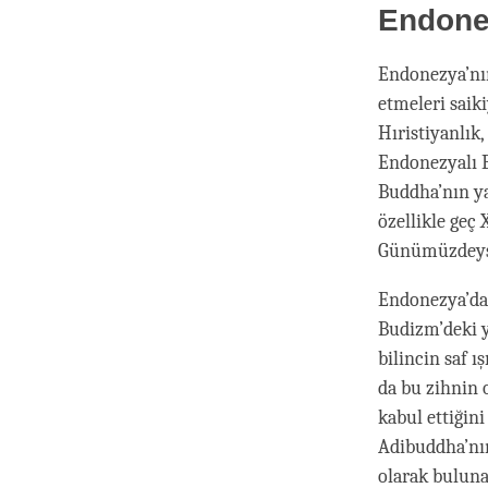
Endone
Endonezya’nın
etmeleri saiki
Hıristiyanlık
Endonezyalı B
Buddha’nın ya
özellikle geç 
Günümüzdeyse 
Endonezya’da 
Budizm’deki ye
bilincin saf ı
da bu zihnin 
kabul ettiğin
Adibuddha’nın 
olarak buluna