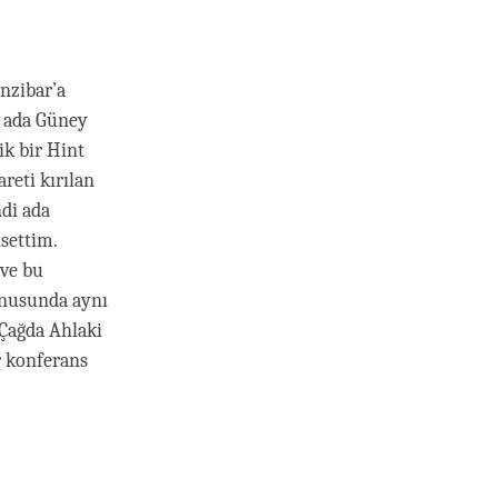
anzibar’a
ki ada Güney
ik bir Hint
reti kırılan
ndi ada
settim.
 ve bu
onusunda aynı
 Çağda Ahlaki
r konferans