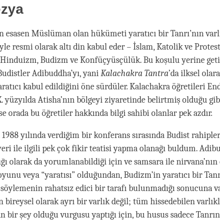
zya
 esasen Müslüman olan hükümeti yaratıcı bir Tanrı’nın varl
yle resmi olarak altı din kabul eder – İslam, Katolik ve Protes
, Hinduizm, Budizm ve Konfüçyüsçülük. Bu koşulu yerine geti
udistler Adibuddha’yı, yani
Kalachakra Tantra
’da ilksel olar
ratıcı kabul edildiğini öne sürdüler. Kalachakra öğretileri E
X. yüzyılda Atisha’nın bölgeyi ziyaretinde belirtmiş olduğu gib
orada bu öğretiler hakkında bilgi sahibi olanlar pek azdır.
1988 yılında verdiğim bir konferans sırasında Budist rahipler
ri ile ilgili pek çok fikir teatisi yapma olanağı buldum. Adib
şığı olarak da yorumlanabildiği için ve samsara ile nirvana’nın 
oyunu veya “yaratısı” olduğundan, Budizm’in yaratıcı bir Tanr
i söylemenin rahatsız edici bir tarafı bulunmadığı sonucuna v
bireysel olarak ayrı bir varlık değil; tüm hissedebilen varlık
n bir şey olduğu vurgusu yaptığı için, bu husus sadece Tanrın