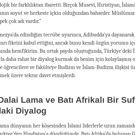
ojik bir farklılıktan ibaretti. Birçok Musevi, Hıristiyan, İsla
nın soyut ve herkeste içkin olduğundan bahseder. Müslüman
 pek çok adı vardır.”
nezya’da edindiğim tecrübe uyarınca, Adibudda’ya dayanarak
Tanrı fikrini kabul ettiğini, ancak bunu kendi özgün yorumu iç
unda hemfikirim. Bu ortak payda oluştuğunda, Türkiye’deki 
ıyla daha rahat bir diyalog kurmak da benim için kolaylaşmış o
de öğrencilere ve fakülteye Budizm ve İslam-Budizm ilişkisi ü
mek üzere tekrar davet etmişlerdi.
Dalai Lama ve Batı Afrikalı Bir Suf
aki Diyalog
Lama dünyanın her köşesinden İslami liderlerle uzun zamandır
ürkiye’den Hindistan’a döndüğümde, Batı Afrika’da bulunan G