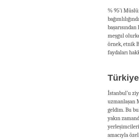
% 95’i Müslüm
bağımlılığınd
başarısından 
meşgul olurke
örnek, etnik B
faydaları hak
Türkiye
İstanbul’u zi
uzmanlaşan Ma
geldim. Bu bu
yakın zamand
yerleşimcile
amacıyla özel