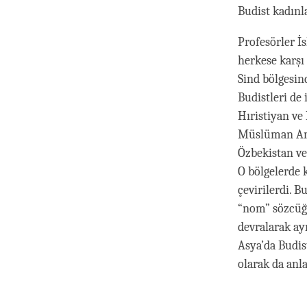
Budist kadınla
Profesörler İs
herkese karşı 
Sind bölgesind
Budistleri de 
Hıristiyan ve
Müslüman Ara
Özbekistan ve
O bölgelerde 
çevirilerdi. 
“nom” sözcüğü
devralarak ay
Asya’da Budis
olarak da anl