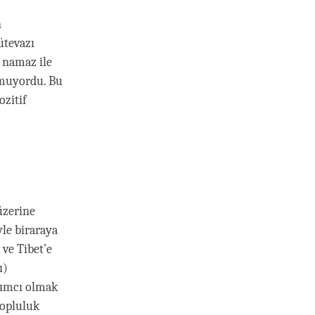
n
ütevazı
 namaz ile
lmuyordu. Bu
ozitif
üzerine
le biraraya
ve Tibet’e
ı)
dımcı olmak
topluluk