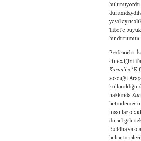
bulunuyordu v
durumdaydılar
yasal ayrıcal
Tibet’e büyük 
bir durumun 
Profesörler İ
etmediğini if
Kuran
’da “Ki
sözcüğü Arapç
kullanıldığınd
hakkında
Kur
betimlemesi o
insanlar olduk
dinsel gelenek
Buddha’ya ola
bahsetmişlerd