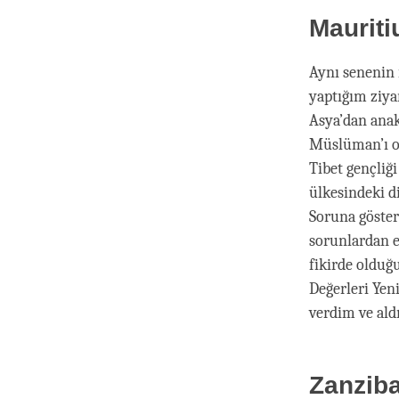
Mauriti
Aynı senenin 
yaptığım ziyar
Asya’dan anaka
Müslüman’ı ol
Tibet gençliğ
ülkesindeki d
Soruna gösterd
sorunlardan e
fikirde olduğ
Değerleri Yen
verdim ve ald
Zanzib