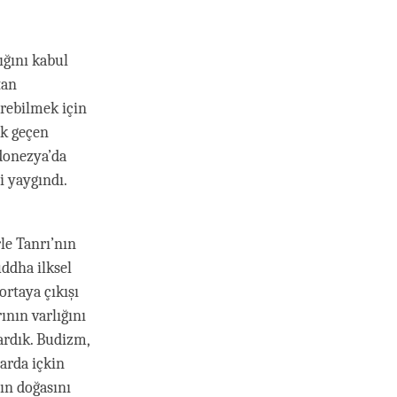
ığını kabul
tan
rebilmek için
ak geçen
ndonezya’da
i yaygındı.
le Tanrı’nın
uddha ilksel
ortaya çıkışı
ının varlığını
ardık. Budizm,
larda içkin
ın doğasını