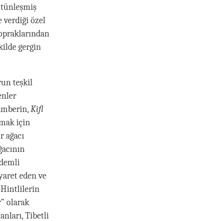
ütünleşmiş
 verdiği özel
topraklarından
ekilde gergin
un teşkil
enler
gamberin,
Kifl
amak için
r ağacı
ğacının
rdemli
iyaret eden ve
 Hintlilerin
” olarak
nları, Tibetli