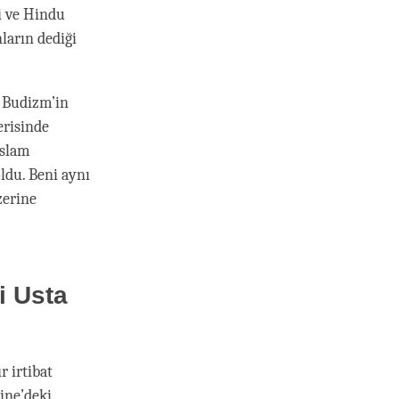
mi ve Hindu
ların dediği
 Budizm’in
erisinde
İslam
ldu. Beni aynı
zerine
i Usta
 irtibat
ine’deki