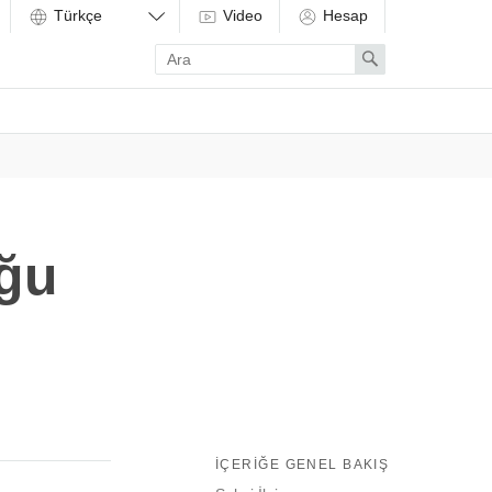
Video
Hesap
Enter
Search
search
term
ğu
İÇERIĞE GENEL BAKIŞ