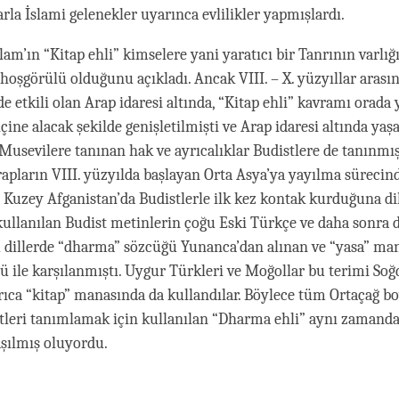
rla İslami gelenekler uyarınca evlilikler yapmışlardı.
lam’ın “Kitap ehli” kimselere yani yaratıcı bir Tanrının varlı
hoşgörülü olduğunu açıkladı. Ancak VIII. – X. yüzyıllar arasın
e etkili olan Arap idaresi altında, “Kitap ehli” kavramı orada
içine alacak şekilde genişletilmişti ve Arap idaresi altında yaş
 Musevilere tanınan hak ve ayrıcalıklar Budistlere de tanınmış
pların VIII. yüzyılda başlayan Orta Asya’ya yayılma süreci
 Kuzey Afganistan’da Budistlerle ilk kez kontak kurduğuna di
kullanılan Budist metinlerin çoğu Eski Türkçe ve daha sonra 
Bu dillerde “dharma” sözcüğü Yunanca’dan alınan ve “yasa” ma
 ile karşılanmıştı. Uygur Türkleri ve Moğollar bu terimi So
rıca “kitap” manasında da kullandılar. Böylece tüm Ortaçağ b
tleri tanımlamak için kullanılan “Dharma ehli” aynı zamanda 
aşılmış oluyordu.