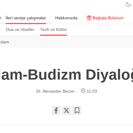
i
İleri seviye çalışmalar
Hakkımızda
Bağışta Bulunun
i
Dua ve ritüeller
Tarih ve Kültür
İslam
slam-Budizm Diyalo
Dr. Alexander Berzin
11:03
Share
Bookmark
on