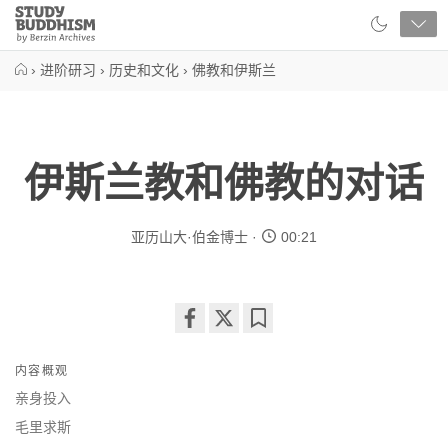
Close
Study
Buddhism
Home
›
进阶研习
›
历史和文化
›
佛教和伊斯兰
伊斯兰教和佛教的对话
亚历山大·伯金博士
00:21
Share
Bookmark
on
内容概观
facebook
亲身投入
毛里求斯