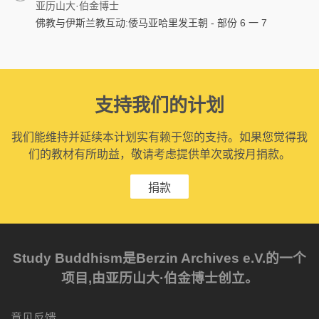
亚历山大·伯金博士
佛教与伊斯兰教互动:倭马亚哈里发王朝 - 部份 6 一 7
支持我们的计划
我们能维持并延续本计划实有赖于您的支持。如果您觉得我
们的教材有所助益，敬请考虑提供单次或按月捐款。
捐款
Study Buddhism是Berzin Archives e.V.的一个
项目,由亚历山大·伯金博士创立。
意见反馈