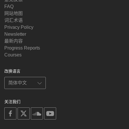
FAQ
网站地图
词汇术语
Privacy Policy
Newsletter
最新内容
Progress Reports
Courses
改换语言
关注我们
on
on
on
on
facebook
X
soundcloud
youtube