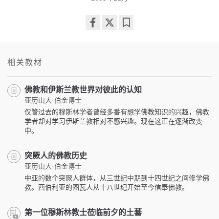
Share
Bookmark
on
facebook
相关教材
佛教和伊斯兰教世界对彼此的认知
亚历山大·伯金博士
仅管过去的穆斯林学者曾经多番有想学佛教知识的兴趣，佛教
学者却对学习伊斯兰教相对不感兴趣。现在这正在逐渐改变
中。
突厥人的佛教历史
亚历山大·伯金博士
中亚的数个突厥人群体，从三世纪中期到十四世纪之间修学佛
教。西伯利亚的图瓦人从十八世纪开始至今信奉佛教。
第一位穆斯林教士莅临前夕的土蕃