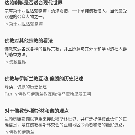
达赖喇嘛是否适合现代世界
宗座第十四世达赖喇嘛‧滇津嘉措，一个单纯佛教僧人，当代最受
欢迎的公众人物之一。
in
第十四世达赖喇嘛
佛教对其他宗教的看法
佛教欢迎各式各样的世界宗教，并且愿意与其分享和学习造福人群
的助益方法。
in
佛教世界
佛教与伊斯兰教互动:偏颇的历史记述
导读：偏颇的历史记述...
Part
in
佛教与伊斯兰教互动:倭马亚哈里发王朝
对于佛教徒-穆斯林和谐的观点
达赖喇嘛强调以尊重来接触穆斯林世界，并广泛提供彼此信仰的正
确信息，是在佛教穆斯林交会的亚洲地区令两者和谐的最好道路。
in
佛教和伊斯兰