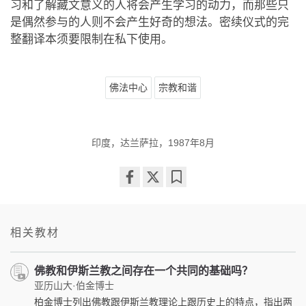
习和了解藏文意义的人将会产生学习的动力，而那些只
是偶然参与的人则不会产生好奇的想法。密续仪式的完
整翻译本须要限制在私下使用。
佛法中心
宗教和谐
印度，达兰萨拉，1987年8月
Share
Bookmark
on
facebook
相关教材
佛教和伊斯兰教之间存在一个共同的基础吗？
亚历山大·伯金博士
柏金博士列出佛教跟伊斯兰教理论上跟历史上的特点，指出两