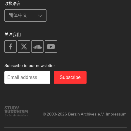
改换语言
关注我们
on
on
on
on
facebook
X
soundcloud
youtube
Subscribe to our newsletter
Enter
Subscribe
your
email
Study
© 2003-2026 Berzin Archives e.V.
Impressum
Buddhism
Home