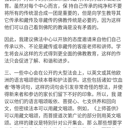
育。虽然对每个中心而言，保 持自己传承的纯净和不要
将所有的传统混合成一团是重要的，但是向学生教导其
它传承和藏传及非藏传的佛教传统是必要的，因为这样
他们可以自己看到佛陀的教诲是没有矛盾的。
因此，我建议佛法中心以开放的态度邀请来自他们自己
传承以外、不论是藏传或非藏传的客座老师和讲师。学
生将会从这样的方式得到更全面的佛教教育，这样的作
法只会促进了解、和谐和进步。
三、一些中心会在公开的大型法会上，以英文或其他欧
洲的语言唱颂密续本尊和护法荟供。这些包括诸如“饮血
者”等等词句，这样的词句会引发非常奇怪的想法，并使
得新来者和参访的家长们留下不好的印象。所以，我 建
议以他们的语言唱颂皈依、菩提心、七支供养和回向
文，但密续法本可以用藏文唱颂。例如，《上师荟供》
可以用藏文唱颂，而菩提道次第广论的部分则用英文唱
颂。这样的建议是特别针对公开集会。那 么那些想要学