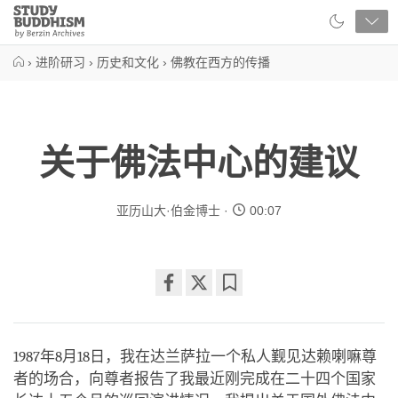
Close
Study
Buddhism
Home
›
进阶研习
›
历史和文化
›
佛教在西方的传播
关于佛法中心的建议
亚历山大·伯金博士
00:07
Share
Bookmark
on
facebook
1987年8月18日，我在达兰萨拉一个私人觐见达赖喇嘛尊
者的场合，向尊者报告了我最近刚完成在二十四个国家