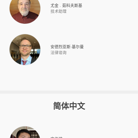
尤金 . 茹科夫斯基
技术助理
安德烈亚斯·基尔曼
法律谘询
简体中文