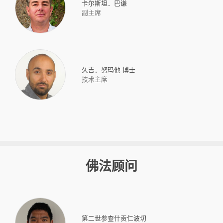
卡尔斯坦．巴谦
副主席
久吉．努玛他 博士
技术主席
佛法顾问
第二世参查什贡仁波切