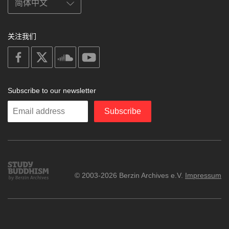
关注我们
on
on
on
on
facebook
X
soundcloud
youtube
Subscribe to our newsletter
Enter
Subscribe
your
email
Study
© 2003-2026 Berzin Archives e.V.
Impressum
Buddhism
Home