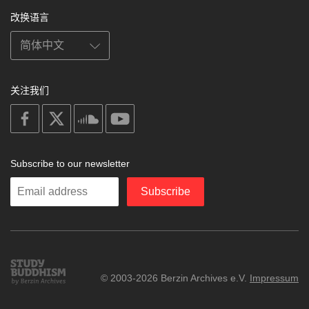
改换语言
关注我们
on
on
on
on
facebook
X
soundcloud
youtube
Subscribe to our newsletter
Enter
Subscribe
your
email
Study
© 2003-2026 Berzin Archives e.V.
Impressum
Buddhism
Home