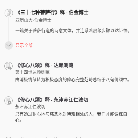
《三十七种菩萨行》释 - 伯金博士
亚历山大·伯金博士
一篇关于菩萨行道的诗意文体，并连系着层级步骤以达证悟。
显示全部
《修心八颂》释 - 达赖喇嘛
第十四世达赖喇嘛
由消极情绪转为积极态度的修心完整范畴总结于八句偈颂中。
《修心八颂》释 - 永津赤江仁波切
永津赤江仁波切
只有透过耐心地与慈悲地对待难相处的人，我们才能调练自
心。