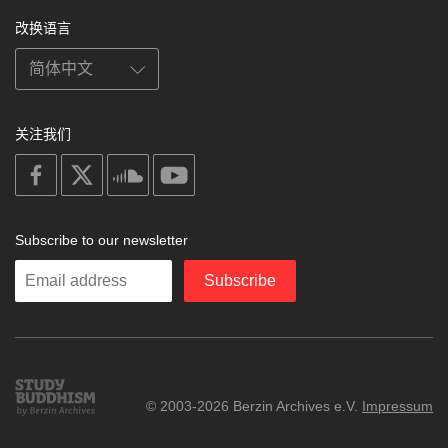
改换语言
关注我们
on
on
on
on
facebook
X
soundcloud
youtube
Subscribe to our newsletter
Enter
Subscribe
your
email
Study
© 2003-2026 Berzin Archives e.V.
Impressum
Buddhism
Home