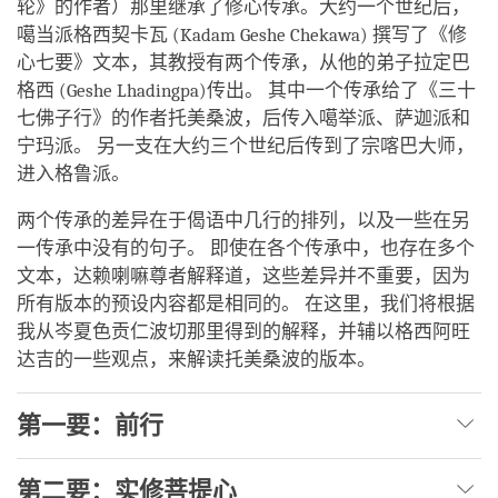
轮》的作者）那里继承了修心传承。大约一个世纪后，
噶当派格西契卡瓦 (Kadam Geshe Chekawa) 撰写了《修
心七要》文本，其教授有两个传承，从他的弟子拉定巴
格西 (Geshe Lhadingpa)传出。 其中一个传承给了《三十
七佛子行》的作者托美桑波，后传入噶举派、萨迦派和
宁玛派。 另一支在大约三个世纪后传到了宗喀巴大师，
进入格鲁派。
两个传承的差异在于偈语中几行的排列，以及一些在另
一传承中没有的句子。 即使在各个传承中，也存在多个
文本，达赖喇嘛尊者解释道，这些差异并不重要，因为
所有版本的预设内容都是相同的。 在这里，我们将根据
我从岑夏色贡仁波切那里得到的解释，并辅以格西阿旺
达吉的一些观点，来解读托美桑波的版本。
第一要：前行
第二要：实修菩提心