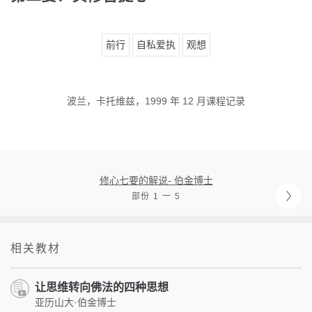
前行
自私爱执
观想
波兰，卡托维兹，1999 年 12 月课程记录
修心七要的解说- 伯金博士
部份 1 一 5
相关教材
让思维转向佛法的四种思想
亚历山大·伯金博士