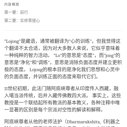
on
内容概观
facebook
第一要：前行
第二要：实修菩提心
“Lojong”是藏语，通常被翻译为“心的训练”，但我觉得这
个翻译不太合适，因为对大多数人来说，它似乎意味着
一种纯粹的智力活动。 “Lo”的意思是“态度”，而“jong”的
意思是“净化”和“调练”，意思是消除负面态度并建立更积
极的态度。 Lojong的根本目的是净化我们思想和心灵中
的负面态度，并训练正面的态度来取代它们。
11世纪初期，此法门随阿底峡尊者从印度传入西藏，融
入噶当派传统，后并入藏传佛教四大派。 事实上，这些
教授是一个联结起所有教派的基本教义，各种注释中唯
一显著的区别是每个宗派对空性的解读和解释。
阿底峡尊者从他的老师法护（Dharmarakshita,《利器之