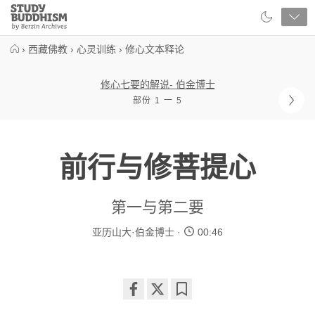
Close
Study
Buddhism
Home
›
西藏佛教
›
心灵训练
›
修心文本释论
修心七要的解说- 伯金博士
部份 1 一 5
前行与修菩提心
第一与第二要
亚历山大·伯金博士
00:46
Share
Bookmark