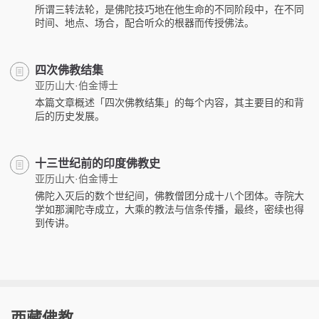
所谓三转法轮，是佛陀技巧地在他生命的不同阶段中，在不同
时间、地点、场合，配合听众的根器而传授佛法。
四次佛教结集
亚历山大·伯金博士
本篇文章概述「四次佛教结集」的每个内容，其主要目的和背
后的历史发展。
十三世纪前的印度佛教史
亚历山大·伯金博士
佛陀入灭后的数个世纪间，佛教僧团分成十八个团体。寺院大
学如那澜陀寺成立，大乘的教法与信条传播，最终，密续也得
到传讲。
西藏佛教