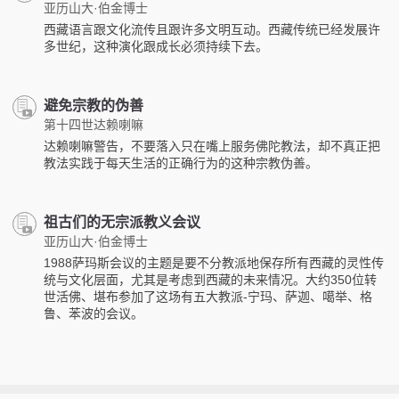
亚历山大·伯金博士
西藏语言跟文化流传且跟许多文明互动。西藏传统已经发展许
多世纪，这种演化跟成长必须持续下去。
避免宗教的伪善
第十四世达赖喇嘛
达赖喇嘛警告，不要落入只在嘴上服务佛陀教法，却不真正把
教法实践于每天生活的正确行为的这种宗教伪善。
祖古们的无宗派教义会议
亚历山大·伯金博士
1988萨玛斯会议的主题是要不分教派地保存所有西藏的灵性传
统与文化层面，尤其是考虑到西藏的未来情况。大约350位转
世活佛、堪布参加了这场有五大教派-宁玛、萨迦、噶举、格
鲁、苯波的会议。