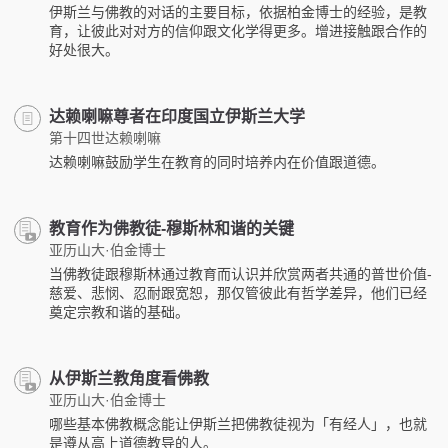
伊斯兰与佛教的对话的主要目标，依据柏金博士的经验，是教
育，让彼此对对方的信仰跟文化学得更多。增进接触跟合作的
好处很大。
达赖喇嘛尊者在印度国立伊斯兰大学
第十四世达赖喇嘛
达赖喇嘛鼓励学生在教育的同时培养内在价值跟道德。
教育作为佛教徒-穆斯林和谐的关键
亚历山大·伯金博士
当佛教徒跟穆斯林通过教育而认识并欣赏两者共通的普世价值-
慈爱、悲悯、忍耐跟宽恕，那仅管彼此有哲学差异，他们已经
奠定宗教和谐的基础。
从伊斯兰教角度看佛教
亚历山大·伯金博士
哪些基本佛教概念能让伊斯兰把佛教徒视为「有经人」，也就
是遵从高上道德教导的人。