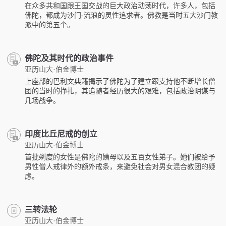
在众多共和国跟王国交战的巨大政治动荡时代，许多人，包括
佛陀，都成为沙门-流浪的灵性追求者。佛教是当时五大沙门教
派中的第五个。
佛陀及其时代的政治事件
亚历山大·伯金博士
上座部的巴利文典籍揭示了佛陀为了建立跟支持他不断增长僧
团的当时的挣扎，其追随者经历很大的艰难，包括政治阴谋与
几场战争。
印度比丘尼戒的创立
亚历山大·伯金博士
首批剃度的女性是佛陀的姨母以及五百女性弟子。她们被给予
男性僧人戒律外的额外戒条，来避免社会对男女混合教团的疑
虑。
三转法轮
亚历山大·伯金博士