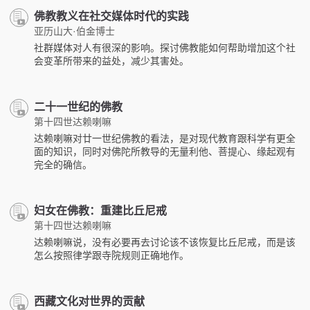
佛教教义在社交媒体时代的实践
亚历山大·伯金博士
社群媒体对人有很深的影响。探讨佛教能如何帮助增加这个社
会变革所带来的益处，减少其害处。
二十一世纪的佛教
第十四世达赖喇嘛
达赖喇嘛对廿一世纪佛教的看法，是对现代教育跟科学有更全
面的知识，同时对佛陀所教导的无量利他、菩提心、缘起观有
完全的确信。
妇女在佛教：重建比丘尼戒
第十四世达赖喇嘛
达赖喇嘛说，没有必要再去讨论该不该恢复比丘尼戒，而是该
怎么按照律学跟寺院规则正确地作。
西藏文化对世界的贡献